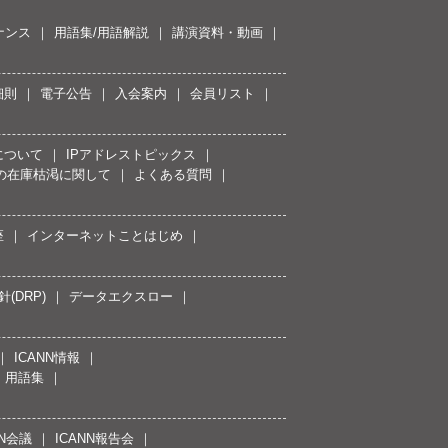
ナンス
用語集/用語解説
講演資料・動画
細則
電子公告
入会案内
会員リスト
について
IPアドレストピックス
スの在庫枯渇に関して
よくある質問
座
インターネットことはじめ
(DRP)
データエクスロー
ICANN情報
用語集
NN会議
ICANN報告会