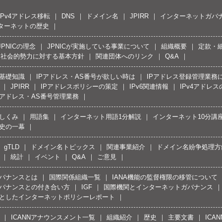
IPv4アドレス移転
DNS
ドメイン名
JPIRR
インターネットガバ
ターネットの歴史
JPNICの理念
JPNICが実施している事業について
組織概要
定款・
反社会的勢力に対する基本方針
関連団体へのリンク
Q&A
の基礎知識
IPアドレス・AS番号が欲しい時は
IPアドレス登録管理業務
JPIRR
IPアドレスポリシーの策定
IPv6関連情報
IPv4アドレ
Pアドレス・AS番号管理業務
しくみ
用語集
インターネット用語1分解説
インターネット10分講
史の一幕
gTLD
ドメイン名トピックス
関連事業紹介
ドメイン名紛争処理方針
統計
イベント
Q&A
ご意見
バナンスとは
国際関係組織一覧
IANA機能の監督権限の移管について
バナンスとの付き合い方
IGF
国際機関とインターネットガバナンス
としたインターネットポリシーレポート
ICANNアナウンスメント一覧
組織紹介
歴史
主要文書
ICA