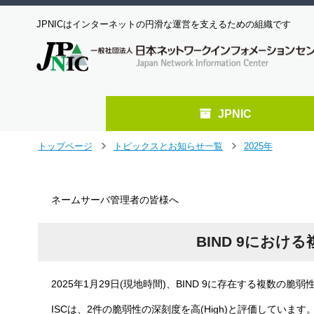
JPNICはインターネットの円滑な運営を支えるための組織です
JPNIC
メ
トップページ
トピックスとお知らせ一覧
2025年
＞
＞
イ
ン
コ
ネームサーバ管理者の皆様へ
ン
テ
ン
BIND 9における
ツ
へ
ジ
2025年1月29日(現地時間)、BIND 9に存在する複数の脆弱性情報がI
ャ
ン
ISCは、2件の脆弱性の深刻度を高(High)と評価しています
プ