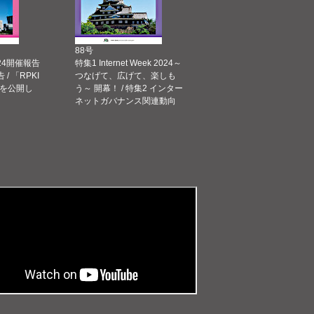
88号
 2024開催報告
特集1 Internet Week 2024～
告 / 「RPKI
つなげて、広げて、楽しも
を公開し
う～ 開幕！ / 特集2 インター
ネットガバナンス関連動向