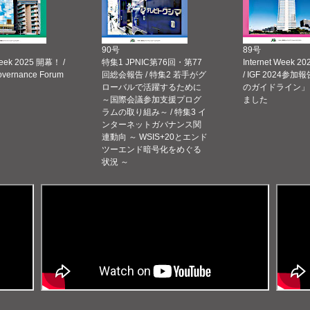
90号
89号
Week 2025 開幕！ /
特集1 JPNIC第76回・第77
Internet Week
Governance Forum
回総会報告 / 特集2 若手がグ
/ IGF 2024参加報
ローバルで活躍するために
のガイドライン」
～国際会議参加支援プログ
ました
ラムの取り組み～ / 特集3 イ
ンターネットガバナンス関
連動向 ～ WSIS+20とエンド
ツーエンド暗号化をめぐる
状況 ～