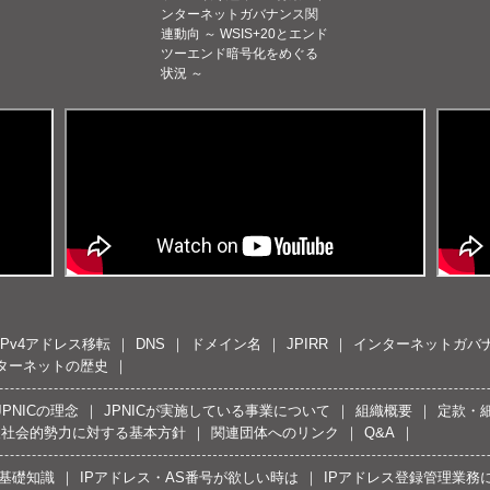
ンターネットガバナンス関
連動向 ～ WSIS+20とエンド
ツーエンド暗号化をめぐる
状況 ～
IPv4アドレス移転
DNS
ドメイン名
JPIRR
インターネットガバ
ターネットの歴史
JPNICの理念
JPNICが実施している事業について
組織概要
定款・
反社会的勢力に対する基本方針
関連団体へのリンク
Q&A
の基礎知識
IPアドレス・AS番号が欲しい時は
IPアドレス登録管理業務