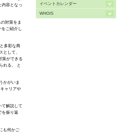
イベントカレンダー
めた内容となっ
WHOIS
への対策をま
かをご紹介し
ウと多彩な商
スとして、
対策ができる
られる、 と
をうかがいま
 キャリアや
について解説して
までを振り返
外にも何かご