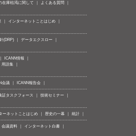
スの在庫枯渇に関して
よくある質問
座
インターネットことはじめ
(DRP)
データエクスロー
ICANN情報
用語集
NN会議
ICANN報告会
接続検証タスクフォース
技術セミナー
ターネットことはじめ
歴史の一幕
統計
会議資料
インターネット白書