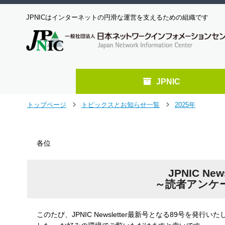
JPNICはインターネットの円滑な運営を支えるための組織です
JPNIC
メ
トップページ
トピックスとお知らせ一覧
2025年
＞
＞
イ
ン
コ
各位
ン
テ
ン
JPNIC Ne
ツ
～読者アンケ
へ
ジ
ャ
このたび、JPNIC Newsletter最新号となる89号を発
ン
プ