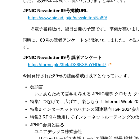
した。 お好みの環境でご覧いただけますと幸いです。
す
JPNIC Newsletter 89号掲載URL
る
https://www.nic.ad.jp/ja/newsletter/No89/
※電子書籍版は、後日公開の予定です。 準備が整いま
同時に、89号の読者アンケートを開始いたしました。 本
す。
JPNIC Newsletter 89号 読者アンケート
https://forms.gle/3b4aDX8KXBuYHDmt7
今回発行された89号の誌面構成は以下となっています。
巻頭言
いまあらためて哲学を考える JPNIC理事 クロサカ タ
特集1 つなげて、広げて、楽しもう！ Internet Week 2
特集2 インターネットガバナンス関連動向 IGF 2024参
特集3 RPKIを活用してインターネットルーティングの
JPNIC会員と語る
ユニアデックス株式会社
U-Cloudサービス本部 サービス開発部 部長 嶋村 洋