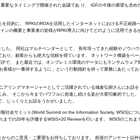
るという重要なタイミングで開催された会議であ り、 IGFの今後の展望も含
向上を目的に、 RPKIのROAを活用したインターネットにおける不正経路
インの概要と事業者の皆様がRPKI導入に向けてどのように活用できる
ました。 同社はマルチベンダーとして、 長年培ってきた経験やノウハ
ており、顧客からも絶大な信頼を得ています。 ネットワーク構築をベー
評で、 また最近では、オンプレミス環境のデータにもランサムウェア
「お客様が一番得するように」という行動指針を持って業務にあたってお
式会社でエンジニアリングマネージャーとしてご活躍されている城倉弘樹さんにお話
こみ、 そこから今までパワフルに前進し続ける姿が大変印象的でした。
て、じっくりとお話をうかがいました。
orld Summit on the Information Society, WSIS)
までの20年を評価するWSIS+20 Reviewを行います。 WSISのこれ
、 みなさまからのご意見・ご要望をお待ちしております。 前述のアンケート以