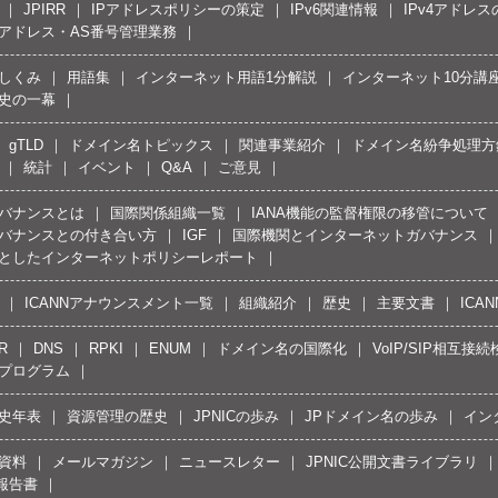
JPIRR
IPアドレスポリシーの策定
IPv6関連情報
IPv4アドレ
Pアドレス・AS番号管理業務
しくみ
用語集
インターネット用語1分解説
インターネット10分講
史の一幕
gTLD
ドメイン名トピックス
関連事業紹介
ドメイン名紛争処理方針
統計
イベント
Q&A
ご意見
バナンスとは
国際関係組織一覧
IANA機能の監督権限の移管について
バナンスとの付き合い方
IGF
国際機関とインターネットガバナンス
としたインターネットポリシーレポート
ICANNアナウンスメント一覧
組織紹介
歴史
主要文書
ICA
R
DNS
RPKI
ENUM
ドメイン名の国際化
VoIP/SIP相互
プログラム
史年表
資源管理の歴史
JPNICの歩み
JPドメイン名の歩み
イン
資料
メールマガジン
ニュースレター
JPNIC公開文書ライブラリ
報告書