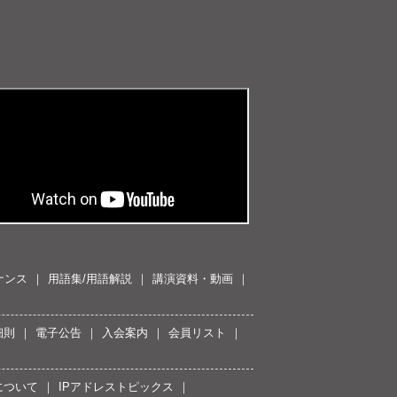
ナンス
用語集/用語解説
講演資料・動画
細則
電子公告
入会案内
会員リスト
について
IPアドレストピックス