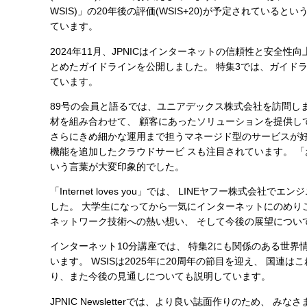
WSIS)」の20年後の評価(WSIS+20)が予定されてい
ています。
2024年11月、JPNICはインターネットの信頼性と安全性
とめたガイドラインを公開しました。 特集3では、ガイドラ
ています。
89号の会員と語るでは、ユニアデックス株式会社を訪問し
材を組み合わせて、 顧客にあったソリューションを提供し
さらにきめ細かな運用まで担うマネージド型のサービスが好
機能を追加したクラウドサービ スも注目されています。 
いう言葉が大変印象的でした。
「Internet loves you」では、 LINEヤフー株
した。 大学生になってから一気にインターネットにのめり
ネットワーク技術への熱い想い、 そして今後の展望につい
インターネット10分講座では、 特集2にも関係のある世界情報社会サミット(W
います。 WSISは2025年に20周年の節目を迎え、 国連はこれ
り、また今後の見通しについても説明しています。
JPNIC Newsletterでは、より良い誌面作りのため