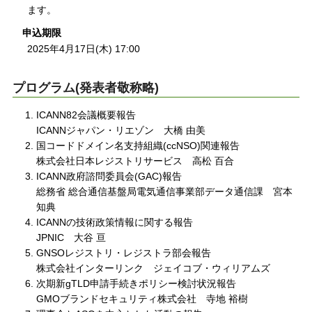
ます。
申込期限
2025年4月17日(木) 17:00
プログラム(発表者敬称略)
ICANN82会議概要報告
ICANNジャパン・リエゾン 大橋 由美
国コードドメイン名支持組織(ccNSO)関連報告
株式会社日本レジストリサービス 高松 百合
ICANN政府諮問委員会(GAC)報告
総務省 総合通信基盤局電気通信事業部データ通信課 宮本
知典
ICANNの技術政策情報に関する報告
JPNIC 大谷 亘
GNSOレジストリ・レジストラ部会報告
株式会社インターリンク ジェイコブ・ウィリアムズ
次期新gTLD申請手続きポリシー検討状況報告
GMOブランドセキュリティ株式会社 寺地 裕樹