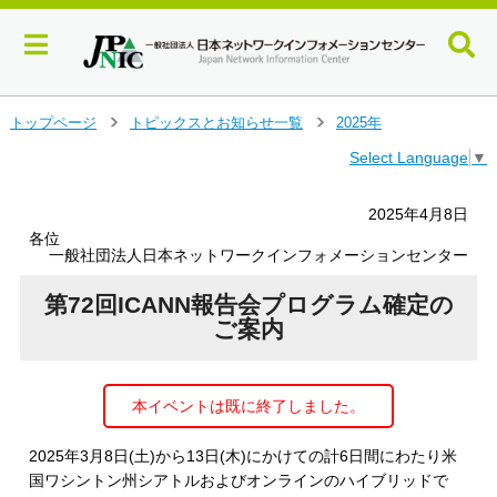
メ
トップページ
トピックスとお知らせ一覧
2025年
＞
＞
イ
Select Language
▼
ン
コ
ン
2025年4月8日
テ
各位
ン
一般社団法人日本ネットワークインフォメーションセンター
ツ
へ
第72回ICANN報告会プログラム確定の
ジ
ご案内
ャ
ン
プ
本イベントは既に終了しました。
す
る
2025年3月8日(土)から13日(木)にかけての計6日間にわたり米
国ワシントン州シアトルおよびオンラインのハイブリッドで