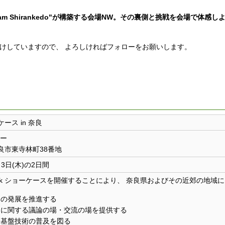
eam Shirankedo"が構築する会場NW。その裏側と挑戦を会場で体感し
r)でもお届けしていますので、 よろしければフォローをお願いします。
ーケース in 奈良
ー
県奈良市東寺林町38番地
ら3日(木)の2日間
t Week ショーケースを開催することにより、 奈良県およびその近郊の地域
トの発展を推進する
トに関する議論の場・交流の場を提供する
ト基盤技術の普及を図る