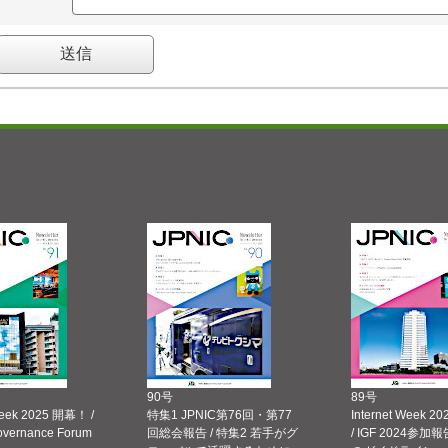
90号
89号
Week 2025 開幕！ /
特集1 JPNIC第76回・第77
Internet Week
Governance Forum
回総会報告 / 特集2 若手がグ
/ IGF 2024参加報