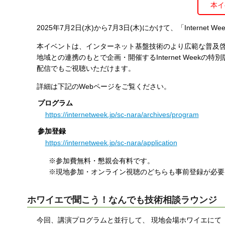
本イ
す
る
2025年7月2日(水)から7月3日(木)にかけて、「Internet
本イベントは、インターネット基盤技術のより広範な普及啓
地域との連携のもとで企画・開催するInternet Week
配信でもご視聴いただけます。
詳細は下記のWebページをご覧ください。
プログラム
https://internetweek.jp/sc-nara/archives/program
参加登録
https://internetweek.jp/sc-nara/application
※参加費無料・懇親会有料です。
※現地参加・オンライン視聴のどちらも事前登録が必要
ホワイエで聞こう！なんでも技術相談ラウンジ
今回、講演プログラムと並行して、 現地会場ホワイエにて