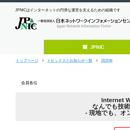
JPNICはインターネットの円滑な運営を支えるための組織です
JPNIC
メ
トップページ
トピックスとお知らせ一覧
2025年
＞
＞
イ
ン
コ
会員各位
ン
テ
ン
Interne
ツ
なんでも技術
へ
- 現地でも、オ
ジ
ャ
ン
プ