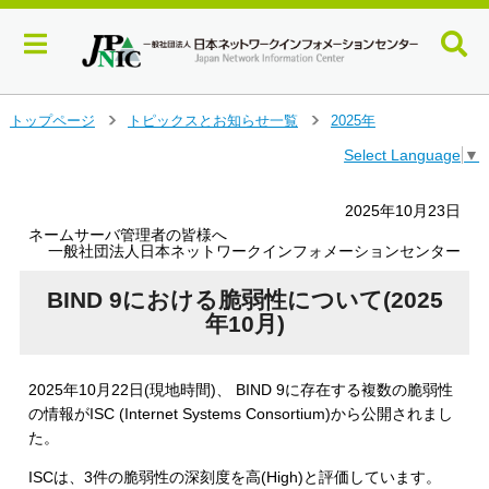
メ
トップページ
トピックスとお知らせ一覧
2025年
＞
＞
イ
Select Language
▼
ン
コ
ン
2025年10月23日
テ
ネームサーバ管理者の皆様へ
ン
一般社団法人日本ネットワークインフォメーションセンター
ツ
へ
BIND 9における脆弱性について(2025
ジ
年10月)
ャ
ン
プ
2025年10月22日(現地時間)、 BIND 9に存在する複数の脆弱性
す
の情報がISC (Internet Systems Consortium)から公開されまし
る
た。
ISCは、3件の脆弱性の深刻度を高(High)と評価しています。