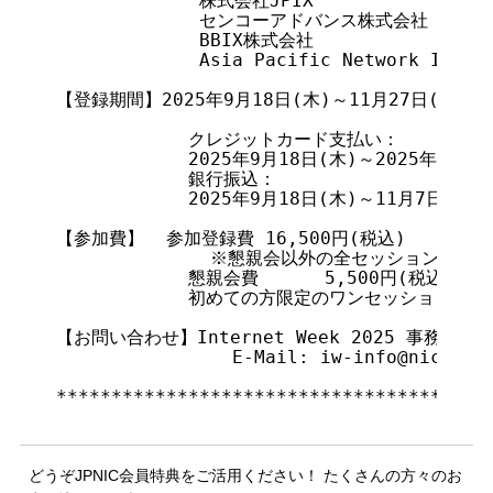
             株式会社JPIX

             センコーアドバンス株式会社

             BBIX株式会社

             Asia Pacific Network Inform
【登録期間】2025年9月18日(木)～11月27日(木)

            クレジットカード支払い：

            2025年9月18日(木)～2025年11月27
            銀行振込：

            2025年9月18日(木)～11月7日(金)17
【参加費】  参加登録費 16,500円(税込)

              ※懇親会以外の全セッションに参
            懇親会費      5,500円(税込)

            初めての方限定のワンセッション参加費 
【お問い合わせ】Internet Week 2025 事務局 (JP
                E-Mail: iw-info@nic.ad.j
****************************************
どうぞJPNIC会員特典をご活用ください！ たくさんの方々のお