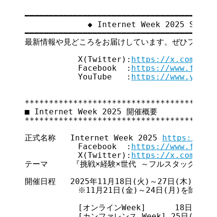
━━━━━━━━━━━━━━━━━━━━━━━━━━━━━━━━━━━

             ◆ Internet Week 2025 SN
━━━━━━━━━━━━━━━━━━━━━━━━━━━━━━━━━━━

最新情報や見どころをお届けしています。ぜひフォロー
           X(Twitter):
https://x.com/Int
           Facebook  :
https://www.faceb
           YouTube   :
https://www.youtu
****************************************
■ Internet Week 2025 開催概要

****************************************
正式名称   Internet Week 2025 
https://int
           Facebook  :
https://www.faceb
           X(Twitter):
https://x.com/Int
テーマ     『挑戦×経験×世代 ～フルスタックで"不
開催日程   2025年11月18日(火)～27日(木)

           ※11月21日(金)～24日(月)を除く

           [オンラインWeek]      18日(火)～
           [カンファレンス Week] 25日(火)～2