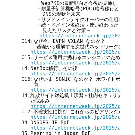
       ・WebPKIの最新動向と今後の見通し

       ・耐量子計算機暗号(PQC)暗号移行と「暗号の
         DNSの現状と未来

       ・サブドメインテイクオーバーの仕組みと実
       ・続・ドメイン名終活～使い終わったドメイ
         見えたリスクと対策～

https://internetweek.jp/2025/ar
  C14:なぜ今、EVPN VXLAN なのか？

      -基礎から理解する次世代ネットワークのコア技
https://internetweek.jp/2025/archi
  C15:サービス運用に携わるエンジニアのための「エ
https://internetweek.jp/2025/archi
  L4:NetBox移行、その後

https://internetweek.jp/2025/archi
  C16:なぜいま SONiC なのか？ ホワイトボックス
      向

https://internetweek.jp/2025/archi
  H4:詐欺サイト対処机上演習＋社内セキュリティ意
     た取組み

https://internetweek.jp/2025/archi
  C17:不確実性に挑む これからのピアリング運用の
https://internetweek.jp/2025/archi
  B4:DNSOPS.JP BoF

https://internetweek.jp/2025/archi
  B5:Peering in Japan BoF
