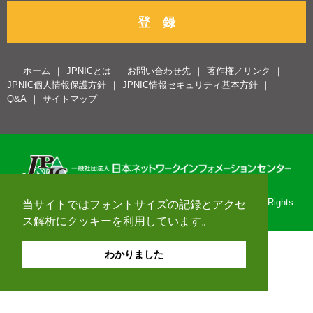
登 録
ホーム
JPNICとは
お問い合わせ先
著作権／リンク
JPNIC個人情報保護方針
JPNIC情報セキュリティ基本方針
Q&A
サイトマップ
Copyright© 1996-2026 Japan Network Information Center. All Rights
当サイトではフォントサイズの記録とアクセ
Reserved.
ス解析にクッキーを利用しています。
わかりました