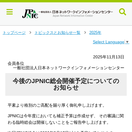
メ
トップページ
トピックスとお知らせ一覧
2025年
＞
＞
イ
Select Language
▼
ン
コ
ン
2025年11月13日
テ
会員各位
ン
一般社団法人日本ネットワークインフォメーションセンター
ツ
へ
今後のJPNIC総会開催予定についての
ジ
お知らせ
ャ
ン
プ
平素より格別のご高配を賜り厚く御礼申し上げます。
す
る
JPNICは今年度においても補正予算は作成せず、 その審議に関
わる臨時総会は開催しないことをご報告申し上げます。