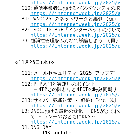
https://internetweek.jp/2025/archi
  C10:通信事業者におけるバグバウンティの取り組みに
https://internetweek.jp/2025/archi
  B1:IWNOC25 のネットワークと裏側 (仮)

https://internetweek.jp/2025/archi
  B2:ISOC-JP BoF「インターネットについて議論
https://internetweek.jp/2025/archi
  B3:脆弱性管理をみんなで議論しよう！(再)

https://internetweek.jp/2025/archi
◇11月26日(水)◇

  C11:メールセキュリティ 2025 アップデート

https://internetweek.jp/2025/archi
  C12:PTP入門と実運用のポイント

      ～NTPとの関わりとNICTの時刻同期サービス～
https://internetweek.jp/2025/archi
  C13:サイバー犯罪対策 - 経験に学び、次世代の安
https://internetweek.jp/2025/archi
  L3:DNSにおける最近の変化―「DNSがよくわかる教
     て ～ランチのおともにDNS～

https://internetweek.jp/2025/archi
  D1:DNS DAY

       ・DNS update
