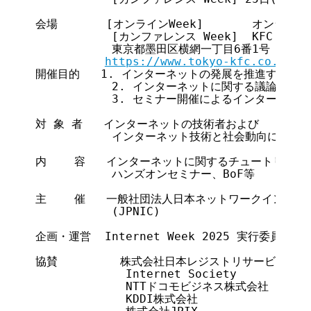
会場       [オンラインWeek]       オンライン

           [カンファレンス Week]  KFC Hall &
           東京都墨田区横網一丁目6番1号

https://www.tokyo-kfc.co.jp/
開催目的   1. インターネットの発展を推進する

           2. インターネットに関する議論の場
           3. セミナー開催によるインターネッ
対 象 者   インターネットの技術者および

           インターネット技術と社会動向に興味の
内    容   インターネットに関するチュートリアル
           ハンズオンセミナー、BoF等

主    催   一般社団法人日本ネットワークインフォ
           (JPNIC)

企画・運営  Internet Week 2025 実行委員会
協賛         株式会社日本レジストリサービス

             Internet Society

             NTTドコモビジネス株式会社

             KDDI株式会社
