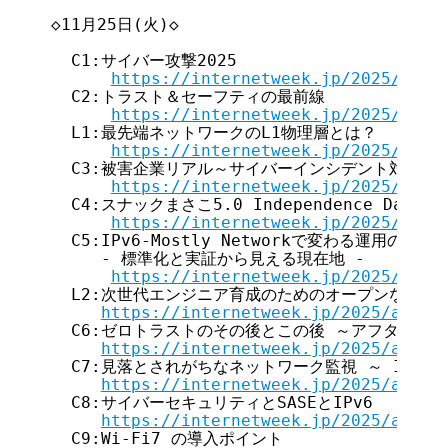
◇11月25日(火)◇

  C1:サイバー攻撃2025

https://internetweek.jp/2025/arch
  C2:トラスト＆セーフティの最前線

https://internetweek.jp/2025/arch
  L1:最先端ネットワークのL1物理層とは？

https://internetweek.jp/2025/arch
  C3:被害企業リアル～サイバーインシデント対応の「
https://internetweek.jp/2025/arch
  C4:スナックまさこ5.0 Independence D
https://internetweek.jp/2025/arch
  C5:IPv6-Mostly Networkで変わる運用のカタチ
     - 標準化と実証から見える現在地 -

https://internetweek.jp/2025/arch
  L2:次世代エンジニア育成のためのオープンな取り組
https://internetweek.jp/2025/archi
  C6:ゼロトラストのその後とこの後 ～アフターコロ
https://internetweek.jp/2025/archi
  C7:見落とされがちなネットワーク監視 ～ IPv6見
https://internetweek.jp/2025/archi
  C8:サイバーセキュリティとSASEとIPv6

https://internetweek.jp/2025/archi
  C9:Wi-Fi7 の導入ポイント
