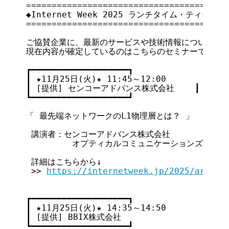
========================================
◆Internet Week 2025 ランチタイム・ティータ
========================================
ご協賛企業に、最新のサービスや技術情報についてお話
現在内容が確定しているのはこちらのセミナーです。

┏━━━━━━━━━━━━━━━━━━━┓

┃ ★11月25日(火)★ 11:45～12:00        ┃

┃ [提供] センコーアドバンス株式会社    ┃

┗━━━━━━━━━━━━━━━━━━━┛

「 最先端ネットワークのL1物理層とは？ 」

 講演者：センコーアドバンス株式会社

         オプティカルコミュニケーションズ事業本
 詳細はこちらから↓

 >> 
https://internetweek.jp/2025/archiv
┏━━━━━━━━━━━━━━━━━━━┓

┃ ★11月25日(火)★ 14:35～14:50        ┃

┃ [提供] BBIX株式会社                  ┃

┗━━━━━━━━━━━━━━━━━━━┛
