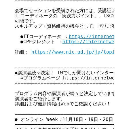
========================================
会場でセッションを受講された方には、受講証明書を当
ITコーディネータの「実践力ポイント」、ISC2資格の
可能です。

スキルアップ・資格維持の機会として、ぜひご活用くだ
  ●ITコーディネータ ：
https://internetweek
  ●CPEクレジット ：
https://internetweek.jp
詳細： 
https://www.nic.ad.jp/ja/topics/2
========================================
◆講演者続々決定！ IWでしか聞けないインターネット
  ⇒プログラムページ https://internetweek.jp/2
========================================
プログラム内容や講演者が続々と決定しています！11月
講演者をご紹介します。

詳細および最新情報はWebでご確認ください！

━━━━━━━━━━━━━━━━━━━━━━━━━━━━━━━━━━━

● オンライン Week：11月18日・19日・20日 ●

━━━━━━━━━━━━━━━━━━━━━━━━━━━━━━━━━━━
