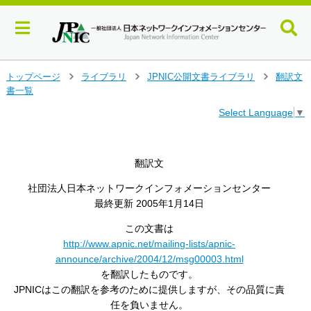
メ
トップページ
ライブラリ
JPNIC公開文書ライブラリ
翻訳文
>
>
>
イ
書一覧
ン
Select Language
▼
コ
ン
テ
ン
翻訳文
ツ
へ
社団法人日本ネットワークインフォメーションセンター
ジ
最終更新 2005年1月14日
ャ
ン
この文書は
プ
http://www.apnic.net/mailing-lists/apnic-
す
announce/archive/2004/12/msg00003.html
る
を翻訳したものです。
JPNICはこの翻訳を参考のために提供しますが、その品質に責
任を負いません。