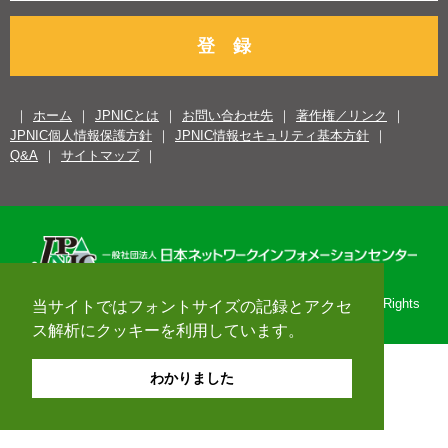
登 録
ホーム
JPNICとは
お問い合わせ先
著作権／リンク
JPNIC個人情報保護方針
JPNIC情報セキュリティ基本方針
Q&A
サイトマップ
Copyright© 1996-2026 Japan Network Information Center. All Rights
当サイトではフォントサイズの記録とアクセ
Reserved.
ス解析にクッキーを利用しています。
わかりました