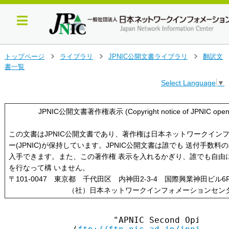
メ
トップページ
ライブラリ
JPNIC公開文書ライブラリ
翻訳文
>
>
>
イ
書一覧
ン
Select Language
▼
コ
ン
テ
JPNIC公開文書著作権表示 (Copyright notice of JPNIC open
ン
ツ
この文書はJPNIC公開文書であり、著作権は日本ネットワークイン
へ
ー(JPNIC)が保持しています。JPNIC公開文書は誰でも 送付手数料の
ジ
入手できます。また、この著作権 表示を入れるかぎり、誰でも自由
ャ
を行なって構 いません。
ン
プ
〒101-0047 東京都 千代田区 内神田2-3-4 国際興業神田ビル6
す
（社）日本ネットワークインフォメーションセン
る
                  "APNIC Second Opinion 