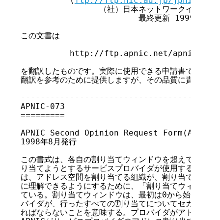
          (
ftp://ftp.nic.ad.jp/jpnic/tra