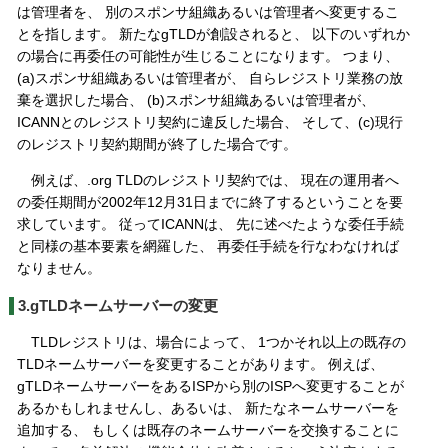
は管理者を、 別のスポンサ組織あるいは管理者へ変更するこ
とを指します。 新たなgTLDが創設されると、 以下のいずれか
の場合に再委任の可能性が生じることになります。 つまり、
(a)スポンサ組織あるいは管理者が、 自らレジストリ業務の放
棄を選択した場合、 (b)スポンサ組織あるいは管理者が、
ICANNとのレジストリ契約に違反した場合、 そして、(c)現行
のレジストリ契約期間が終了した場合です。
例えば、.org TLDのレジストリ契約では、 現在の運用者へ
の委任期間が2002年12月31日までに終了するということを要
求しています。 従ってICANNは、 先に述べたような委任手続
と同様の基本要素を網羅した、 再委任手続を行なわなければ
なりません。
3.gTLDネームサーバーの変更
TLDレジストリは、場合によって、 1つかそれ以上の既存の
TLDネームサーバーを変更することがあります。 例えば、
gTLDネームサーバーをあるISPから別のISPへ変更することが
あるかもしれませんし、あるいは、 新たなネームサーバーを
追加する、 もしくは既存のネームサーバーを交換することに