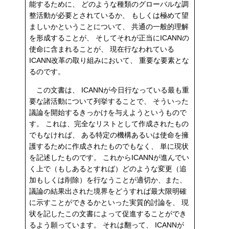
能するために、 どのような種類のグローバルな調
整活動が必要とされているか、 もしくは極めて望
ましいかということについて、 共通の一般的理解
を形成することが、 そしてそれが正当にICANNの
使命に含まれることが、 現在行なわれている
ICANN改革の取り組みにおいて、 重要な要素とな
るのです。
この文書は、 ICANNが今日行なっている最も重
要な諸活動について列挙することで、 そういった
議論を開始するきっかけを与えようというもので
す。 これは、完全なリストとして作成されたもの
でもなければ、 ある特定の機構あるいは使命を擁
護するために作成されたものでもなく、 単に現状
を記述したものです。 これからICANNが進んでい
く上で（もしあるとすれば）どのような変更（追
加もしくは削除）を行なうことが適切か、また、
議論の結果出された境界をどうすれば最大限明確
に示すことができるかといった実質的討論を、 現
状を記したこの文書によって促進することができ
るよう願っています。 それは翻って、 ICANNが