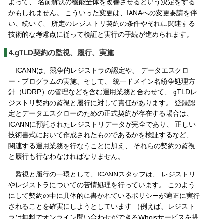
よって、 名前解決の機能全体を改善させるという決定をする
かもしれません。 こういった変更は、IANAへの変更要請を伴
い、続いて、 所定のレジストリ契約の条件やそれに関連する
技術的な考慮点に従って検証と実行の手続が進められます。
4.gTLD契約の監視、履行、実施
ICANNは、競争的レジストラの認定や、 データエスクロ
ー・プログラムの実施、そして、 統一ドメイン名紛争処理方
針（UDRP）の管理などを含む運用業務と合わせて、 gTLDレ
ジストリ契約の監視と履行に対して責任があります。 登録認
定とデータエスクローのための正式契約が存在する場合は、
ICANNに預託されたレジストリデータが完全であり、 正しい
技術書式において作成されたものであるかを検証するなど、
関連する運用業務を行なうことに加え、 それらの契約の監視
と履行も行なわなければなりません。
監視と履行の一環として、ICANNスタッフは、 レジストリ
やレジストラについての苦情処理を行っています。 このよう
にして契約の中に具体的に書かれているポリシーが適正に実行
されることを確実にしようとしています （例えば、レジスト
ラは無料でオンライン問い合わせができるWhoisサービスを提