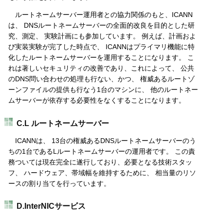
ルートネームサーバー運用者との協力関係のもと、ICANN
は、 DNSルートネームサーバーの全面的改良を目的とした研
究、測定、 実験計画にも参加しています。 例えば、計画およ
び実装実験が完了した時点で、 ICANNはプライマリ機能に特
化したルートネームサーバーを運用することになります。 こ
れは著しいセキュリティの改善であり、これによって、 公共
のDNS問い合わせの処理も行ない、かつ、 権威あるルートゾ
ーンファイルの提供も行なう1台のマシンに、 他のルートネー
ムサーバーが依存する必要性をなくすることになります。
C.L ルートネームサーバー
ICANNは、 13台の権威あるDNSルートネームサーバーのう
ちの1台であるLルートネームサーバーの運用者です。 この責
務ついては現在完全に遂行しており、必要となる技術スタッ
フ、 ハードウェア、帯域幅を維持するために、 相当量のリソ
ースの割り当てを行っています。
D.InterNICサービス