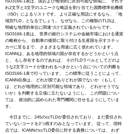
ISO3166-1表は、国および地理的に区別可能な領域に、 それぞ
れ2文字と3文字のユニークな略語を割り当てた国際標準化機構
（ISO）によるリストです。 より正確な用語にするなら、「地
域別TLD」となるでしょう。 なぜなら、この種類のTLDは、
明確な地理的単位に関連づけて定義されているからです。
ISO3166-1表は、 世界の銀行システムや金融市場における通貨
の略称から、 自動車の後部に取り付ける生産国を示すステッ
カーに至るまで、 さまざまな用途に広く使われています。
ICANNは、ある地理的領域の国が存在するかどうかという点
と、 もし存在するのであれば、 そのTLDラベルとしてどのよ
うな2文字コードが使われるべきかという点についての判断を
ISO3166-1表で行っています。 この標準に従うことによって、
ICANN自身は、 どれが国でありどれが国でないか （もしく
は、どれが地理的に区別可能な領域であり、 どれがそうでな
いか）を判断する立場に立たないようにし、 この問題につい
ては、 政治的に認められた専門機関に任せるようにしていま
す。
今日までに、245のccTLDが委任されており、 まだ委任され
ていないコードを2つ残すのみとなっています。 従って、現時
点では、ICANNのccTLD委任に対する責務については、 わず