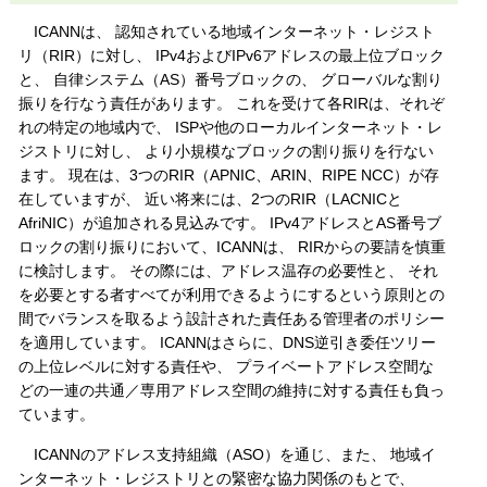
ICANNは、 認知されている地域インターネット・レジスト
リ（RIR）に対し、 IPv4およびIPv6アドレスの最上位ブロック
と、 自律システム（AS）番号ブロックの、 グローバルな割り
振りを行なう責任があります。 これを受けて各RIRは、それぞ
れの特定の地域内で、 ISPや他のローカルインターネット・レ
ジストリに対し、 より小規模なブロックの割り振りを行ない
ます。 現在は、3つのRIR（APNIC、ARIN、RIPE NCC）が存
在していますが、 近い将来には、2つのRIR（LACNICと
AfriNIC）が追加される見込みです。 IPv4アドレスとAS番号ブ
ロックの割り振りにおいて、ICANNは、 RIRからの要請を慎重
に検討します。 その際には、アドレス温存の必要性と、 それ
を必要とする者すべてが利用できるようにするという原則との
間でバランスを取るよう設計された責任ある管理者のポリシー
を適用しています。 ICANNはさらに、DNS逆引き委任ツリー
の上位レベルに対する責任や、 プライベートアドレス空間な
どの一連の共通／専用アドレス空間の維持に対する責任も負っ
ています。
ICANNのアドレス支持組織（ASO）を通じ、また、 地域イ
ンターネット・レジストリとの緊密な協力関係のもとで、