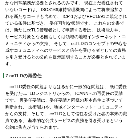
かな日常業務が必要とされるのみです。 現在まだ委任されて
いないコードは、 ISO3166維持管理機関によって将来追加さ
れる新たなコードも含めて、 ICP-1およびRFC1591に規定され
ている条件に基づき、 委任可能な状態です。 これらの文書で
は、新たにccTLD管理者として申請する者は、 技術能力や、
サービス対象となる国もしくは領域の地域インターネット・コ
ミュニティからの支持、 そして、ccTLDのコンセプトの中心を
成すコミュニティへのサービスと信任を受ける者としての責務
を引き受けるとの公約を提示証明することが必要とされていま
す。
7.ccTLDの再委任
ccTLD委任の問題よりもはるかに一般的な問題は、 既に委任
を受けたccTLDレジストリからの、 ICANNへの再委任の要請
です。 再委任要請は、委任要請と同様の基本条件に基づいて
判断され、 技術能力や、地域インターネット・コミュニティ
からの支持、そして、 ccTLDとして信任を受けた者の本来の職
責である、 基本的な公共サービスの責務を引き受けるという
公約に焦点が当てられます。