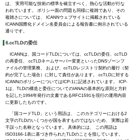
は、 実用可能な技術の標準を確立すべく、熱心な活動が行な
われています。 ポリシー面の問題も同様に複雑であり、その
複雑さについては、 ICANNウェブサイトに掲載されている
ICANN国際化ドメイン名委員会による報告書に例示されている
通りです。
6.ccTLDの委任
ICANNは、国コードTLDについては、ccTLDの委任、ccTLD
の再委任、 ccTLDネームサーバー変更といったDNSゾーンフ
ァイルの管理業務、 および、ccTLDレジストリ契約の履行（契
約が完了した場合）に対して責任があります。 ccTLDに対する
ICANNのポリシーについてはICP-1に記述されています。 ICP-
1は、TLDの構造と委任についてのIANAの基本的な原則と方針
を記した1994年発行の文書であるRFC1591を現行の運用内容
に更新したものです。
「国コードTLD」という用語は、 このカテゴリーにおける2
文字のTLDのいくつかが国を表すものではないため、 実際は若
干誤った名称となっています。 具体的には、 この用語は
ISO3166-1表に基づき作られたTLDのことを指しています。