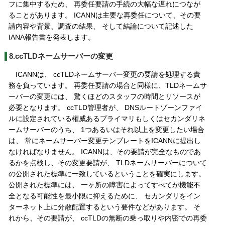
フに集中するため、 再委任要請の手続の大幅な遅れにつなが
ることがあります。 ICANNは主要な再委任について、その要
請内容や背景、調査の結果、 そして結論について記述した
IANA報告書を発表します。
8.ccTLDネームサーバーの変更
ICANNは、 ccTLDネームサーバー変更の要請を処理する責
務を負っています。 再委任要請の場合と同様に、TLDネームサ
ーバーの変更には、 驚くほどのスタッフの時間とリソースが
必要となります。 ccTLD管理者が、 DNSルートゾーンファイ
ルに設定されている権威あるプライマリもしくはセカンダリネ
ームサーバーのうち、 1つあるいはそれ以上を変更したい場合
は、 常にネームサーバー変更テンプレートをICANNに提出し
なければなりません。 ICANNは、その要請が完全なものであ
るかを点検し、その変更要請が、 TLDネームサーバーについて
の公開された標準に一致しているということを確実にします。
公開された標準には、 一ヶ所の障害によってすべてが機能不
全となる可能性を最小限に抑えるために、 セカンダリをイン
ターネット上に分散配置するという要件などがあります。 そ
れから、その要請が、 ccTLDの無断の乗っ取りや内密での再委