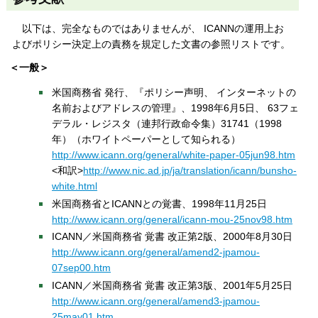
以下は、完全なものではありませんが、 ICANNの運用上お
よびポリシー決定上の責務を規定した文書の参照リストです。
＜一般＞
米国商務省 発行、『ポリシー声明、 インターネットの
名前およびアドレスの管理』、1998年6月5日、 63フェ
デラル・レジスタ（連邦行政命令集）31741（1998
年）（ホワイトペーパーとして知られる）
http://www.icann.org/general/white-paper-05jun98.htm
<和訳>
http://www.nic.ad.jp/ja/translation/icann/bunsho-
white.html
米国商務省とICANNとの覚書、1998年11月25日
http://www.icann.org/general/icann-mou-25nov98.htm
ICANN／米国商務省 覚書 改正第2版、2000年8月30日
http://www.icann.org/general/amend2-jpamou-
07sep00.htm
ICANN／米国商務省 覚書 改正第3版、2001年5月25日
http://www.icann.org/general/amend3-jpamou-
25may01.htm