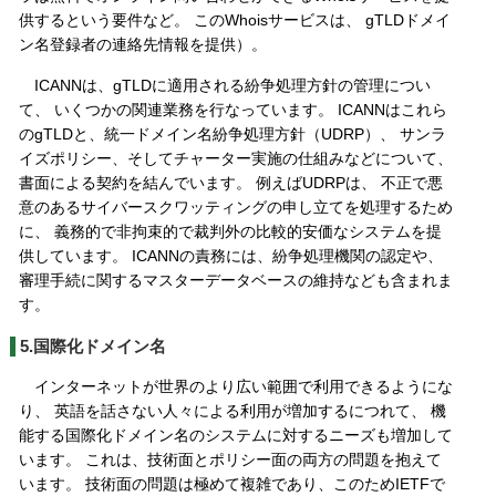
供するという要件など。 このWhoisサービスは、 gTLDドメイ
ン名登録者の連絡先情報を提供）。
ICANNは、gTLDに適用される紛争処理方針の管理につい
て、 いくつかの関連業務を行なっています。 ICANNはこれら
のgTLDと、統一ドメイン名紛争処理方針（UDRP）、 サンラ
イズポリシー、そしてチャーター実施の仕組みなどについて、
書面による契約を結んでいます。 例えばUDRPは、 不正で悪
意のあるサイバースクワッティングの申し立てを処理するため
に、 義務的で非拘束的で裁判外の比較的安価なシステムを提
供しています。 ICANNの責務には、紛争処理機関の認定や、
審理手続に関するマスターデータベースの維持なども含まれま
す。
5.国際化ドメイン名
インターネットが世界のより広い範囲で利用できるようにな
り、 英語を話さない人々による利用が増加するにつれて、 機
能する国際化ドメイン名のシステムに対するニーズも増加して
います。 これは、技術面とポリシー面の両方の問題を抱えて
います。 技術面の問題は極めて複雑であり、このためIETFで