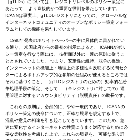
（gTLDs）については、 レジストリレベルのポリシー策定に
あたって、 より直接的かつ重要な役割を果たしています。
ICANNは事実上、gTLDレジストリにとっての、 グローバルな
インターネットコミュニティのオープンなポリシー策定フォー
ラムとしての機能を果たしています。
1998年発表のホワイトペーパーの中に具体的に書かれてい
る通り、 米国政府からの最初の指示によると、 ICANNがポリ
シー策定を行なう際には、 技術面以外の一連の原則に従うこ
ととされていました。 つまり、安定性の維持、競争の促進、
インターネットの機能上・地理上の多様性を反映する民間セク
ターによるボトムアップ的な参加の仕組みが使えるところでは
それに基づくこと、 （gTLDレジストリのための）効率的な紛
争処理手段の策定、そして、 （全レジストリに対しての）運
用管理に対するアカウンタビリティ（説明責任）の助長です。
これらの原則は、必然的に、やや一般的であり、 ICANNの
ポリシー策定の使命について、正確な境界を規定する上で、
混乱や意見の相違を引き起こしてきています。 このため、急
速に変化するインターネットの性質にうまく対応するために必
要な柔軟性を考慮した上で、これらの境界を、 可能な限り詳