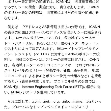
ポリシー策定業務の範囲では、ICANNは、 各運用業務に関
するポリシーの策定・実施に対し、責任があります。 ICANN
のポリシー策定の役割は、 各業務によりその性質や範囲が異
なります。
例えば、IPアドレスとAS番号割り振りの分野では、 ICANN
の責務の範囲はグローバルなアドレス管理ポリシーに限定され
ます。 ローカルポリシーについては、各地域インターネッ
ト・レジストリか、 あるいはより下位のインターネット・レ
ジストリによって決定されます。 国コードトップレベルドメ
イン・レジストリ（ccTLDs）に対するICANNのポリシーの役
割も、 同様にグローバルポリシーの調整に限定され、ICANN
は、 各地域インターネットコミュニティが、 それぞれのレジ
ストリレベルのポリシー（登録要件、価格、紛争処理、 地域
コミュニティによる参加とポリシー決定の仕組みなど）を策定
するという責務を尊重します。 プロトコル番号の分野では、
ICANNは、Internet Engineering Task Force (IETF)の指示に従
い、IANAレジストリを運用しています。
それに対して、.com、.net、.org、.info、.name、.bizといっ
た、 グローバルなトップレベルドメイン・レジストリ