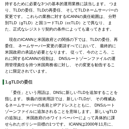
持するために必要な3つの基本的運用業務に該当します。 つま
り、TLDの委任、TLDの再委任、 そしてTLDネームサーバーの
変更です。 これらの業務に対するICANNの責任範囲は、 分野
別TLD（gTLD）と国コードTLD（ccTLD）とで異なり、 ま
た、正式なレジストリ契約の条件によっても違ってきます。
現在のICANNと米国政府との関係の下では、TLDの委任、再
委任、 ネームサーバー変更の要請すべてにおいて、 最終的に
米国政府の承認が必要となります。 従って、今のところ、こ
れに関するICANNの役割は、 DNSルートゾーンファイルの運
用管理責任を持つ米国商務省に対し、 その変更を勧告するこ
とに限定されています。
1.gTLDの委任
「委任」という用語は、DNSに新しいTLDを追加することを
指します。 狭義の技術用語では、新しいTLDが、 その権威あ
るネームサーバーの名前とIPアドレスとともに、 DNSルート
ゾーンファイルに追加されることを意味します。 新しいgTLD
の追加は、 米国政府のホワイトペーパーによって具体的に課
せられたポリシー目標の1つです。 ICANNは2000年11月に、