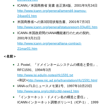
ICANN／米国商務省 覚書 改正第4版、2001年9月24日
http://www.icann.org/general/amend4-jpamou-
24sep01.htm
米国商務省への第3回現状報告書、2001年7月3日
http://www.icann.org/general/statusreport-03jul01.htm
ICANN-米国政府間のIANA機能遂行のための契約、
2001年3月21日
http://www.icann.org/general/iana-contract-
21mar01.htm
＜名前＞
J. Postel、『ドメインネームシステムの構造と委任』、
RFC1591、1994年3月
http://www.isi.edu/in-notes/rfc1591.txt
<和訳>
http://www.nic.ad.jp/ja/translation/rfc/1591.html
IANA ccTLDニュースメモ第1号、1997年10月23日
http://www.iana.org/cctld/cctld-news1.htm
『インターネット・ドメイン名の構造と委任』、
ICANNインターネット調整ポリシー1（ICP-1）、1999