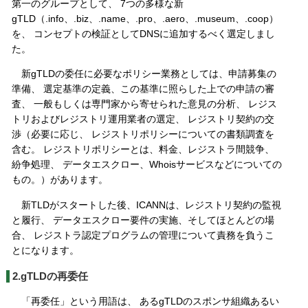
第一のグループとして、 7つの多様な新
gTLD（.info、.biz、.name、.pro、.aero、.museum、.coop）
を、 コンセプトの検証としてDNSに追加するべく選定しまし
た。
新gTLDの委任に必要なポリシー業務としては、申請募集の
準備、 選定基準の定義、この基準に照らした上での申請の審
査、 一般もしくは専門家から寄せられた意見の分析、 レジス
トリおよびレジストリ運用業者の選定、 レジストリ契約の交
渉（必要に応じ、 レジストリポリシーについての書類調査を
含む。 レジストリポリシーとは、料金、レジストラ間競争、
紛争処理、 データエスクロー、Whoisサービスなどについての
もの。）があります。
新TLDがスタートした後、ICANNは、レジストリ契約の監視
と履行、 データエスクロー要件の実施、そしてほとんどの場
合、 レジストラ認定プログラムの管理について責務を負うこ
とになります。
2.gTLDの再委任
「再委任」という用語は、 あるgTLDのスポンサ組織あるい