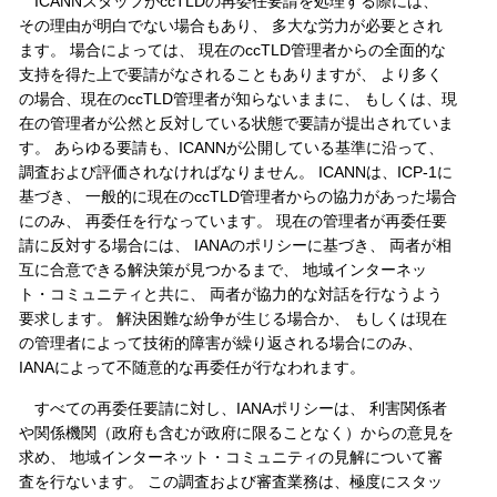
ICANNスタッフがccTLDの再委任要請を処理する際には、
その理由が明白でない場合もあり、 多大な労力が必要とされ
ます。 場合によっては、 現在のccTLD管理者からの全面的な
支持を得た上で要請がなされることもありますが、 より多く
の場合、現在のccTLD管理者が知らないままに、 もしくは、現
在の管理者が公然と反対している状態で要請が提出されていま
す。 あらゆる要請も、ICANNが公開している基準に沿って、
調査および評価されなければなりません。 ICANNは、ICP-1に
基づき、 一般的に現在のccTLD管理者からの協力があった場合
にのみ、 再委任を行なっています。 現在の管理者が再委任要
請に反対する場合には、 IANAのポリシーに基づき、 両者が相
互に合意できる解決策が見つかるまで、 地域インターネッ
ト・コミュニティと共に、 両者が協力的な対話を行なうよう
要求します。 解決困難な紛争が生じる場合か、 もしくは現在
の管理者によって技術的障害が繰り返される場合にのみ、
IANAによって不随意的な再委任が行なわれます。
すべての再委任要請に対し、IANAポリシーは、 利害関係者
や関係機関（政府も含むが政府に限ることなく）からの意見を
求め、 地域インターネット・コミュニティの見解について審
査を行ないます。 この調査および審査業務は、極度にスタッ