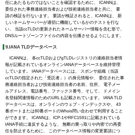
任にあたるものではないことを確認するために、 ICANNは、
委任された事務連絡担当者および技術連絡担当者と共に、 要
請の検証を行ないます。 要請が検証されると、ICANNは、 新
しいネームサーバーが適切に機能しているかのテストを行な
い、 当該ccTLDの更新されたネームサーバー情報を含む形で、
DNSルートゾーンファイルの内容を伝播させるようにします。
9.IANA TLDデータベース
ICANNは、 各ccTLDおよびgTLDレジストリの連絡担当者情
報が記載されているオンラインIANAデータベースを維持管理
しています。 IANAデータベースには、 スポンサ組織（当該
ccTLDの指定された「受託者」）の身元情報や、 委任された事
務連絡担当者および技術連絡担当者の名前、住所、 電子メー
ルアドレス、電話番号、ファックス番号、そして、 ドメイン
名登録関連情報のためのURLも記載されています。 IANA TLD
データベースは、オンラインのウェブ・インデックスや、 43
番ポートまたは80番ポートのWhois問い合わせで利用すること
ができます。 ICANNは、ICP-1やRFC1591に記載されている
IANA手続に違反するような、 無断の乗っ取りや内密での再委
任を防止するために、 このデータベース情報の変更要請につ