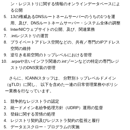
ン・レジストリに関する情報のオンラインデータベースによ
る公開
13の権威あるDNSルートネームサーバーのうちの1つを運
用、及び、DNSルートネームサーバー・システム全体の調整
InterNICウェブサイトの公開、及び、関連業務
.intレジストリの運営
プライベートアドレス空間などの、共有／専門のIPアドレス
空間の維持
逆引き名前空間のトップレベルにおける管理
.arpaや古いインフラ関連の.intゾーンなどの特定の専門レジ
ストリのDNS実装の管理
さらに、ICANNスタッフは、 分野別トップレベルドメイン
（gTLD）に関し、 以下を含めた一連の日常管理業務やポリシ
ー業務を行なっています。
競争的なレジストラの認定
統一ドメイン名紛争処理方針（UDRP）運用の監督
登録に関する苦情の処理
レジストリ契約及びレジストラ契約の監視と履行
データエスクロー・プログラムの実施