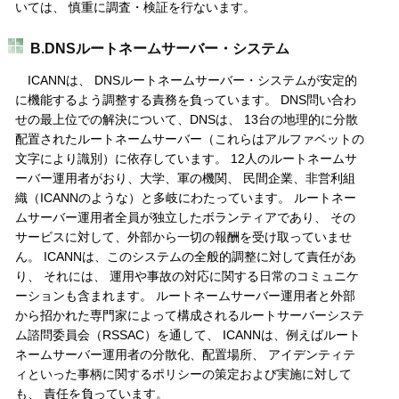
いては、 慎重に調査・検証を行ないます。
B.DNSルートネームサーバー・システム
ICANNは、 DNSルートネームサーバー・システムが安定的
に機能するよう調整する責務を負っています。 DNS問い合わ
せの最上位での解決について、DNSは、 13台の地理的に分散
配置されたルートネームサーバー（これらはアルファベットの
文字により識別）に依存しています。 12人のルートネームサ
ーバー運用者がおり、大学、軍の機関、 民間企業、非営利組
織（ICANNのような）と多岐にわたっています。 ルートネー
ムサーバー運用者全員が独立したボランティアであり、 その
サービスに対して、外部から一切の報酬を受け取っていませ
ん。 ICANNは、このシステムの全般的調整に対して責任があ
り、 それには、 運用や事故の対応に関する日常のコミュニケ
ーションも含まれます。 ルートネームサーバー運用者と外部
から招かれた専門家によって構成されるルートサーバーシステ
ム諮問委員会（RSSAC）を通して、 ICANNは、例えばルート
ネームサーバー運用者の分散化、配置場所、 アイデンティテ
ィといった事柄に関するポリシーの策定および実施に対して
も、 責任を負っています。