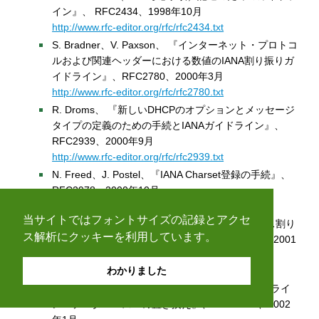
イン』、 RFC2434、1998年10月
http://www.rfc-editor.org/rfc/rfc2434.txt
S. Bradner、V. Paxson、 『インターネット・プロトコ
ルおよび関連ヘッダーにおける数値のIANA割り振りガ
イドライン』、RFC2780、2000年3月
http://www.rfc-editor.org/rfc/rfc2780.txt
R. Droms、 『新しいDHCPのオプションとメッセージ
タイプの定義のための手続とIANAガイドライン』、
RFC2939、2000年9月
http://www.rfc-editor.org/rfc/rfc2939.txt
N. Freed、J. Postel、『IANA Charset登録の手続』、
RFC2978、2000年10月
http://www.rfc-editor.org/rfc/rfc2978.txt
当サイトではフォントサイズの記録とアクセ
Z. Albanna 他、 『IPv4マルチキャスト・アドレス割り
ス解析にクッキーを利用しています。
当てのためのIANAガイドライン』 、 RFC3171、2001
年8月
http://www.rfc-editor.org/rfc/rfc3171.txt
わかりました
J. Reynolds、 『割り当て番号：RFC1700のオンライ
ン・データベースへの置き換え』、 RFC3232、2002