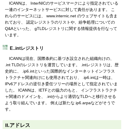
ICANNは、 InterNICのサービスマークにより指定されている
一連のインターネットサービスに対して責任があります。 こ
れらのサービスには、 www.internic.net のウェブサイトも含ま
れており、 認定レジストラのリストや、紛争処理についての
Q&Aといった、 gTLDレジストリに関する情報提供を行なって
います。
E..intレジストリ
ICANNは現在、国際条約に基づき設立された組織向けの、
.int TLDのレジストリを運営しています。 .intレジストリは、歴
史的に、 .ip6.intといった国際的なインターネットインフラス
トラクチャ関連向けにも使用されており、 .ip6.intは一時は、
IPv6アドレスの逆引き委任ツリーの場所として指定されていま
した。 ICANNは、IETFとの協力のもと、 インフラストラクチ
ャ関連のドメインを、 .intからより適切なTLDへと移行させる
よう取り組んでいます。 例えば新たな.ip6.arpaなどがそうで
す。
II.アドレス