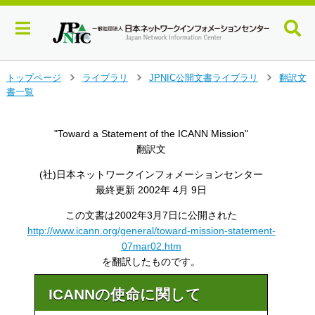
メ
トップページ
ライブラリ
JPNIC公開文書ライブラリ
翻訳文
>
>
>
イ
書一覧
ン
コ
ン
"Toward a Statement of the ICANN Mission"
テ
翻訳文
ン
(社)日本ネットワークインフォメーションセンター
ツ
へ
最終更新 2002年 4月 9日
ジ
この文書は2002年3月7日に公開された
ャ
http://www.icann.org/general/toward-mission-statement-
ン
プ
07mar02.htm
す
を翻訳したものです。
る
ICANNの使命に関して