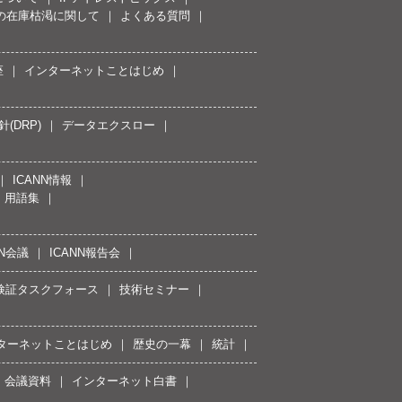
スの在庫枯渇に関して
よくある質問
座
インターネットことはじめ
(DRP)
データエクスロー
ICANN情報
用語集
NN会議
ICANN報告会
接続検証タスクフォース
技術セミナー
ターネットことはじめ
歴史の一幕
統計
会議資料
インターネット白書