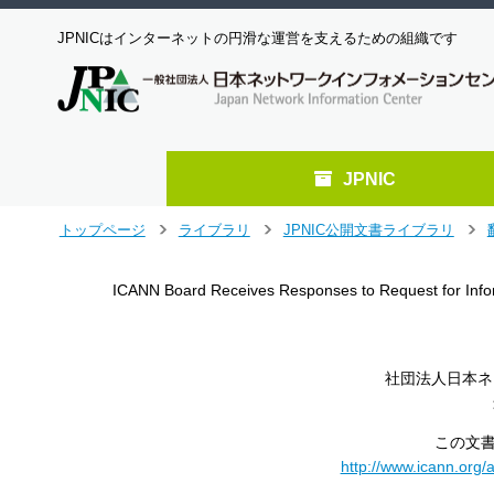
JPNICはインターネットの円滑な運営を支えるための組織です
JPNIC
メ
トップページ
ライブラリ
JPNIC公開文書ライブラリ
>
>
>
イ
ン
ICANN Board Receives Responses to Request for Infor
コ
ン
テ
ン
社団法人日本ネ
ツ
へ
ジ
この文書
ャ
http://www.icann.or
ン
プ