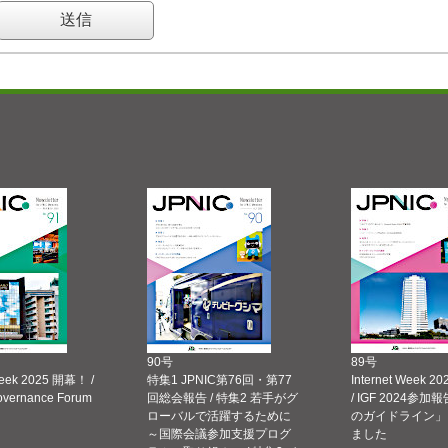
90号
89号
Week 2025 開幕！ /
特集1 JPNIC第76回・第77
Internet Week
Governance Forum
回総会報告 / 特集2 若手がグ
/ IGF 2024参加報
ローバルで活躍するために
のガイドライン」
～国際会議参加支援プログ
ました