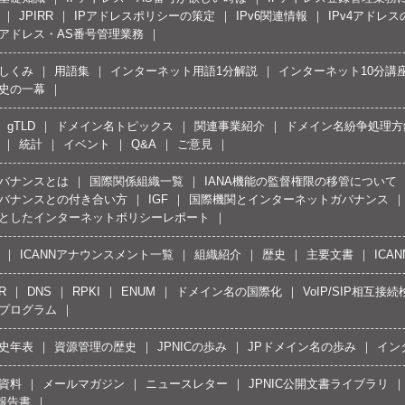
JPIRR
IPアドレスポリシーの策定
IPv6関連情報
IPv4アドレ
Pアドレス・AS番号管理業務
しくみ
用語集
インターネット用語1分解説
インターネット10分講
史の一幕
gTLD
ドメイン名トピックス
関連事業紹介
ドメイン名紛争処理方針
統計
イベント
Q&A
ご意見
バナンスとは
国際関係組織一覧
IANA機能の監督権限の移管について
バナンスとの付き合い方
IGF
国際機関とインターネットガバナンス
としたインターネットポリシーレポート
ICANNアナウンスメント一覧
組織紹介
歴史
主要文書
ICA
R
DNS
RPKI
ENUM
ドメイン名の国際化
VoIP/SIP相互
プログラム
史年表
資源管理の歴史
JPNICの歩み
JPドメイン名の歩み
イン
資料
メールマガジン
ニュースレター
JPNIC公開文書ライブラリ
報告書