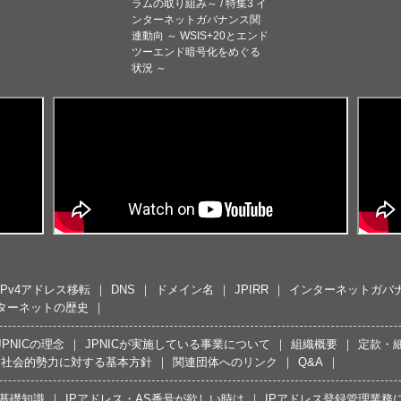
ラムの取り組み～ / 特集3 イ
ンターネットガバナンス関
連動向 ～ WSIS+20とエンド
ツーエンド暗号化をめぐる
状況 ～
IPv4アドレス移転
DNS
ドメイン名
JPIRR
インターネットガバ
ターネットの歴史
JPNICの理念
JPNICが実施している事業について
組織概要
定款・
反社会的勢力に対する基本方針
関連団体へのリンク
Q&A
の基礎知識
IPアドレス・AS番号が欲しい時は
IPアドレス登録管理業務