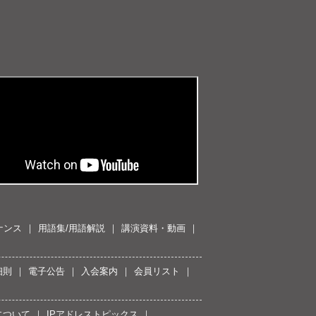
ナンス
用語集/用語解説
講演資料・動画
細則
電子公告
入会案内
会員リスト
について
IPアドレストピックス