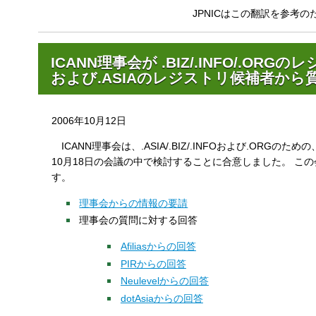
す
JPNICはこの翻訳を参考
る
ICANN理事会が .BIZ/.INFO/.OR
および.ASIAのレジストリ候補者か
2006年10月12日
ICANN理事会は、.ASIA/.BIZ/.INFOおよび.ORG
10月18日の会議の中で検討することに合意しました。 こ
す。
理事会からの情報の要請
理事会の質問に対する回答
Afiliasからの回答
PIRからの回答
Neulevelからの回答
dotAsiaからの回答