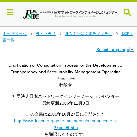
メ
トップページ
ライブラリ
JPNIC公開文書ライブラリ
翻訳文
>
>
>
イ
書一覧
ン
Select Language
▼
コ
ン
テ
Clarification of Consultation Process for the Development of
ン
Transparency and Accountability Management Operating
ツ
Principles
へ
翻訳文
ジ
ャ
社団法人日本ネットワークインフォメーションセンター
ン
最終更新2006年11月9日
プ
す
この文書は2006年10月27日に公開された
る
http://www.icann.org/announcements/announcement-
27oct06.htm
を翻訳したものです。