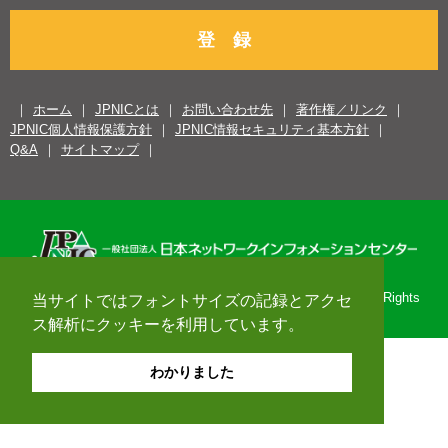
登 録
ホーム
JPNICとは
お問い合わせ先
著作権／リンク
JPNIC個人情報保護方針
JPNIC情報セキュリティ基本方針
Q&A
サイトマップ
Copyright© 1996-2026 Japan Network Information Center. All Rights
当サイトではフォントサイズの記録とアクセ
Reserved.
ス解析にクッキーを利用しています。
わかりました