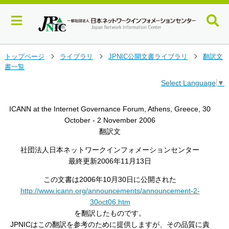
メ
トップページ
ライブラリ
JPNIC公開文書ライブラリ
翻訳文
>
>
>
イ
書一覧
ン
Select Language
▼
コ
ン
テ
ICANN at the Internet Governance Forum, Athens, Greece, 30
ン
October - 2 November 2006
ツ
翻訳文
へ
ジ
社団法人日本ネットワークインフォメーションセンター
ャ
最終更新2006年11月13日
ン
プ
この文書は2006年10月30日に公開された
す
http://www.icann.org/announcements/announcement-2-
る
30oct06.htm
を翻訳したものです。
JPNICはこの翻訳を参考のために提供しますが、その品質に責