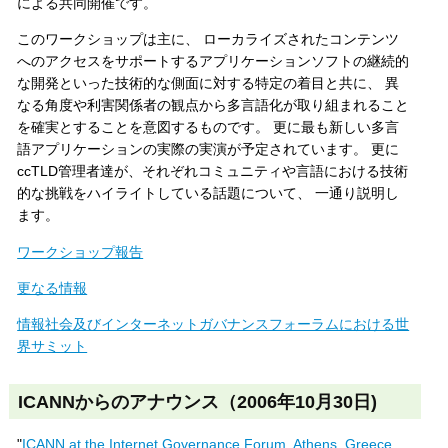
による共同開催です。
このワークショップは主に、 ローカライズされたコンテンツ
へのアクセスをサポートするアプリケーションソフトの継続的
な開発といった技術的な側面に対する特定の着目と共に、 異
なる角度や利害関係者の観点から多言語化が取り組まれること
を確実とすることを意図するものです。 更に最も新しい多言
語アプリケーションの実際の実演が予定されています。 更に
ccTLD管理者達が、それぞれコミュニティや言語における技術
的な挑戦をハイライトしている話題について、 一通り説明し
ます。
ワークショップ報告
更なる情報
情報社会及びインターネットガバナンスフォーラムにおける世
界サミット
ICANNからのアナウンス（2006年10月30日)
"
ICANN at the Internet Governance Forum, Athens, Greece,