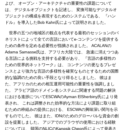
よび、 オープン・アーキテクチャの重要性の課題について
は、 デジタルオブジェクトを記述し、 変換可能なデジタルオ
ブジェクトの構成を表現するためのシステムである、 『ハン
ドル』を導入したBob Kahn氏によって説明されました。
世界の五つの地域区の観点を代表する最初のセッションのパ
ネリストによって全ての言語においてe-コンテンツを提供する
ための条件を定める必要性が指摘されました。 ACALANの
Adama Samasse氏は、アフリカ大陸では、 急速に消えつつあ
る言語による挑戦を支持する必要があり、 『言語の多様性の
ための世界的ネットワーク』は、 コンテンツの更なるプレゼ
ンスとより強力な言語の多様性を確実なものとするための国際
的な協調のための良い手段となり得るとしました。 彼はま
た、アフリカのための相互運用可能性の重要性を強調しまし
た。 アラビア語のドメイン名システムに関連する問題の解決
における進捗についてESCWAのAyman ElSherbiny氏により発
表され、 これは調整された効率的な方法により課題に取り組
むための枠組みの提供における、 ESCWAの興味深い関与を示
すものでした。 彼はまた、IDNのためのグローバルな資金の創
設を提案しました。 アジアでのブラウザの使用における経験
については、 韓国のNLICのKangsik Cheon氏によって発表さ