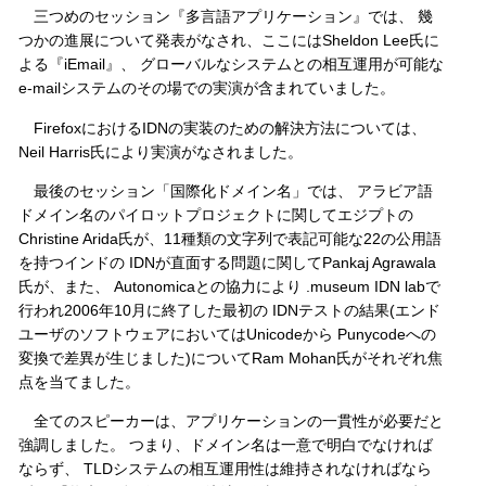
三つめのセッション『多言語アプリケーション』では、 幾
つかの進展について発表がなされ、ここにはSheldon Lee氏に
よる『iEmail』、 グローバルなシステムとの相互運用が可能な
e-mailシステムのその場での実演が含まれていました。
FirefoxにおけるIDNの実装のための解決方法については、
Neil Harris氏により実演がなされました。
最後のセッション「国際化ドメイン名」では、 アラビア語
ドメイン名のパイロットプロジェクトに関してエジプトの
Christine Arida氏が、11種類の文字列で表記可能な22の公用語
を持つインドの IDNが直面する問題に関してPankaj Agrawala
氏が、また、 Autonomicaとの協力により .museum IDN labで
行われ2006年10月に終了した最初の IDNテストの結果(エンド
ユーザのソフトウェアにおいてはUnicodeから Punycodeへの
変換で差異が生じました)についてRam Mohan氏がそれぞれ焦
点を当てました。
全てのスピーカーは、アプリケーションの一貫性が必要だと
強調しました。 つまり、ドメイン名は一意で明白でなければ
ならず、 TLDシステムの相互運用性は維持されなければなら