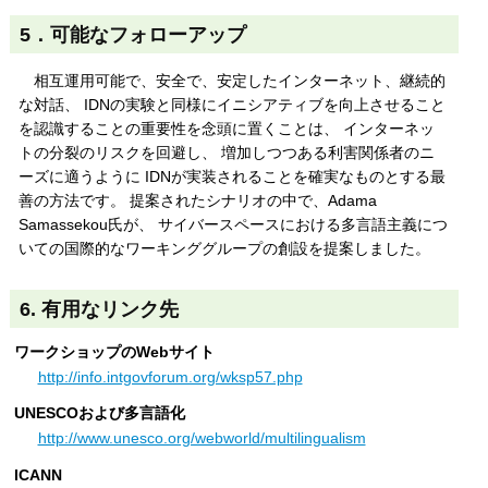
5．可能なフォローアップ
相互運用可能で、安全で、安定したインターネット、継続的
な対話、 IDNの実験と同様にイニシアティブを向上させること
を認識することの重要性を念頭に置くことは、 インターネッ
トの分裂のリスクを回避し、 増加しつつある利害関係者のニ
ーズに適うように IDNが実装されることを確実なものとする最
善の方法です。 提案されたシナリオの中で、Adama
Samassekou氏が、 サイバースペースにおける多言語主義につ
いての国際的なワーキンググループの創設を提案しました。
6. 有用なリンク先
ワークショップのWebサイト
http://info.intgovforum.org/wksp57.php
UNESCOおよび多言語化
http://www.unesco.org/webworld/multilingualism
ICANN