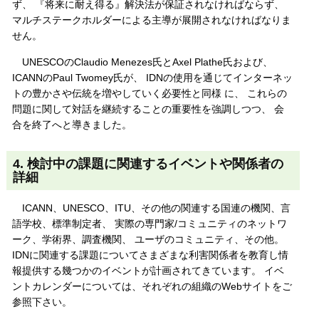
ず、 『将来に耐え得る』解決法が保証されなければならず、
マルチステークホルダーによる主導が展開されなければなりま
せん。
UNESCOのClaudio Menezes氏とAxel Plathe氏および、
ICANNのPaul Twomey氏が、 IDNの使用を通じてインターネッ
トの豊かさや伝統を増やしていく必要性と同様 に、 これらの
問題に関して対話を継続することの重要性を強調しつつ、 会
合を終了へと導きました。
4. 検討中の課題に関連するイベントや関係者の
詳細
ICANN、UNESCO、ITU、その他の関連する国連の機関、言
語学校、標準制定者、 実際の専門家/コミュニティのネットワ
ーク、学術界、調査機関、 ユーザのコミュニティ、その他。
IDNに関連する課題についてさまざまな利害関係者を教育し情
報提供する幾つかのイベントが計画されてきています。 イベ
ントカレンダーについては、それぞれの組織のWebサイトをご
参照下さい。