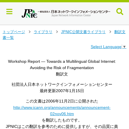
メ
トップページ
ライブラリ
JPNIC公開文書ライブラリ
翻訳文
>
>
>
イ
書一覧
ン
Select Language
▼
コ
ン
テ
Workshop Report ― Towards a Multilingual Global Internet:
ン
Avoiding the Risk of Fragmentation
ツ
翻訳文
へ
ジ
社団法人日本ネットワークインフォメーションセンター
ャ
最終更新2007年1月15日
ン
プ
この文書は2006年11月2日に公開された
す
http://www.icann.org/announcements/announcement-
る
02nov06.htm
を翻訳したものです。
JPNICはこの翻訳を参考のために提供しますが、その品質に責