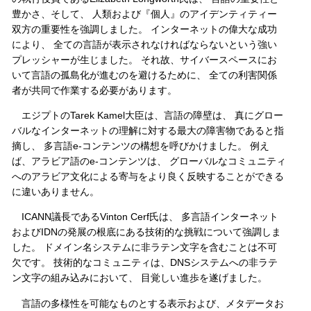
豊かさ、そして、 人類および『個人』のアイデンティティー
双方の重要性を強調しました。 インターネットの偉大な成功
により、 全ての言語が表示されなければならないという強い
プレッシャーが生じました。 それ故、サイバースペースにお
いて言語の孤島化が進むのを避けるために、 全ての利害関係
者が共同で作業する必要があります。
エジプトのTarek Kamel大臣は、言語の障壁は、 真にグロー
バルなインターネットの理解に対する最大の障害物であると指
摘し、 多言語e-コンテンツの構想を呼びかけました。 例え
ば、アラビア語のe-コンテンツは、 グローバルなコミュニティ
へのアラビア文化による寄与をより良く反映することができる
に違いありません。
ICANN議長であるVinton Cerf氏は、 多言語インターネット
およびIDNの発展の根底にある技術的な挑戦について強調しま
した。 ドメイン名システムに非ラテン文字を含むことは不可
欠です。 技術的なコミュニティは、DNSシステムへの非ラテ
ン文字の組み込みにおいて、 目覚しい進歩を遂げました。
言語の多様性を可能なものとする表示および、メタデータお