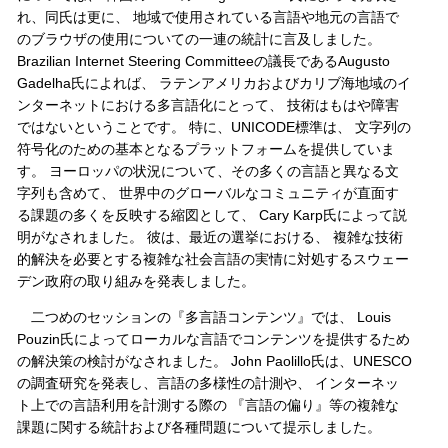
れ、同氏は更に、 地域で使用されている言語や地元の言語で
のブラウザの使用についての一連の統計に言及しました。
Brazilian Internet Steering Committeeの議長であるAugusto
Gadelha氏によれば、 ラテンアメリカおよびカリブ海地域のイ
ンターネットにおける多言語化にとって、 技術はもはや障害
ではないということです。 特に、UNICODE標準は、 文字列の
符号化のための基本となるプラットフォームを提供していま
す。 ヨーロッパの状況について、その多くの言語と異なる文
字列も含めて、 世界中のグローバルなコミュニティが直面す
る課題の多くを反映する縮図として、 Cary Karp氏によって説
明がなされました。 彼は、最近の選挙における、 複雑な技術
的解決を必要とする複雑な社会言語の実情に対処するスウェー
デン政府の取り組みを発表しました。
二つめのセッションの『多言語コンテンツ』では、 Louis
Pouzin氏によってローカルな言語でコンテンツを提供するため
の解決策の検討がなされました。 John Paolillo氏は、UNESCO
の調査研究を発表し、言語の多様性の計測や、 インターネッ
ト上での言語利用を計測する際の 『言語の偏り』等の複雑な
課題に関する統計および各種問題について提示しました。