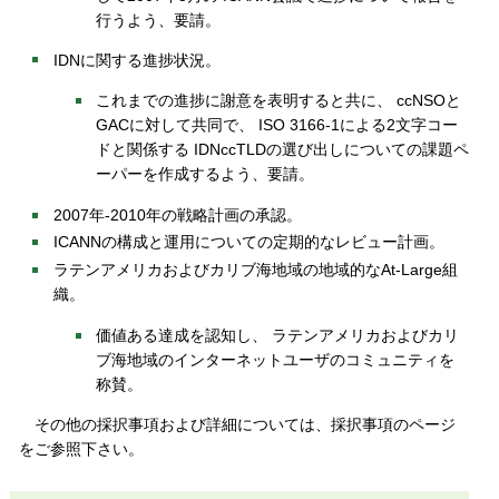
行うよう、要請。
IDNに関する進捗状況。
これまでの進捗に謝意を表明すると共に、 ccNSOと
GACに対して共同で、 ISO 3166-1による2文字コー
ドと関係する IDNccTLDの選び出しについての課題ペ
ーパーを作成するよう、要請。
2007年-2010年の戦略計画の承認。
ICANNの構成と運用についての定期的なレビュー計画。
ラテンアメリカおよびカリブ海地域の地域的なAt-Large組
織。
価値ある達成を認知し、 ラテンアメリカおよびカリ
ブ海地域のインターネットユーザのコミュニティを
称賛。
その他の採択事項および詳細については、採択事項のページ
をご参照下さい。