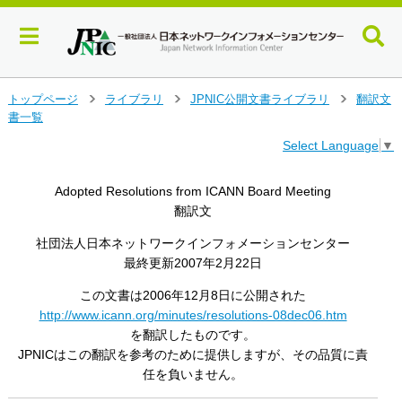
メ
トップページ
ライブラリ
JPNIC公開文書ライブラリ
翻訳文
>
>
>
イ
書一覧
ン
Select Language
▼
コ
ン
テ
Adopted Resolutions from ICANN Board Meeting
ン
翻訳文
ツ
へ
社団法人日本ネットワークインフォメーションセンター
ジ
最終更新2007年2月22日
ャ
ン
この文書は2006年12月8日に公開された
プ
http://www.icann.org/minutes/resolutions-08dec06.htm
す
を翻訳したものです。
る
JPNICはこの翻訳を参考のために提供しますが、その品質に責
任を負いません。