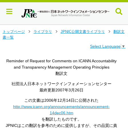
メ
トップページ
ライブラリ
JPNIC公開文書ライブラリ
翻訳文
>
>
>
イ
書一覧
ン
Select Language
▼
コ
ン
テ
Reminder of Request for Comments on ICANN Accountability
ン
and Transparency Management Operating Principles
ツ
翻訳文
へ
ジ
社団法人日本ネットワークインフォメーションセンター
ャ
最終更新2007年3月26日
ン
プ
この文書は2006年12月14日に公開された
す
http://www.icann.org/announcements/announcement-
る
14dec06.htm
を翻訳したものです。
JPNICはこの翻訳を参考のために提供しますが、その品質に責