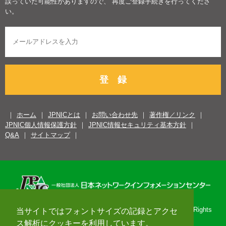
誤っていた可能性がありますので、 再度ご登録手続きを行ってくださ
い。
登 録
ホーム
JPNICとは
お問い合わせ先
著作権／リンク
JPNIC個人情報保護方針
JPNIC情報セキュリティ基本方針
Q&A
サイトマップ
Copyright© 1996-2026 Japan Network Information Center. All Rights
当サイトではフォントサイズの記録とアクセ
Reserved.
ス解析にクッキーを利用しています。