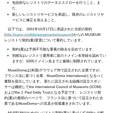
包括的なレジストリのデータエスクローを行うこと。ま
た、
新しいレジストリサービスを承認し、既存のレジストリサ
ービスに修正を加えること。
以下では、 2001年10月17日に承認された当初の契約
(
http://icann.org/tlds/agreements/museum/
)からの.MUSEUM
レジストリ契約(案)変更について要約しています。
契約(案)は予測不可能な要素の除去を定めています。
別紙Sはレジストリ運用者に直のドメイン名登録を認めてい
ますが、5000ドメイン名までと厳格に制限されています。
MuseDomaは(米国)デラウェア州で設立された企業ですが、
フランス法に基づく企業、MuseDoma Internationalとなるべく
書類を提出しています。 新たに設立される組織の設立スポン
サーは継続してthe International Council of Museums (ICOM)
およびthe J. Paul Getty Trustとなる予定です。 レジストリ契
約(案)の最初のページで、 フランス法に基づいて設立された企
業であるMuseDomaへの言及が括弧書きされています。
MUSEUMのためのレジストリ契約(案)に基づくICANNへの料