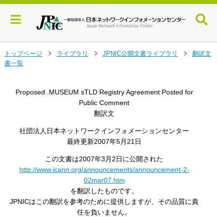
メ
トップページ
ライブラリ
JPNIC公開文書ライブラリ
翻訳文
>
>
>
イ
書一覧
ン
コ
ン
Proposed .MUSEUM sTLD Registry Agreement Posted for
テ
Public Comment
ン
翻訳文
ツ
へ
社団法人日本ネットワークインフォメーションセンター
ジ
最終更新2007年5月21日
ャ
この文書は2007年3月2日に公開された
ン
プ
http://www.icann.org/announcements/announcement-2-
す
02mar07.htm
る
を翻訳したものです。
JPNICはこの翻訳を参考のために提供しますが、その品質に責
任を負いません。