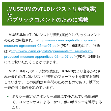
.MUSEUMのsTLDレジストリ契約(案)
を
パブリックコメントのために掲載
.MUSEUMのsTLDレジストリ契約(案)がパブリックコメント
のために掲載され、 <
http://www.icann.org/draft-proposed-
museum-agreement-02mar07.pdf
> (PDF、60KB)にて、 別紙
は <
http://www.icann.org/tlds/agreements/museum/draft-
proposed-museum-appendices-02mar07.pdf
>(PDF、148KB)
にてご覧いただくことができます。
.MUSEUMレジストリ契約(案)は、 ICANNにより交渉がなさ
れた最近のsTLDレジストリ契約のフォーマットを事実上踏襲
しています。 この契約は10年間のためのものであり、以下の
一連の同じ条件を定めています。
ポリシー策定がスポンサー組織に委任されている範囲内
で、コンセンサスによる、かつ、仮のポリシーを遵守する
こと。