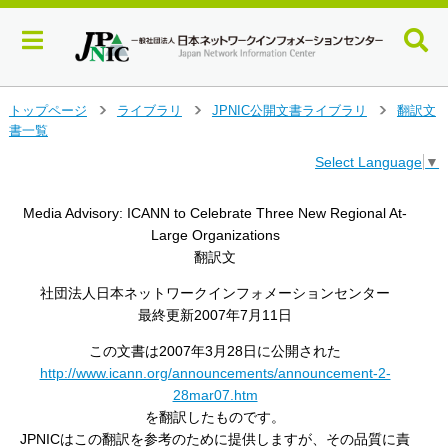
メ
トップページ
ライブラリ
JPNIC公開文書ライブラリ
翻訳文
>
>
>
イ
書一覧
ン
Select Language
▼
コ
ン
テ
Media Advisory: ICANN to Celebrate Three New Regional At-
ン
Large Organizations
ツ
翻訳文
へ
ジ
社団法人日本ネットワークインフォメーションセンター
ャ
最終更新2007年7月11日
ン
プ
この文書は2007年3月28日に公開された
す
http://www.icann.org/announcements/announcement-2-
る
28mar07.htm
を翻訳したものです。
JPNICはこの翻訳を参考のために提供しますが、その品質に責