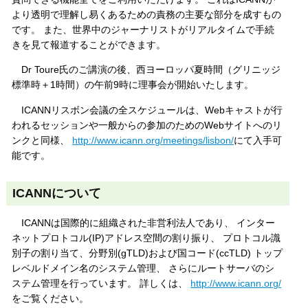
より透明で理解し易くあるための責務の主要な部分を成すもの
です。 また、世界中のジャーナリストがリアルタイムで手続
きを見て報道することができます。
Dr Toure氏のご講演の後、西ヨーロッパ夏時間（グリニッジ
標準時＋1時間）の午前9時に理事会が開始いたします。
ICANNリスボン会議の全スケジュールは、Webキャストが行
われるセッションや一般からの参加のためのWebサイトへのリ
ンクと同様、
http://www.icann.org/meetings/lisbon/
にて入手可
能です。
ICANNについて
ICANNは国際的に組織された非営利法人であり、 インター
ネットプロトコル(IP)アドレス空間の割り振り、 プロトコル識
別子の割り当て、分野別(gTLD)および国コード(ccTLD) トップ
レベルドメイン名のシステム管理、 さらにルートサーバのシ
ステム管理を行っています。 詳しくは、
http://www.icann.org/
をご覧ください。