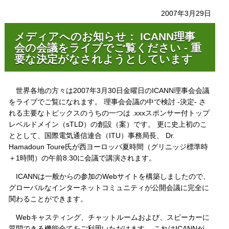
2007年3月29日
メディアへのお知らせ： ICANN理事
会の会議をライブでご覧ください - 重
要な決定がなされようとしています
世界各地の方々は2007年3月30日金曜日のICANN理事会会議
をライブでご覧になれます。 理事会会議の中で検討 -決定- さ
れる主要なトピックスのうちの一つは .xxxスポンサー付トップ
レベルドメイン（sTLD）の創設（案）です。 更に史上初のこ
ととして、国際電気通信連合（ITU）事務局長、 Dr.
Hamadoun Toure氏が西ヨーロッパ夏時間（グリニッジ標準時
＋1時間）の午前8:30に会議で講演されます。
ICANNは一般からの参加のWebサイトを構築しましたので、
グローバルなインターネットコミュニティが公開会議に完全に
関わることができます。
Webキャスティング、チャットルームおよび、スピーカーに
質問できる機能全てをご利用いただけます。 これはICANNが