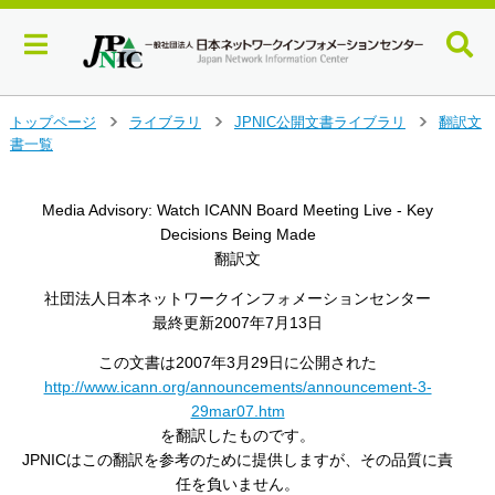
メ
トップページ
ライブラリ
JPNIC公開文書ライブラリ
翻訳文
>
>
>
イ
書一覧
ン
コ
ン
Media Advisory: Watch ICANN Board Meeting Live - Key
テ
Decisions Being Made
ン
翻訳文
ツ
へ
社団法人日本ネットワークインフォメーションセンター
ジ
最終更新2007年7月13日
ャ
この文書は2007年3月29日に公開された
ン
プ
http://www.icann.org/announcements/announcement-3-
す
29mar07.htm
る
を翻訳したものです。
JPNICはこの翻訳を参考のために提供しますが、その品質に責
任を負いません。