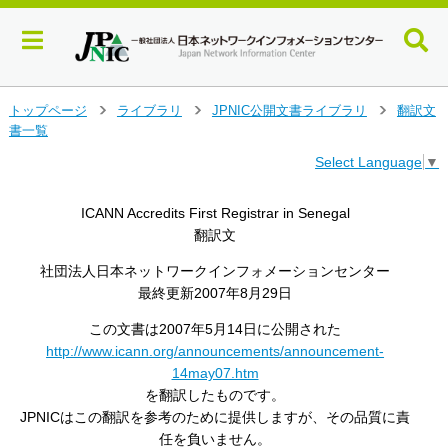
メ
トップページ
ライブラリ
JPNIC公開文書ライブラリ
翻訳文
>
>
>
イ
書一覧
ン
Select Language
▼
コ
ン
テ
ICANN Accredits First Registrar in Senegal
ン
翻訳文
ツ
へ
社団法人日本ネットワークインフォメーションセンター
ジ
最終更新2007年8月29日
ャ
ン
この文書は2007年5月14日に公開された
プ
http://www.icann.org/announcements/announcement-
す
14may07.htm
る
を翻訳したものです。
JPNICはこの翻訳を参考のために提供しますが、その品質に責
任を負いません。