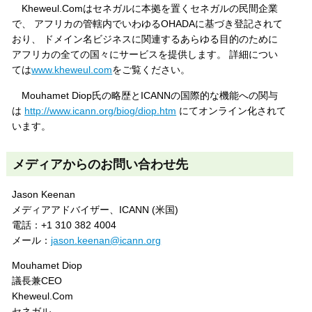
Kheweul.Comはセネガルに本拠を置くセネガルの民間企業
で、 アフリカの管轄内でいわゆるOHADAに基づき登記されて
おり、 ドメイン名ビジネスに関連するあらゆる目的のために
アフリカの全ての国々にサービスを提供します。 詳細につい
ては
www.kheweul.com
をご覧ください。
Mouhamet Diop氏の略歴とICANNの国際的な機能への関与
は
http://www.icann.org/biog/diop.htm
にてオンライン化されて
います。
メディアからのお問い合わせ先
Jason Keenan
メディアアドバイザー、ICANN (米国)
電話：+1 310 382 4004
メール：
jason.keenan@icann.org
Mouhamet Diop
議長兼CEO
Kheweul.Com
セネガル