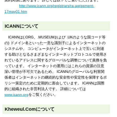
http://www.icann.org/registrars/ra-agreement-
17may01.htm
ICANNについて
ICANNは(.ORG、.MUSEUMおよび .UKのような国コード等
の) ドメイン名といった一意な識別子によるインターネットの
システムや、 コンピュータがインターネット上で互いに到達
する助けとなるさまざまなインターネットプロトコルで使用さ
れているアドレスに関するグローバルな調整について責務を負
っています。 インターネットの運用にはこれらの資源の注意
深い管理が不可欠であるため、 ICANNのグローバルな利害関
係者はインターネットの継続的な安全性や安定性を保障するポ
リシー策定のために定期的に面会しています。 ICANNは国際
的に組織された非営利法人です。 詳細については
www.icann.org
をご覧ください。
Kheweul.Comについて