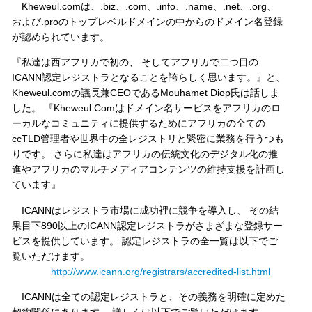
Kheweul.comは、.biz、.com、.info、.name、.net、.org、
および.proのトップレベルドメインの中からのドメイン名登録
が認められています。
『私達は西アフリカで初の、 そしてアフリカで二つ目の
ICANN認定レジストラとなることを誇らしく思います。』と、
Kheweul.comの議長兼CEOであるMouhamet Diop氏は話しま
した。 『Kheweul.Comはドメイン名サービスをアフリカのロ
ーカルなコミュニティに提供するためにアフリカの全ての
ccTLD管理者や世界中の全レジストリと緊密に業務を行うつも
りです。 さらに私達はアフリカの伝統文化のデジタル化の推
進やアフリカのマルチメディアコンテンツの維持支援を計画し
ています』
ICANNはレジストラ市場に成功裡に競争を導入し、 その結
果目下890以上のICANN認定レジストラがさまざまな登録サー
ビスを提供しています。 認定レジストラの全一覧は以下でご
覧いただけます。
http://www.icann.org/registrars/accredited-list.html
ICANNは全ての認定レジストラと、その義務を明確に定めた
契約関係にあります。 詳しくは以下でご覧いただけます。