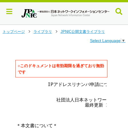
メ
トップページ
ライブラリ
JPNIC公開文書ライブラリ
>
>
イ
Select Language
▼
ン
コ
ン
テ
ン
○このドキュメントは有効期限を過ぎており無効
ツ
です
へ
ジ
           IPアドレスリナンバ申請について(ユ
ャ
ン
              社団法人日本ネットワークイン
プ
                        最終更新 2001年 1
す
る
＊本文書について＊
