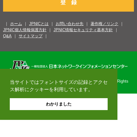
登 録
ホーム
JPNICとは
お問い合わせ先
著作権／リンク
JPNIC個人情報保護方針
JPNIC情報セキュリティ基本方針
Q&A
サイトマップ
Copyright© 1996-2026 Japan Network Information Center. All Rights
当サイトではフォントサイズの記録とアクセ
Reserved.
ス解析にクッキーを利用しています。
わかりました