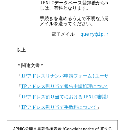
        JPNICデータベース登録後から5営業日
        しは、有料となります。

        手続きを進めるうえで不明な点等がある場
        メイルを送ってください。

            電子メイル  
query@ip.nic.ad.j
以上

＊関連文書＊

「
IPアドレスリナンバ申請フォーム(ユーザネットワ
「
IPアドレス割り当て報告申請処理について(ユーザ
「
IPアドレス割り当てにおけるJPNIC審議申請につ
「
IPアドレス割り当て手数料について
」

JPNIC公開文書著作権表示 (Copyright notice of JPNIC