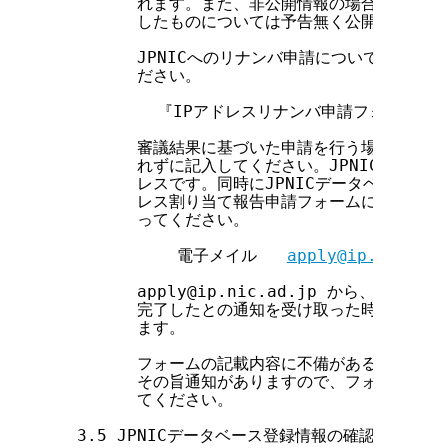
        れます。また、非公開情報の場合でも、JP
        したものについては予告無く公開すること
        JPNICへのリナンバ申請については、以
        ださい。

          『IPアドレスリナンバ申請フォーム(
        審議結果に基づいた申請を行う場合、申請フ
        れずに記入してください。JPNICへの申
        レスです。同時にJPNICデータベースへ
        レス割り当て報告申請フォームに必要事項
        ってください。

            電子メイル   
apply@ip.nic.ad.
        apply@ip.nic.ad.jp から、フ
        完了したとの通知を受け取った時点で、I
        ます。

        フォームの記載内容に不備がある場合には、 ap
        その旨通知がありますので、フォームが受
        てください。

  3.5 JPNICデータベース登録情報の確認
