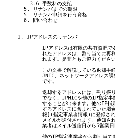
    3.6 手数料の支払

  5. リナンバまでの期限

  5. リナンバ申請を行う資格

  6. 問い合わせ

1. IPアドレスのリナンバ

        IPアドレスは有限の共有資源であるため
        れたアドレスは、割り当てに再利用される
        れます。是非ともご協力ください。

        この文書で解説している返却手続きの対象と
        JNIC、ネットワークアドレス調整委員会
        です。

        返却するアドレスには、割り振りを受けた
        でなく、JPNICや他のIP指定事業者か
        することが出来ます。他のIP指定事業者
        するアドレスに含まれていた場合は、そのI
        報](指定事業者情報)に登録された o.
        メイルが送付されます。通知された内容に
        業者はメイル送信日から5営業日以内にJP
        他のIP指定事業者から割り当てを受けた