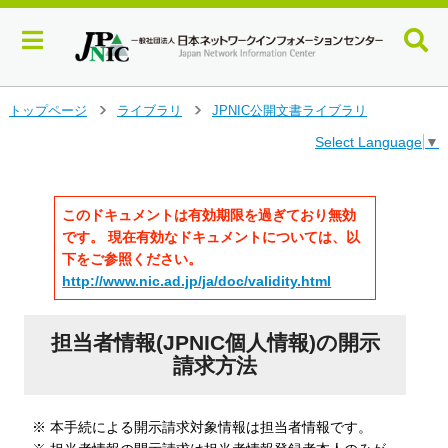
メ
トップページ
ライブラリ
JPNIC公開文書ライブラリ
>
>
イ
Select Language
▼
ン
コ
ン
テ
このドキュメントは有効期限を過ぎており無効
ン
です。 現在有効なドキュメントについては、以
ツ
下をご参照ください。
へ
http://www.nic.ad.jp/ja/doc/validity.html
ジ
ャ
ン
担当者情報(JPNIC個人情報)の開示
プ
請求方法
す
る
※ 本手続による開示請求対象情報は担当者情報です。