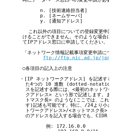
        n. [技術連絡担当者]

        p. [ネームサーバ]

        y. [通知アドレス]

    これ以外の項目についての登録変更申請は、デー
  けることができません。そのような場合には、以下
  てIPアドレス窓口に申請してください。

  「ネットワーク情報記載事項変更申請について」

ftp://ftp.nic.ad.jp/jpnic/ipad
  ○各項目の記入上の注意

 ・[IP ネットワークアドレス] を記述する場合に
   た4つの 10 進数 (dotted-notation)
   スを記述する際には、<最初のネットワークアドレ
   クアドレス> という形で記述します。また、<ネッ
   トマスク長> のような(ここでは、これを便宜上「
   す)記述も可能です。特に、/24より小さなアドレ
   トワークアドレス>/<ネットマスク長> という形
   のアドレスを記入する場合でも、CIDR 的記述を
          例: 172.16.0.0
