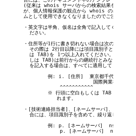
  (従来は whois サーバからの検索結果を元にし
  が、個人情報保護の観点から whois の表示内容
  ムとして使用できなくなりましたのでご注意ください
  ・英文字は半角、仮名は全角で記入してください。
    ださい。

  ・住所等が1行に書き切れない場合は次の行に続きを
    その際は 2行目以降には項目識別子と項目を書
    は TAB)を 1つ以上入れてください。つまり、
    しは TAB)は前行からの継続行とみなされます
    を記入する場合は、すべてに適用してください。
          例: i. [住所]  東京都千代田区内神田2
                         国際興業神田ビル6F
              ^^^^^^^^^^^

          ※ 行頭に空白もしくは TAB を一つ
             れます。

  ・[技術連絡担当者]、[ネームサーバ]、[通知アド
    合には、項目識別子を含めて、繰り返し記述して
          例: p. [ネームサーバ]  ns1.thisis
              p. [ネームサーバ]  ns2.thisis