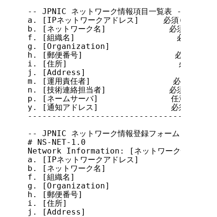
-- JPNIC ネットワーク情報項目一覧表 ------------
a. [IPネットワークアドレス]     必須(一つだけ記
b. [ネットワーク名]             必須(一つだけ
f. [組織名]                     必須(一つ
g. [Organization]               必須(
h. [郵便番号]                   必須(一つ
i. [住所]                       必須(一
j. [Address]                    必須(
m. [運用責任者]                 必須(一つだ
n. [技術連絡担当者]             必須(複数可)
p. [ネームサーバ]               任意(複
y. [通知アドレス]               必須(複数可)
---------------------------------------
-- JPNIC ネットワーク情報登録フォーム(データベース窓
# NS-NET-1.0

Network Information: [ネットワーク情報]

a. [IPネットワークアドレス]

b. [ネットワーク名]

f. [組織名]

g. [Organization]

h. [郵便番号]

i. [住所]

j. [Address]
