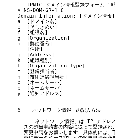
-- JPNIC ドメイン情報登録フォーム GR型(データベー
# NS-DOM-GR-1.0

Domain Information: [ドメイン情報]

a. [ドメイン名]

e. [そしきめい]

f. [組織名]

g. [Organization]

h. [郵便番号]

i. [住所]

j. [Address]

k. [組織種別]

l. [Organization Type]

m. [登録担当者]

n. [技術連絡担当者]

p. [ネームサーバ]

p. [ネームサーバ]

y. [通知アドレス]

---------------------------------------
6. 「ネットワーク情報」の記入方法

    「ネットワーク情報」は IP アドレスが割り当て
  スの割当申請書の内容に従って登録されます。以後
  変更申請をお願いします。具体的には、下記に示す
  時にデータベース窓口への変更申請が必要です。
