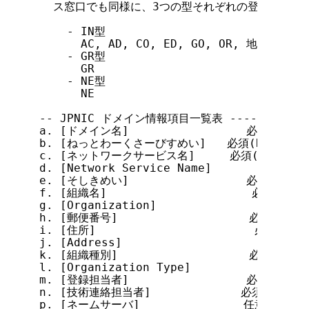
  ス窓口でも同様に、3つの型それぞれの登録フォー
    - IN型

      AC, AD, CO, ED, GO, OR, 地域型

    - GR型

      GR

    - NE型

      NE

-- JPNIC ドメイン情報項目一覧表 --------------
a. [ドメイン名]                 必須(一つだ
b. [ねっとわーくさーびすめい]   必須(NE型の場
c. [ネットワークサービス名]     必須(NE型の場
d. [Network Service Name]       必須
e. [そしきめい]                 必須(IN
f. [組織名]                     必須(I
g. [Organization]               必須(
h. [郵便番号]                   必須(一つ
i. [住所]                       必須(一
j. [Address]                    必須(
k. [組織種別]                   必須(一つ
l. [Organization Type]          必須(
m. [登録担当者]                 必須(一つだ
n. [技術連絡担当者]             必須(複数可)
p. [ネームサーバ]               任意(複