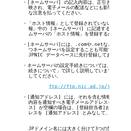
  ・[ネームサーバ] の記入内容は、正引きのための設
    映され、電子メールの配送などにも影響します。
    な注意を払ってください。

  ・「ホスト情報」として登録されていない正引きネ
    報」中の [ネームサーバ] に記述するためには
    ムサーバの「ホスト情報」を登録する必要があり
  ・[ネームサーバ]には、.comや.netなどのJP
    つネームサーバを設定することも可能です。この
    JPNIC データベースに先行登録しておく必要は
  ・ネームサーバの設定手続きについては、「ドメイ
    続きについて」で詳しく説明しています。そちら
    してください。

ftp://ftp.nic.ad.jp/jpnic/dn
  ・[通知アドレス] には、それを含む情報が変更申
    内容を通知すべき電子メールアドレスを記述して
    ス] が空欄の場合は、[登録担当者]および[技
    レスを [通知アドレス] とみなして、変更に関
    JPドメイン名には大きく分けて3つの型に分類され