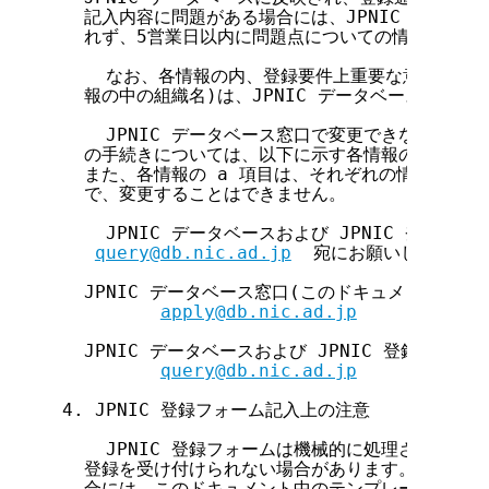
  記入内容に問題がある場合には、JPNIC データベ
  れず、5営業日以内に問題点についての情報が電子
    なお、各情報の内、登録要件上重要な意味を持つ
  報の中の組織名)は、JPNIC データベース窓口で
    JPNIC データベース窓口で変更できない項目
  の手続きについては、以下に示す各情報の記入方法
  また、各情報の a 項目は、それぞれの情報を識別
  で、変更することはできません。

    JPNIC データベースおよび JPNIC 登録フ
query@db.nic.ad.jp
  宛にお願いします。

  JPNIC データベース窓口(このドキュメントに含
apply@db.nic.ad.jp
  JPNIC データベースおよび JPNIC 登録フォー
query@db.nic.ad.jp
4. JPNIC 登録フォーム記入上の注意

    JPNIC 登録フォームは機械的に処理されるた
  登録を受け付けられない場合があります。JPNIC 
  合には、このドキュメント中のテンプレートを必ず