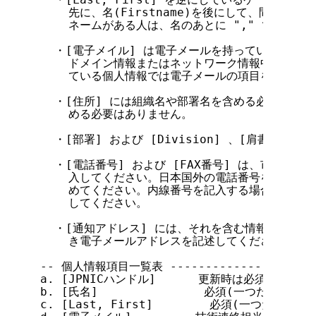
    先に、名(Firstname)を後にして、間を "
    ネームがある人は、名のあとに "," で区切ら
  ・[電子メイル] は電子メールを持っていない場合
    ドメイン情報またはネットワーク情報中で技術連
    ている個人情報では電子メールの項目を省略する
  ・[住所] には組織名や部署名を含める必要はなく、
    める必要はありません。

  ・[部署] および [Division] 、[肩書] および
  ・[電話番号] および [FAX番号] は、市外局番
    入してください。日本国外の電話番号を登録する際
    めてください。内線番号を記入する場合は、"ext.
    してください。

  ・[通知アドレス] には、それを含む情報が変更申
    き電子メールアドレスを記述してください。

-- 個人情報項目一覧表 -----------------------
a. [JPNICハンドル]      更新時は必須、新規
b. [氏名]               必須(一つだけ記入)

c. [Last, First]        必須(一つだけ記入)
