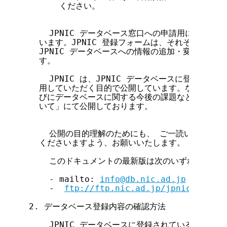
      ください。

    JPNIC データベース窓口への申請用に JPNI
  います。JPNIC 登録フォームは、それぞれの情報
  JPNIC データベースへの情報の追加・変更は、こ
  す。

    JPNIC は、JPNIC データベースに登録され
  用していただく目的で公開しています。なお、公開
  びにデータベースに関する今後の課題などを「JPN
  いて」にて公開しております。

    公開の目的理解のためにも、 ご一読いただき、
  くださいますよう、お願いいたします。

    このドキュメントの最新版は次のいずれかの方法
    - mailto: 
info@db.nic.ad.jp
 (電子メ
    -  
ftp://ftp.nic.ad.jp/jpnic/dbase/
2. データベース登録内容の確認方法

    JPNIC データベースに登録されている情報は、wh