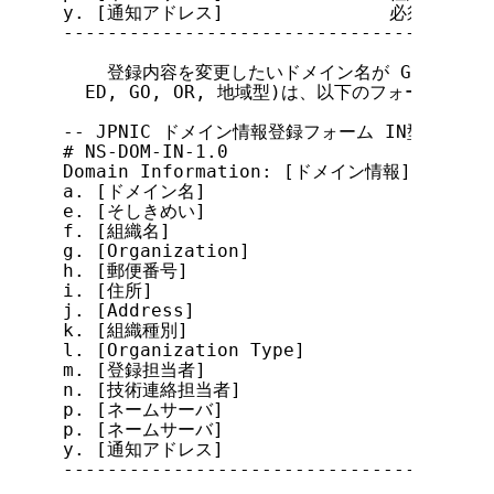
y. [通知アドレス]               必須(複数可)
---------------------------------------
    登録内容を変更したいドメイン名が GR, NE 型以外
  ED, GO, OR, 地域型)は、以下のフォームを使
-- JPNIC ドメイン情報登録フォーム IN型(データベー
# NS-DOM-IN-1.0

Domain Information: [ドメイン情報]

a. [ドメイン名]

e. [そしきめい]

f. [組織名]

g. [Organization]

h. [郵便番号]

i. [住所]

j. [Address]

k. [組織種別]

l. [Organization Type]

m. [登録担当者]

n. [技術連絡担当者]

p. [ネームサーバ]

p. [ネームサーバ]

y. [通知アドレス]

---------------------------------------