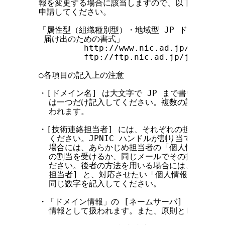
  報を変更する場合に該当しますので、以下の書式を
  申請してください。

  「属性型（組織種別型）・地域型 JP ドメイン名
   届け出のための書式」

           http://www.nic.ad.jp/jp/regi
           ftp://ftp.nic.ad.jp/jpnic/do
  ○各項目の記入上の注意

  ・[ドメイン名] は大文字で JP まで書いてくだ
    は一つだけ記入してください。複数の記述がある
    われます。

  ・[技術連絡担当者] には、それぞれの担当者の JP
    ください。JPNIC ハンドルが割り当てられて
    場合には、あらかじめ担当者の「個人情報」を登録
    の割当を受けるか、同じメールでその担当者の「
    ださい。後者の方法を用いる場合には、「ドメイ
    担当者] と、対応させたい「個人情報」中の [J
    同じ数字を記入してください。

  ・「ドメイン情報」の [ネームサーバ] は、ドメ
    情報として扱われます。また、原則として最低2