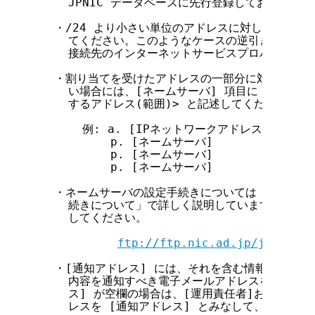
    JPNIC データベースに先行登録しておく必要は
  ・/24 より小さい単位のアドレスに対しては、 [
    てください。このようなケースの逆引きネームサ
    接続先のインターネットサービスプロバイダに依
  ・割り当てを受けたアドレスの一部分に対してのみ
    い場合には、[ネームサーバ] 項目に <ホスト名
    するアドレス(範囲)> と記述してください。

      例: a. [IPネットワークアドレス]  255.100
          p. [ネームサーバ]            ns1.
          p. [ネームサーバ]            ns2.
          p. [ネームサーバ]            ns3.
  ・ネームサーバの設定手続きについては「ドメイン
    続きについて」で詳しく説明しています。そちら
    してください。

ftp://ftp.nic.ad.jp/jpnic/dn
  ・[通知アドレス] には、それを含む情報が変更申
    内容を通知すべき電子メールアドレスを記述して
    ス] が空欄の場合は、[運用責任者]および[技
    レスを [通知アドレス] とみなして、変更に関