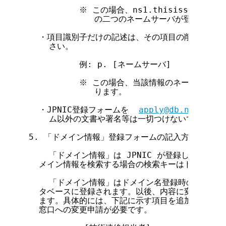
          ※ この場合、ns1.thisissample.ad.
             の二つのネームサーバが登録されま
  ・項目識別子だけの記述は、その項目の削除として
    さい。

          例: p. [ネームサーバ]

          ※ この場合、当該情報のネームサー
             ります。

  ・JPNIC登録フォームを  
apply@db.nic.ad.j
    ム以外の文書や署名等は一切つけないでください
5. 「ドメイン情報」登録フォームの記入方法

    「ドメイン情報」は JPNIC が登録したドメ
  メイン情報を検索する場合の検索キーはドメイン名で
    「ドメイン情報」はドメイン名登録時の申請書の内
  タベースに登録されます。以後、内容に変更がある
  ます。具体的には、下記に示す項目を追加・変更し
  窓口への変更申請が必要です。
