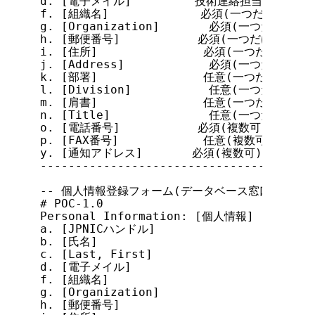
d. [電子メイル]         技術連絡担当者の場合
f. [組織名]             必須(一つだけ記入)

g. [Organization]       必須(一つだけ記入)

h. [郵便番号]           必須(一つだけ記入)

i. [住所]               必須(一つだけ記入)

j. [Address]            必須(一つだけ記入)

k. [部署]               任意(一つだけ記入)

l. [Division]           任意(一つだけ記入)

m. [肩書]               任意(一つだけ記入)

n. [Title]              任意(一つだけ記入)

o. [電話番号]           必須(複数可)

p. [FAX番号]            任意(複数可)

y. [通知アドレス]       必須(複数可)

---------------------------------------
-- 個人情報登録フォーム(データベース窓口用) -------
# POC-1.0

Personal Information: [個人情報]

a. [JPNICハンドル]

b. [氏名]

c. [Last, First]

d. [電子メイル]

f. [組織名]

g. [Organization]

h. [郵便番号]
