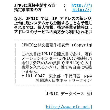
JPRSに直接申請する方   ：  
http://jpshop.j
指定事業者の方         ：  
http://jppartne
なお、JPNIC では、IP アドレスの新レジストリシス
上旬に現システムから分離することを予定しております
それまでは、個人情報、指定事業者情報は JP ドメイ
---------------------------------------
|  JPNIC公開文書著作権表示 (Copyright notice 
|                                      
|  この文書はJPNIC公開文書であり、著作権は日本ネ
|  メーションセンター(JPNIC)が保持しています。J
|  送付手数料のみの負担でJPNICから入手できます。ま
|  表示を入れるかぎり、誰でも自由に転載・複製・再配
|  いません。                              
|  〒101-0047　東京都　千代田区　内神田2-3-4　
|        社団法人日本ネットワークインフォメーション
---------------------------------------
             JPNIC データベース 登録・変更
http://www.nic.ad.jp/doc/j