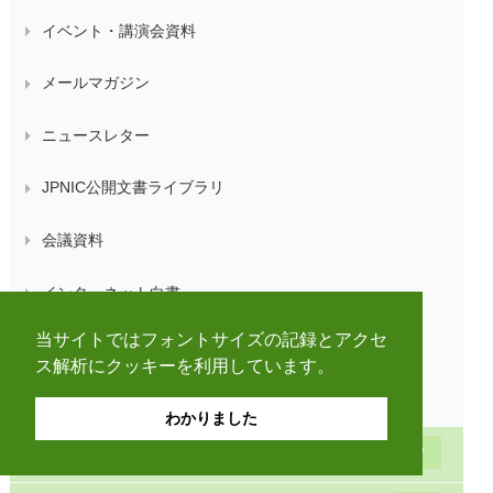
イベント・講演会資料
メールマガジン
ニュースレター
JPNIC公開文書ライブラリ
会議資料
インターネット白書
当サイトではフォントサイズの記録とアクセ
執筆記事
ス解析にクッキーを利用しています。
調査報告書
わかりました
トピックスとお知らせ一覧