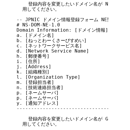
    登録内容を変更したいドメイン名が NE 型の場
  用してください。

-- JPNIC ドメイン情報登録フォーム NE型(データベー
# NS-DOM-NE-1.0

Domain Information: [ドメイン情報]

a. [ドメイン名]

b. [ねっとわーくさーびすめい]

c. [ネットワークサービス名]

d. [Network Service Name]

h. [郵便番号]

i. [住所]

j. [Address]

k. [組織種別]

l. [Organization Type]

m. [登録担当者]

n. [技術連絡担当者]

p. [ネームサーバ]

p. [ネームサーバ]

y. [通知アドレス]

---------------------------------------
    登録内容を変更したいドメイン名が GR 型の場
  用してください。
