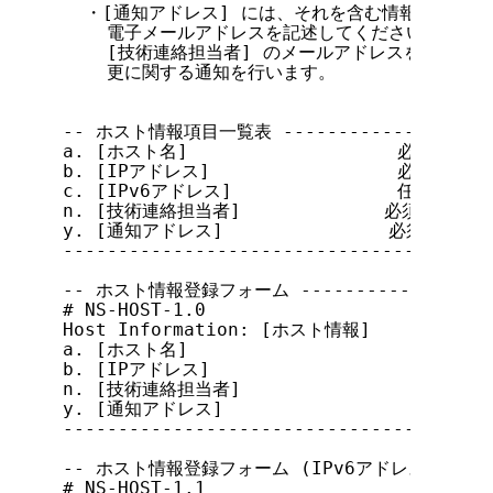
  ・[通知アドレス] には、それを含む情報が変更申
    電子メールアドレスを記述してください。[通知
    [技術連絡担当者] のメールアドレスを [通知
    更に関する通知を行います。

-- ホスト情報項目一覧表 ----------------------
a. [ホスト名]                   必須(一つ
b. [IPアドレス]                 必須(複数可
c. [IPv6アドレス]               任意(
n. [技術連絡担当者]             必須(複数可)
y. [通知アドレス]               必須(複数可)
---------------------------------------
-- ホスト情報登録フォーム --------------------
# NS-HOST-1.0

Host Information: [ホスト情報]

a. [ホスト名]

b. [IPアドレス]

n. [技術連絡担当者]

y. [通知アドレス]

---------------------------------------
-- ホスト情報登録フォーム (IPv6アドレス用) ------
# NS-HOST-1.1
