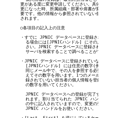
  更がある度に変更申請してください。具体的には、
  更になった時、所属組織・部署や肩書が変更になっ
  要です。他の情報から参照されていない個人情報は
  されます。

  ○各項目の記入上の注意

  ・すでに JPNIC データベースに登録されている
    る場合には[JPNICハンドル] にその人の JP
    さい。JPNIC データベースに登録されているかどう
    サーバを検索することで調べることができます。
  ・JPNIC データベースに登録されていない担当者
    [JPNICハンドル] には任意の数字(例: "1",
    同じメール中で、その人を参照する必要がある時は
    えてその数字を用います。1つのメールで複数の J
    録されていない担当者の個人情報を登録する場合
    の数字を用いてください。

    JPNIC データベースへの登録が完了すると、JP
    れます。割り当てられた JPNIC ハンドルは
    の中に記入されていますので、変更の登録の際に
    JPNIC ハンドルをお使いください。

  ・[Last, First] を逆にしているケースが目立ち