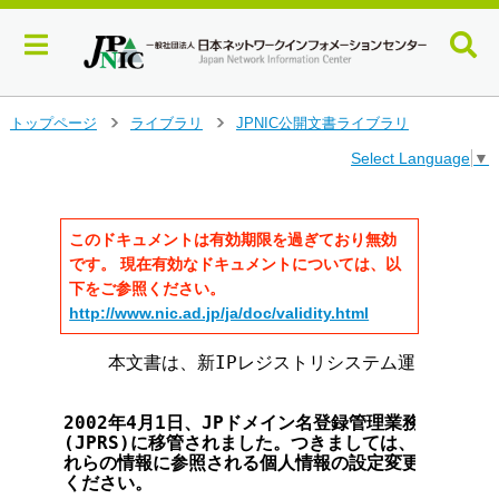
メ
トップページ
ライブラリ
JPNIC公開文書ライブラリ
>
>
イ
Select Language
▼
ン
コ
ン
テ
このドキュメントは有効期限を過ぎており無効
ン
です。 現在有効なドキュメントについては、以
ツ
下をご参照ください。
へ
http://www.nic.ad.jp/ja/doc/validity.html
ジ
ャ
    本文書は、新IPレジストリシステム運用開始の
ン
プ
す
2002年4月1日、JPドメイン名登録管理業務は(株)
る
(JPRS)に移管されました。つきましては、ドメイン
れらの情報に参照される個人情報の設定変更については
ください。
