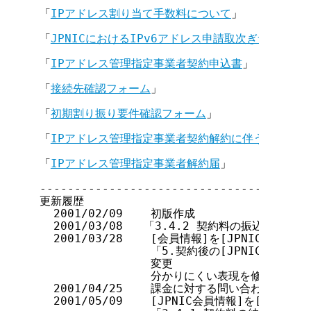
「
IPアドレス割り当て手数料について
」

「
JPNICにおけるIPv6アドレス申請取次ぎサービス
「
IPアドレス管理指定事業者契約申込書
」

「
接続先確認フォーム
」

「
初期割り振り要件確認フォーム
」

「
IPアドレス管理指定事業者契約解約に伴う一括返却
「
IPアドレス管理指定事業者解約届
」

---------------------------------------
更新履歴

  2001/02/09    初版作成

  2001/03/08   「3.4.2 契約料の振込先」の
  2001/03/28    [会員情報]を[JPNIC会員情報
                「5.契約後の[JPNIC会員
                変更

                分かりにくい表現を修正

  2001/04/25    課金に対する問い合わせ先の変更
  2001/05/09    [JPNIC会員情報]を[JPN