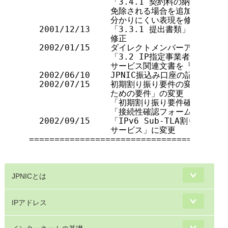
                「3.4.1 契約料の納入と
                免除される場合を追加

                分かりにくい表現を修正

  2001/12/13    「3.3.1 提出書類」にお
                修正

  2002/01/15    ダイレクトメンバーアロケー
                「3.2 IP指定事業者にな
                サービス関連文書を『IPア
  2002/06/10    JPNIC振込み口座の記述の変更

  2002/07/15    初期割り振り要件の変更により
                ための要件」の変更

                「初期割り振り要件確認フォー
                「接続性確認フォーム」を「
  2002/09/15    「IPv6 Sub-TLA割り振
                サービス」に変更

=======================================
JPNICとは
IPアドレス