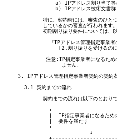
            a) IPアドレス割り当て等に関する
            b) IPアドレス技術文書群(以下「技
        特に、契約時には、審査のひとつとして、
        しているかの審査が行われます。

        初期割り振り要件については、以下の文書
          『IPアドレス管理指定事業者のIPア
             [2.割り振りを受けるのに必要な条件
         注意:IP指定事業者になるための要件に、
              ません。

3. IPアドレス管理指定事業者契約の契約案内

  3.1 契約までの流れ

        契約までの流れは以下のとおりです。

          +----------------------------+
          |  IP指定事業者になるための  |

          |  要件を満たす              |

          +----------------------------+
                       ↓

          +----------------------------+