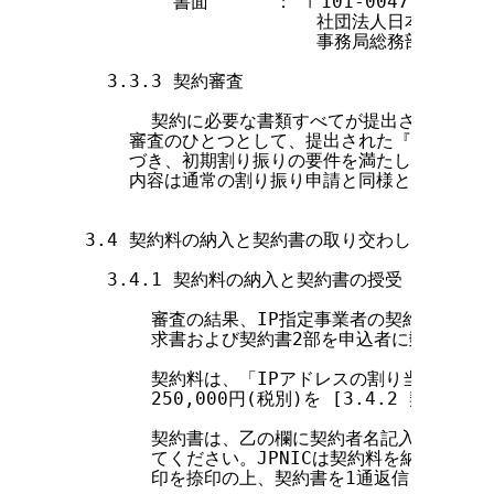
          書面      ： 〒101-0047　東
                       社団法人日本ネ
                       事務局総務部契約・入
    3.3.3 契約審査

        契約に必要な書類すべてが提出された時
      審査のひとつとして、提出された『初期割り
      づき、初期割り振りの要件を満たしているか
      内容は通常の割り振り申請と同様となります。
  3.4 契約料の納入と契約書の取り交わし

    3.4.1 契約料の納入と契約書の授受

        審査の結果、IP指定事業者の契約が認めら
        求書および契約書2部を申込者に郵送します
        契約料は、「IPアドレスの割り当て等に
        250,000円(税別)を [3.4.2 契約
        契約書は、乙の欄に契約者名記入および捺印
        てください。JPNICは契約料を納入された
        印を捺印の上、契約書を1通返信します。
