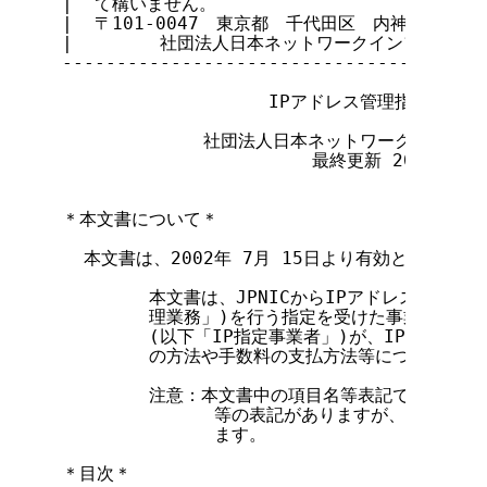
|  て構いません。                           
|  〒101-0047　東京都　千代田区　内神田2-3-4　
|        社団法人日本ネットワークインフォメーション
---------------------------------------
                   IPアドレス管理指定事業者
             社団法人日本ネットワークインフ
                       最終更新 2002年  9
＊本文書について＊

  本文書は、2002年 7月 15日より有効となります。
        本文書は、JPNICからIPアドレス割り当
        理業務」)を行う指定を受けた事業者であ
        (以下「IP指定事業者」)が、IP割り当
        の方法や手数料の支払方法等について解説
        注意：本文書中の項目名等表記で、従来の使
              等の表記がありますが、この会
              ます。

＊目次＊
