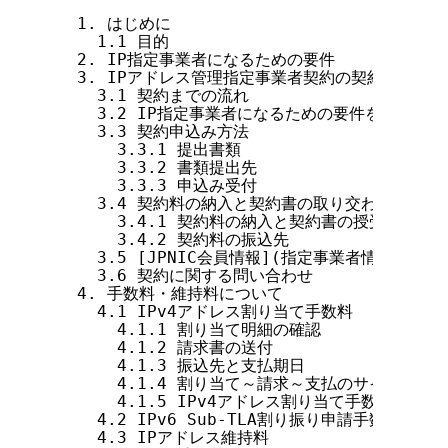
  1. はじめに

    1.1 目的

  2. IP指定事業者になるための要件

  3. IPアドレス管理指定事業者契約の契約案内

    3.1 契約までの流れ

    3.2 IP指定事業者になるための要件を満たすには
    3.3 契約申込み方法

      3.3.1 提出書類

      3.3.2 書類提出先

      3.3.3 申込み受付

    3.4 契約料の納入と契約書の取り交わし

      3.4.1 契約料の納入と契約書の授受

      3.4.2 契約料の振込先

    3.5 [JPNIC会員情報](指定事業者情報)登録
    3.6 契約に関する問い合わせ

  4. 手数料・維持料について

    4.1 IPv4アドレス割り当て手数料

      4.1.1 割り当て明細の確認

      4.1.2 請求書の送付

      4.1.3 振込先と支払期日

      4.1.4 割り当て～請求～支払のサイクル

      4.1.5 IPv4アドレス割り当て手数料に関す
    4.2 IPv6 Sub-TLA割り振り申請手数料

    4.3 IPアドレス維持料
