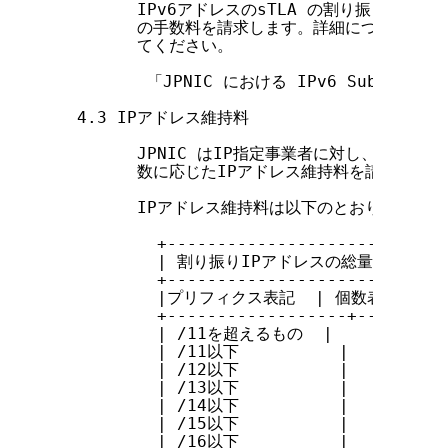
        IPv6アドレスのsTLA の割り振り申請に対
        の手数料を請求します。詳細については、
        てください。

         「JPNIC における IPv6 Sub-TLA(
  4.3 IPアドレス維持料

        JPNIC はIP指定事業者に対し、JPNI
        数に応じたIPアドレス維持料を請求します。
        IPアドレス維持料は以下のとおりです。

          +----------------------------
          | 割り振りIPアドレスの総量       
          +----------------------------
          |プリフィクス表記  | 個数表記     |
          +------------------+---------
          | /11を超えるもの  |             
          | /11以下          |   2,097,1
          | /12以下          |   1,048,5
          | /13以下          |     524,2
          | /14以下          |     262,1
          | /15以下          |     131,0
          | /16以下          |      65,5