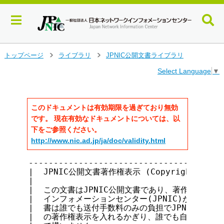
メ
トップページ
ライブラリ
JPNIC公開文書ライブラリ
>
>
イ
Select Language
▼
ン
コ
ン
テ
このドキュメントは有効期限を過ぎており無効
ン
です。 現在有効なドキュメントについては、以
ツ
下をご参照ください。
へ
http://www.nic.ad.jp/ja/doc/validity.html
ジ
ャ
---------------------------------------
ン
|  JPNIC公開文書著作権表示 (Copyright notice 
プ
|                                      
す
|  この文書はJPNIC公開文書であり、著作権は社団法
る
|  インフォメーションセンター(JPNIC)が保持していま
|  書は誰でも送付手数料のみの負担でJPNICから入手
|  の著作権表示を入れるかぎり、誰でも自由に転載・複