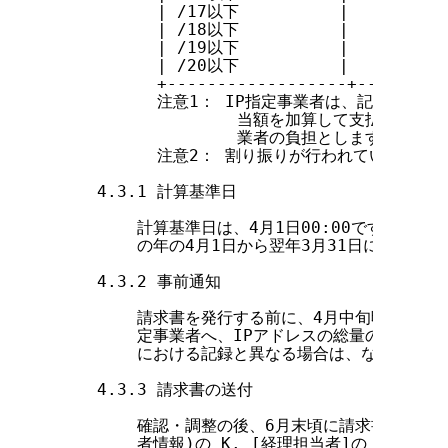
          | /17以下          |      32,7
          | /18以下          |      16,3
          | /19以下          |       8,1
          | /20以下          |       4,0
          +------------------+---------
          注意1： IP指定事業者は、記載の金
                  当額を加算して支払って
                  業者の負担とします。

          注意2： 割り振りが行われていない状
    4.3.1 計算基準日

        計算基準日は、4月1日00:00です。この
        の年の4月1日から翌年3月31日における
    4.3.2 事前通知

        請求書を発行する前に、4月中旬頃JPNI
        定事業者へ、IPアドレスの総量の明細をお
        における記録と異なる場合は、なるべく早
    4.3.3 請求書の送付

        確認・調整の後、6月末頃に請求書を発行し、
        者情報)の K. [経理担当者]の [個人情