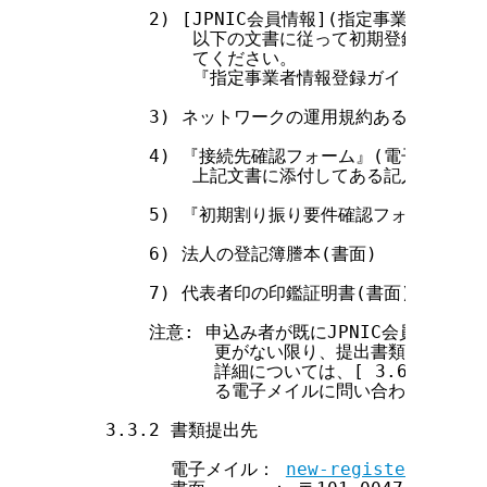
        2) [JPNIC会員情報](指定事業者情報
            以下の文書に従って初期登録用のI
            てください。

            『指定事業者情報登録ガイド』

        3) ネットワークの運用規約あるいはそれ
        4) 『接続先確認フォーム』(電子メイル)

            上記文書に添付してある記入方法を
        5) 『初期割り振り要件確認フォーム』(電
        6) 法人の登記簿謄本(書面)

        7) 代表者印の印鑑証明書(書面)

        注意: 申込み者が既にJPNIC会員である
              更がない限り、提出書類の一部
              詳細については、[ 3.6 契
              る電子メイルに問い合わせてくださ
    3.3.2 書類提出先

          電子メイル： 
new-register@nic.a