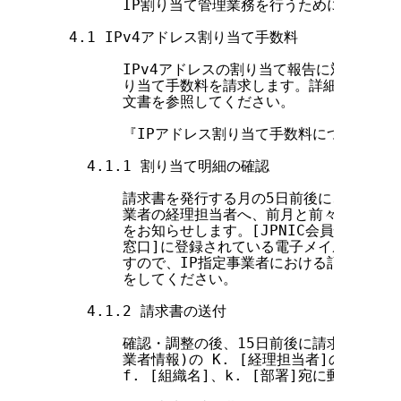
        IP割り当て管理業務を行うためには、以
  4.1 IPv4アドレス割り当て手数料

        IPv4アドレスの割り当て報告に対して、1件
        り当て手数料を請求します。詳細について
        文書を参照してください。

        『IPアドレス割り当て手数料について』

    4.1.1 割り当て明細の確認

        請求書を発行する月の5日前後に、JPNIC
        業者の経理担当者へ、前月と前々月の2カ
        をお知らせします。[JPNIC会員情報](指
        窓口]に登録されている電子メイルアドレ
        すので、IP指定事業者における記録と異
        をしてください。

    4.1.2 請求書の送付

        確認・調整の後、15日前後に請求書を発行し
        業者情報)の K. [経理担当者]の[個人情
        f. [組織名]、k. [部署]宛に郵送します