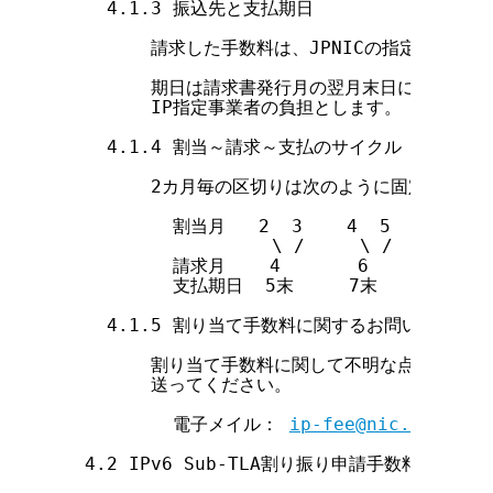
    4.1.3 振込先と支払期日

        請求した手数料は、JPNICの指定する口
        期日は請求書発行月の翌月末日になります
        IP指定事業者の負担とします。

    4.1.4 割当～請求～支払のサイクル

        2カ月毎の区切りは次のように固定していま
          割当月   2  3    4  5    6  7  
                   \ /     \ /     \ / 
          請求月    4       6       8    
          支払期日  5末     7末     9末   
    4.1.5 割り当て手数料に関するお問い合わせ

        割り当て手数料に関して不明な点がある場
        送ってください。

          電子メイル： 
ip-fee@nic.ad.jp
  4.2 IPv6 Sub-TLA割り振り申請手数料
