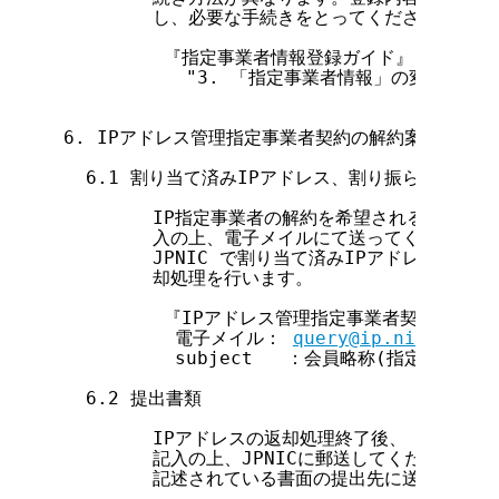
        し、必要な手続きをとってください。

         『指定事業者情報登録ガイド』

           "3. 「指定事業者情報」の変更について
6. IPアドレス管理指定事業者契約の解約案内

  6.1 割り当て済みIPアドレス、割り振られたアド
        IP指定事業者の解約を希望される場合は
        入の上、電子メイルにて送ってください。

        JPNIC で割り当て済みIPアドレス、割
        却処理を行います。

         『IPアドレス管理指定事業者契約解約
          電子メイル： 
query@ip.nic.ad.jp
          subject   ：会員略称(指定事
  6.2 提出書類

        IPアドレスの返却処理終了後、『IPアド
        記入の上、JPNICに郵送してください。郵送
        記述されている書面の提出先に送ってくださ