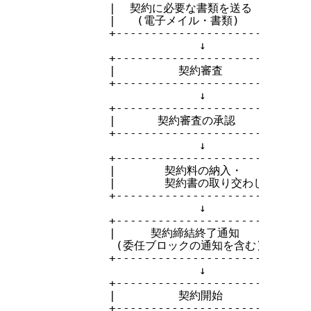
          |  契約に必要な書類を送る    |

          |   (電子メイル・書類)       |

          +----------------------------+
                       ↓

          +----------------------------+
          |         契約審査           |

          +----------------------------+
                       ↓

          +----------------------------+
          |      契約審査の承認        |

          +----------------------------+
                       ↓

          +----------------------------+
          |       契約料の納入・       |

          |       契約書の取り交わし   |

          +----------------------------+
                       ↓

          +----------------------------+
          |     契約締結終了通知       |

           (委任ブロックの通知を含む)

          +----------------------------+
                       ↓

          +----------------------------+
          |         契約開始           |

          +----------------------------+