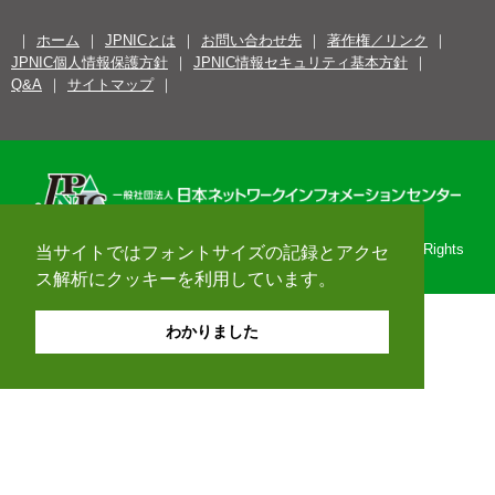
ホーム
JPNICとは
お問い合わせ先
著作権／リンク
JPNIC個人情報保護方針
JPNIC情報セキュリティ基本方針
Q&A
サイトマップ
Copyright© 1996-2026 Japan Network Information Center. All Rights
当サイトではフォントサイズの記録とアクセ
Reserved.
ス解析にクッキーを利用しています。
わかりました