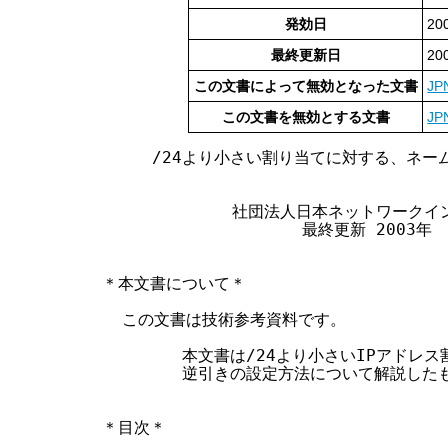
す
発効日
20
る
最終更新日
20
この文書によって無効となった文書
JP
この文書を無効とする文書
JP
     /24より小さい割り当てに対する、ネー
             社団法人日本ネットワーク
                    最終更新 2003年  
＊本文書について＊

  この文書は技術参考資料です。

        本文書は/24より小さいIPアド
        逆引きの設定方法について解説した
＊目次＊
