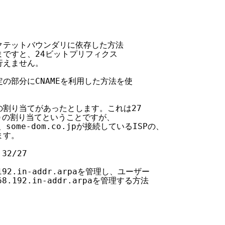
オクテットバウンダリに依存した方法

まですと、24ビットプリフィクス

行えません。

定の部分にCNAMEを利用した方法を使

 に次の割り当てがあったとします。これは27

/8)の割り当てということですが、

は、some-dom.co.jpが接続しているISPの、

す。

32/27

92.in-addr.arpaを管理し、ユーザー

8.192.in-addr.arpaを管理する方法
