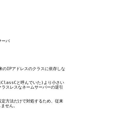
ーバ

従来のIPアドレスのクラスに依存しな

ClassCと呼んでいた)より小さい

、クラスレスなネームサーバーの逆引

の設定方法だけで対処するため、従来

しません。
