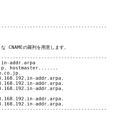
-------------------------------------

ような CNAMEの羅列を用意します。

-------------------------------------

in-addr.arpa

p. hostmaster.......

.co.jp.

.168.192.in-addr.arpa.

.168.192.in-addr.arpa.

.168.192.in-addr.arpa.

.168.192.in-addr.arpa.

.168.192.in-addr.arpa.

-------------------------------------
