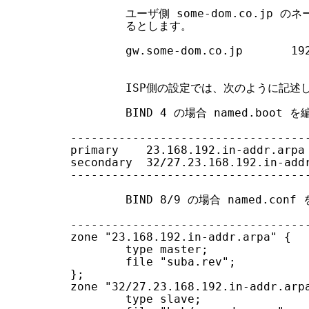
        ユーザ側 some-dom.co.jp
        るとします。

        gw.some-dom.co.jp       192
        ISP側の設定では、次のように記述し
        BIND 4 の場合 named.boot 
-----------------------------------
primary    23.168.192.in-addr.arpa 
secondary  32/27.23.168.192.in-addr
-----------------------------------
        BIND 8/9 の場合 named.con
-----------------------------------
zone "23.168.192.in-addr.arpa" {

        type master;

        file "suba.rev";

};

zone "32/27.23.168.192.in-addr.arpa
        type slave;
