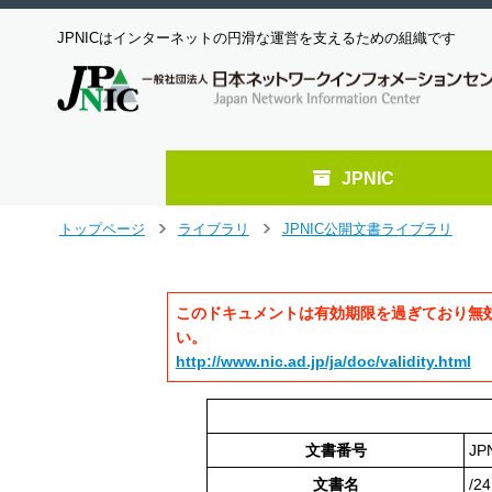
JPNICはインターネットの円滑な運営を支えるための組織です
JPNIC
メ
トップページ
ライブラリ
JPNIC公開文書ライブラリ
>
>
イ
ン
コ
このドキュメントは有効期限を過ぎており無
ン
テ
い。
ン
http://www.nic.ad.jp/ja/doc/validity.html
ツ
へ
ジ
ャ
文書番号
JP
ン
文書名
/
プ