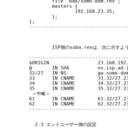
        file "bak/some-dom.rev";

        masters {

                192.168.23.35;

        };

};

-----------------------------------
        ISP側のsuba.revは、次に示す
-----------------------------------
$ORIGIN                 23.168.192.
@       IN SOA          ns.isp.ad.j
32/27   IN NS           gw.some-dom
33      IN CNAME        33.32/27.23
34      IN CNAME        34.32/27.23
35      IN CNAME        35.32/27.23
 ＜中略＞

61      IN CNAME        61.32/27.23
62      IN CNAME        62.32/27.23
-----------------------------------
  2.3 エンドユーザー側の設定
