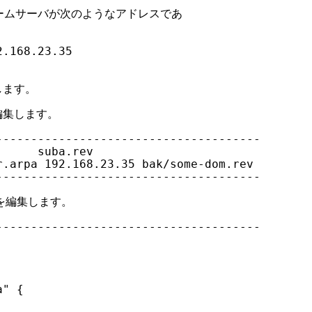
 のネームサーバが次のようなアドレスであ

.168.23.35

ます。

を編集します。

-------------------------------------

     suba.rev

.arpa 192.168.23.35 bak/some-dom.rev

-------------------------------------

f を編集します。

-------------------------------------

" {
