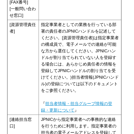
[FAX番号]
[一般問い合わ
せ窓口]
[資源管理責任
指定事業者としての業務を行っている部
者]
署の責任者のJPNICハンドルを記述して
ください。[資源管理責任者]は指定事業者
の構成員で、電子メールでの連絡が可能
な方から選任してください。JPNICハン
ドルが割り当てられていない人を登録す
る場合には、あらかじめ責任者の情報を
登録してJPNICハンドルの割り当てを受
けてください。)担当者情報(JPNICハンド
ル)の登録については以下のドキュメント
をご参照ください。
『
担当者情報・担当グループ情報の登
録・更新について
』
[連絡担当窓
JPNICから指定事業者への事務的な連絡
口]
を行うために利用します。指定事業者の
担当者の電子メールアドレスを登録して