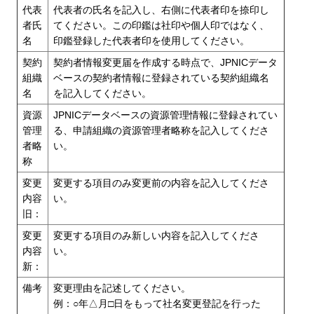
代表
代表者の氏名を記入し、右側に代表者印を捺印し
者氏
てください。この印鑑は社印や個人印ではなく、
名
印鑑登録した代表者印を使用してください。
契約
契約者情報変更届を作成する時点で、JPNICデータ
組織
ベースの契約者情報に登録されている契約組織名
名
を記入してください。
資源
JPNICデータベースの資源管理情報に登録されてい
管理
る、申請組織の資源管理者略称を記入してくださ
者略
い。
称
変更
変更する項目のみ変更前の内容を記入してくださ
内容
い。
旧：
変更
変更する項目のみ新しい内容を記入してくださ
内容
い。
新：
備考
変更理由を記述してください。
例：○年△月□日をもって社名変更登記を行った