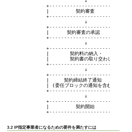
                       ↓

          +----------------------------+
          |         契約審査           |

          +----------------------------+
                       ↓

          +----------------------------+
          |      契約審査の承認        |

          +----------------------------+
                       ↓

          +----------------------------+
          |       契約料の納入・       |

          |       契約書の取り交わし   |

          +----------------------------+
                       ↓

          +----------------------------+
          |     契約締結終了通知       |

          | (委任ブロックの通知を含む) |

          +----------------------------+
                       ↓

          +----------------------------+
          |         契約開始           |

          +----------------------------+
3.2 IP指定事業者になるための要件を満たすには