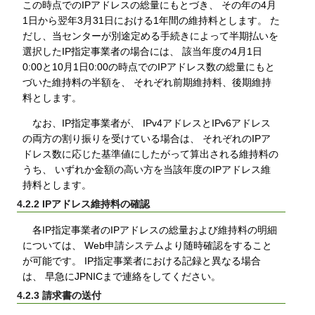
この時点でのIPアドレスの総量にもとづき、 その年の4月
1日から翌年3月31日における1年間の維持料とします。 た
だし、当センターが別途定める手続きによって半期払いを
選択したIP指定事業者の場合には、 該当年度の4月1日
0:00と10月1日0:00の時点でのIPアドレス数の総量にもと
づいた維持料の半額を、 それぞれ前期維持料、後期維持
料とします。
なお、IP指定事業者が、 IPv4アドレスとIPv6アドレス
の両方の割り振りを受けている場合は、 それぞれのIPア
ドレス数に応じた基準値にしたがって算出される維持料の
うち、 いずれか金額の高い方を当該年度のIPアドレス維
持料とします。
4.2.2 IPアドレス維持料の確認
各IP指定事業者のIPアドレスの総量および維持料の明細
については、 Web申請システムより随時確認をすること
が可能です。 IP指定事業者における記録と異なる場合
は、 早急にJPNICまで連絡をしてください。
4.2.3 請求書の送付