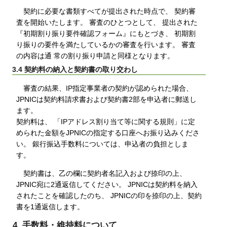
契約に必要な書類すべてが提出された時点で、 契約審
査を開始いたします。 審査のひとつとして、 提出された
『初期割り振り要件確認フォーム』にもとづき、 初期割
り振りの要件を満たしているかの審査を行います。 審査
の内容は通 常の割り振り申請と同様となります。
3.4 契約料の納入と契約書の取り交わし
審査の結果、IP指定事業者の契約が認められた場合、
JPNICは契約料請求書および契約書2部を申込者に郵送し
ます。
契約料は、 「IPアドレス割り当て等に関する規則」に定
められた金額をJPNICの指定する口座へお振り込みくださ
い。 銀行振込手数料については、申込者の負担としま
す。
契約書は、乙の欄に契約者名記入および捺印の上、
JPNIC宛に2通返信してください。 JPNICは契約料を納入
されたことを確認したのち、 JPNICの印を捺印の上、契約
書を1通返信します。
4. 手数料・維持料について