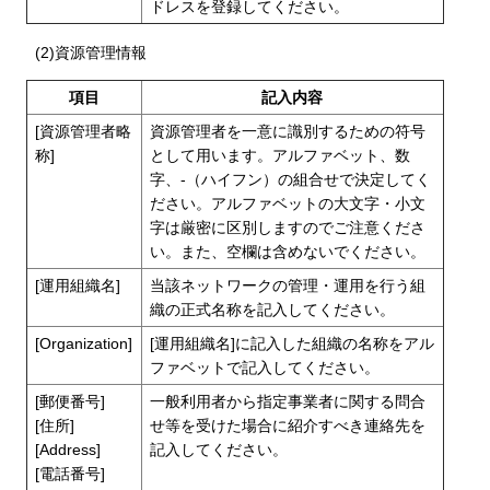
ドレスを登録してください。
(2)資源管理情報
項目
記入内容
[資源管理者略
資源管理者を一意に識別するための符号
称]
として用います。アルファベット、数
字、-（ハイフン）の組合せで決定してく
ださい。アルファベットの大文字・小文
字は厳密に区別しますのでご注意くださ
い。また、空欄は含めないでください。
[運用組織名]
当該ネットワークの管理・運用を行う組
織の正式名称を記入してください。
[Organization]
[運用組織名]に記入した組織の名称をアル
ファベットで記入してください。
[郵便番号]
一般利用者から指定事業者に関する問合
[住所]
せ等を受けた場合に紹介すべき連絡先を
[Address]
記入してください。
[電話番号]