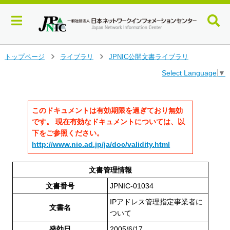
メ
トップページ
ライブラリ
JPNIC公開文書ライブラリ
>
>
イ
Select Language
▼
ン
コ
ン
テ
このドキュメントは有効期限を過ぎており無効
ン
です。 現在有効なドキュメントについては、以
ツ
下をご参照ください。
へ
http://www.nic.ad.jp/ja/doc/validity.html
ジ
ャ
ン
文書管理情報
プ
文書番号
JPNIC-01034
す
る
IPアドレス管理指定事業者に
文書名
ついて
発効日
2005/6/17