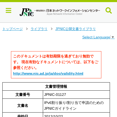
メ
トップページ
ライブラリ
JPNIC公開文書ライブラリ
>
>
イ
Select Language
▼
ン
コ
ン
テ
このドキュメントは有効期限を過ぎており無効で
ン
す。 現在有効なドキュメントについては、以下をご
ツ
参照ください。
へ
http://www.nic.ad.jp/ja/doc/validity.html
ジ
ャ
ン
文書管理情報
プ
文書番号
JPNIC-01127
す
る
IPv6割り振り/割り当て申請のための
文書名
JPNICガイドライン
発効日
2012/10/22