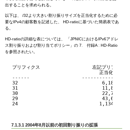
出することを求められる。
以下は、 /32より大きい割り振りサイズを正当化するために必
要なIPv4の顧客数を記述した、 HD-ratioに基づいた簡易表であ
る。
HD-ratioの詳細な表については、 「JPNICにおけるIPv6アドレ
ス割り振りおよび割り当てポリシー」の 7. 付録A : HD-Ratio
を参照されたい。
プリフィクス                  左記プリフィクス
                              正当化に必要
------                  -----------------
32                             6,183,533

31                             11,863,283
30                             22,760,044
29                             43,655,787
24                            1,134,964,4
7.1.3.1 2004年8月以前の初回割り振りの拡張