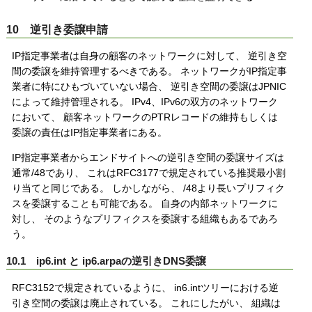
10 逆引き委譲申請
IP指定事業者は自身の顧客のネットワークに対して、 逆引き空
間の委譲を維持管理するべきである。 ネットワークがIP指定事
業者に特にひもづいていない場合、 逆引き空間の委譲はJPNIC
によって維持管理される。 IPv4、IPv6の双方のネットワーク
において、 顧客ネットワークのPTRレコードの維持もしくは
委譲の責任はIP指定事業者にある。
IP指定事業者からエンドサイトへの逆引き空間の委譲サイズは
通常/48であり、 これはRFC3177で規定されている推奨最小割
り当てと同じである。 しかしながら、 /48より長いプリフィク
スを委譲することも可能である。 自身の内部ネットワークに
対し、 そのようなプリフィクスを委譲する組織もあるであろ
う。
10.1 ip6.int と ip6.arpaの逆引きDNS委譲
RFC3152で規定されているように、 in6.intツリーにおける逆
引き空間の委譲は廃止されている。 これにしたがい、 組織は