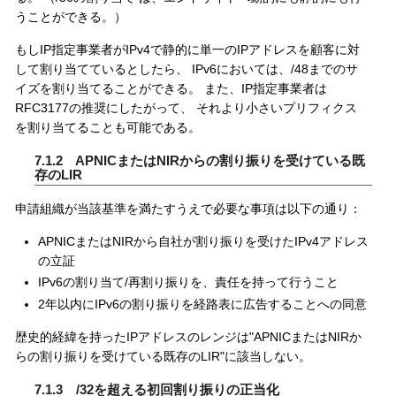
うことができる。）
もしIP指定事業者がIPv4で静的に単一のIPアドレスを顧客に対
して割り当てているとしたら、 IPv6においては、/48までのサ
イズを割り当てることができる。 また、IP指定事業者は
RFC3177の推奨にしたがって、 それより小さいプリフィクス
を割り当てることも可能である。
7.1.2 APNICまたはNIRからの割り振りを受けている既
存のLIR
申請組織が当該基準を満たすうえで必要な事項は以下の通り：
APNICまたはNIRから自社が割り振りを受けたIPv4アドレス
の立証
IPv6の割り当て/再割り振りを、責任を持って行うこと
2年以内にIPv6の割り振りを経路表に広告することへの同意
歴史的経緯を持ったIPアドレスのレンジは"APNICまたはNIRか
らの割り振りを受けている既存のLIR"に該当しない。
7.1.3 /32を超える初回割り振りの正当化