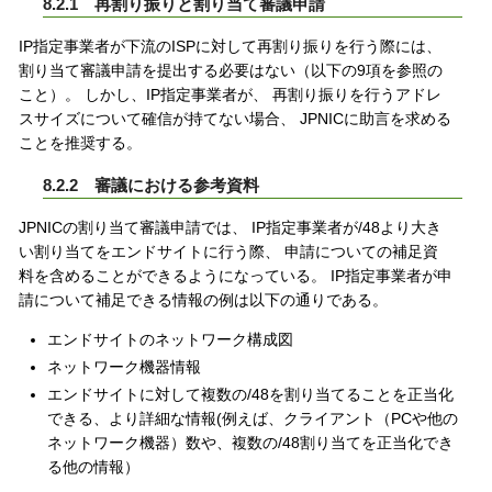
8.2.1 再割り振りと割り当て審議申請
IP指定事業者が下流のISPに対して再割り振りを行う際には、
割り当て審議申請を提出する必要はない（以下の9項を参照の
こと）。 しかし、IP指定事業者が、 再割り振りを行うアドレ
スサイズについて確信が持てない場合、 JPNICに助言を求める
ことを推奨する。
8.2.2 審議における参考資料
JPNICの割り当て審議申請では、 IP指定事業者が/48より大き
い割り当てをエンドサイトに行う際、 申請についての補足資
料を含めることができるようになっている。 IP指定事業者が申
請について補足できる情報の例は以下の通りである。
エンドサイトのネットワーク構成図
ネットワーク機器情報
エンドサイトに対して複数の/48を割り当てることを正当化
できる、より詳細な情報(例えば、クライアント（PCや他の
ネットワーク機器）数や、複数の/48割り当てを正当化でき
る他の情報）