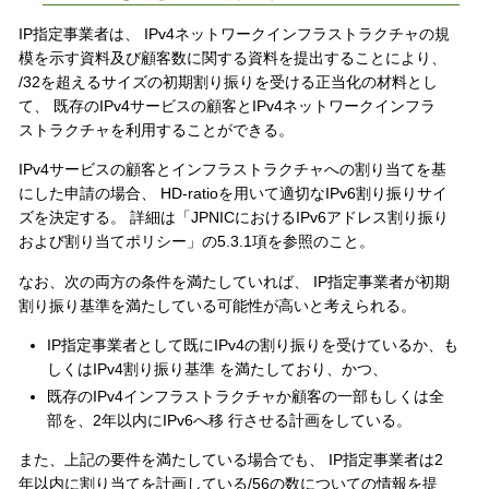
IP指定事業者は、 IPv4ネットワークインフラストラクチャの規
模を示す資料及び顧客数に関する資料を提出することにより、
/32を超えるサイズの初期割り振りを受ける正当化の材料とし
て、 既存のIPv4サービスの顧客とIPv4ネットワークインフラ
ストラクチャを利用することができる。
IPv4サービスの顧客とインフラストラクチャへの割り当てを基
にした申請の場合、 HD-ratioを用いて適切なIPv6割り振りサイ
ズを決定する。 詳細は「JPNICにおけるIPv6アドレス割り振り
および割り当てポリシー」の5.3.1項を参照のこと。
なお、次の両方の条件を満たしていれば、 IP指定事業者が初期
割り振り基準を満たしている可能性が高いと考えられる。
IP指定事業者として既にIPv4の割り振りを受けているか、も
しくはIPv4割り振り基準 を満たしており、かつ、
既存のIPv4インフラストラクチャか顧客の一部もしくは全
部を、2年以内にIPv6へ移 行させる計画をしている。
また、上記の要件を満たしている場合でも、 IP指定事業者は2
年以内に割り当てを計画している/56の数についての情報を提