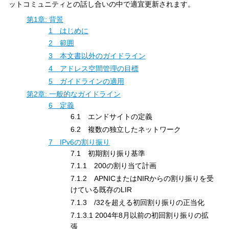
ットコミュニティとの話し合いの中で適宜更新されます。
第1章: 背景
1 はじめに
2 範囲
3 本文書以外のガイドライン
4 アドレス空間管理の目標
5 ガイドラインの適用
第2章: 一般的なガイドライン
6 定義
6.1 エンドサイトの定義
6.2 複数の独立したネットワーク
7 IPv6の割り振り
7.1 初期割り振り基準
7.1.1 200の割り当て計画
7.1.2 APNICまたはNIRからの割り振りを受
けている既存のLIR
7.1.3 /32を超える初回割り振りの正当化
7.1.3.1 2004年8月以前の初回割り振りの拡
張