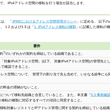
で、 IPv4アドレス空間の移転を行う場合が該当します。
は、 「
JPNICにおけるアドレス空間管理ポリシー
」に定める、 以下のa
1.2.および1.3.は「
1. IPv4アドレス移転の種類
」に記載した移転の
。
要件
*1
契約
のいずれかの契約を締結している組織であること。
「対象IPv4アドレス空間」(以下、 対象IPv4アドレス空間)の管理先と
ースで確認できること。
アドレス空間について、 管理下の割り当て先も含めて、いかなる紛争にも
料等の料金の滞納がないこと。
移転について移転先組織と合意していること。 また、本文書「
5.3 事前確
ドレス移転の種類に対応するすべての項目に同意すること。
る移転対象レジストリとIPアドレス管理に関する契約を締結している組