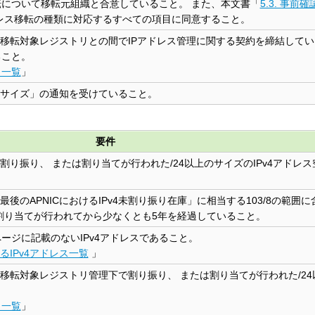
移転について移転元組織と合意していること。 また、本文書「
5.3. 事前
アドレス移転の種類に対応するすべての項目に同意すること。
る移転対象レジストリとの間でIPアドレス管理に関する契約を締結してい
ること。
リ一覧
」
ドレスサイズ」の通知を受けていること。
要件
に割り振り、 または割り当てが行われた/24以上のサイズのIPv4アドレ
の最後のAPNICにおけるIPv4未割り振り在庫」に相当する103/8の範囲
割り当てが行われてから少なくとも5年を経過していること。
bページに記載のないIPv4アドレスであること。
るIPv4アドレス一覧
」
る移転対象レジストリ管理下で割り振り、 または割り当てが行われた/24
。
リ一覧
」