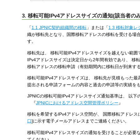
3. 移転可能IPv4アドレスサイズの通知(該当者のみ
「
1.1 JPNIC契約組織間の移転
」または「
1.3 移転対象
織が移転先となり、国際移転アドレスの移転を受ける場合に
す。
移転先は、 移転可能IPv4アドレスサイズを越えない範囲
IPv4アドレスサイズは決定日から2年間有効であり、 移
移転アドレスの移転申請（有効期間内に移転日が到来す
移転可能IPv4アドレスサイズは、 移転先が見積もった
提出される申請フォームの内容と過去の申請等の実績をもと
JPNICの移転可能IPv4アドレスサイズ通知基準は、 以
『
JPNICにおけるアドレス空間管理ポリシー
』
移転を希望するIPv4アドレス空間が、 国際移転アドレス
口
]に示す電子メールアドレスまでご連絡ください。
移転可能IPv4アドレスサイズの通知を受けることが必要な
てください。