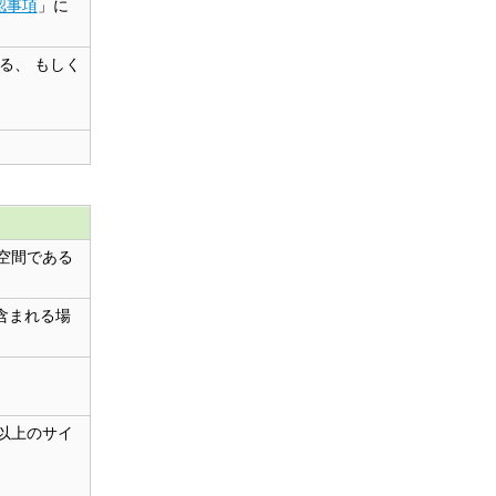
確認事項
」に
る、 もしく
ス空間である
に含まれる場
以上のサイ