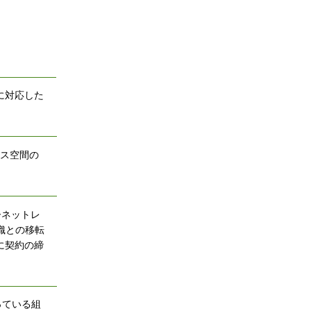
に対応した
レス空間の
ーネットレ
織との移転
に契約の締
っている組