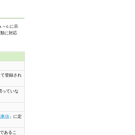
.～c.に示
種類に対応
して登録され
関っていな
認事項
」に定
織であるこ