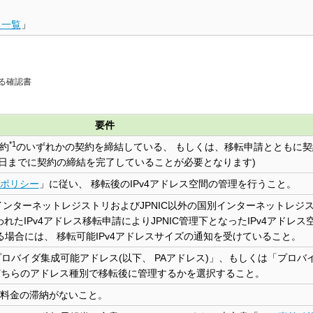
リ一覧
」
る確認書
要件
*1
契約
のいずれかの契約を締結している、 もしくは、移転申請とともに契
定日までに契約の締結を完了していることが必要となります)
理ポリシー
」に従い、 移転後のIPv4アドレス空間の管理を行うこと。
域インターネットレジストリおよびJPNIC以外の国別インターネットレジ
たIPv4アドレス移転申請によりJPNIC管理下となったIPv4アドレス
場合には、 移転可能IPv4アドレスサイズの通知を受けていること。
プロバイダ集成可能アドレス(以下、 PAアドレス)」、もしくは「プロバ
のどちらのアドレス種別で移転後に管理するかを選択すること。
の料金の滞納がないこと。