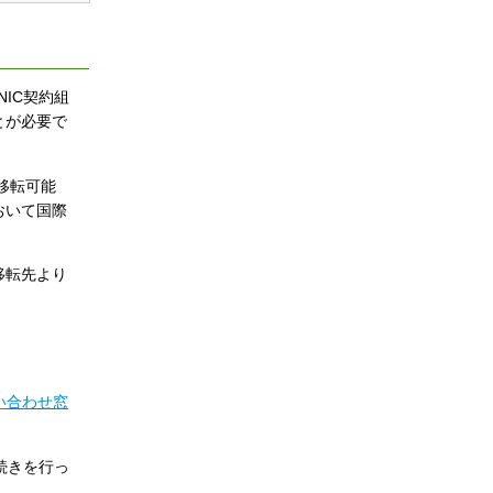
NIC契約組
とが必要で
移転可能
おいて国際
移転先より
問い合わせ窓
続きを行っ