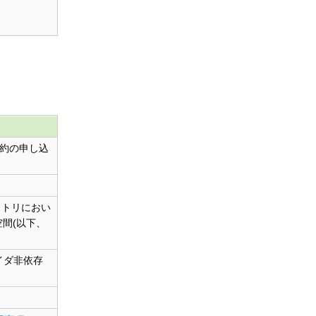
約の申し込
ストリにおい
空間(以下、
イダ非依存