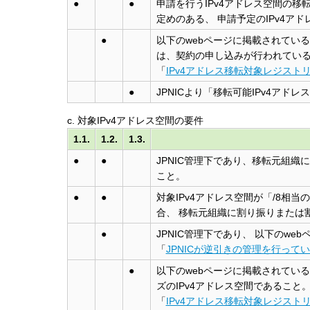
●
●
申請を行うIPv4アドレス空間の
定めのある、 申請予定のIPv4
●
以下のwebページに掲載されてい
は、契約の申し込みが行われてい
「
IPv4アドレス移転対象レジスト
●
JPNICより「移転可能IPv4ア
c. 対象IPv4アドレス空間の要件
1.1.
1.2.
1.3.
●
●
JPNIC管理下であり、移転元組織
こと。
●
●
対象IPv4アドレス空間が「/8相当
合、 移転元組織に割り振りまたは
●
JPNIC管理下であり、 以下のwe
「
JPNICが逆引きの管理を行ってい
●
以下のwebページに掲載されてい
ズのIPv4アドレス空間であること
「
IPv4アドレス移転対象レジスト