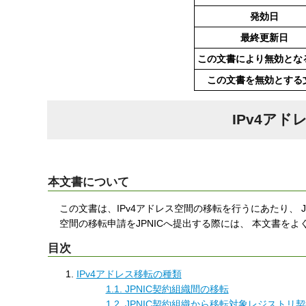
す
発効日
る
最終更新日
この文書により無効とな
この文書を無効とする
IPv4ア
本文書について
この文書は、IPv4アドレス空間の移転を行うにあたり、 
空間の移転申請をJPNICへ提出する際には、 本文書を
目次
IPv4アドレス移転の種類
1.1. JPNIC契約組織間の移転
1.2. JPNIC契約組織から移転対象レジスト