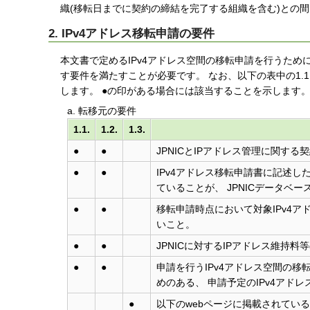
織(移転日までに契約の締結を完了する組織を含む)との間
2. IPv4アドレス移転申請の要件
本文書で定めるIPv4アドレス空間の移転申請を行うために
す要件を満たすことが必要です。 なお、以下の表中の1.1.、 
します。 ●の印がある場合には該当することを示します
a. 転移元の要件
1.1.
1.2.
1.3.
●
●
JPNICとIPアドレス管理に関する
●
●
IPv4アドレス移転申請書に記述した
ていることが、 JPNICデータベ
●
●
移転申請時点において対象IPv4
いこと。
●
●
JPNICに対するIPアドレス維持
●
●
申請を行うIPv4アドレス空間の
めのある、 申請予定のIPv4ア
●
以下のwebページに掲載されてい