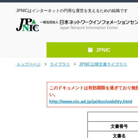
JPNICはインターネットの円滑な運営を支えるための組織です
JPNIC
メ
トップページ
ライブラリ
JPNIC公開文書ライブラリ
>
>
イ
ン
コ
このドキュメントは有効期限を過ぎており無
ン
テ
い。
ン
http://www.nic.ad.jp/ja/doc/validity.html
ツ
へ
ジ
ャ
文書番号
ン
文書名
プ