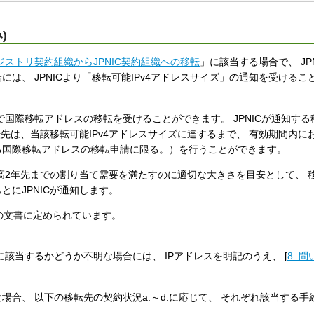
)
レジストリ契約組織からJPNIC契約組織への移転
」に該当する場合で、 JP
は、 JPNICより「移転可能IPv4アドレスサイズ」の通知を受けるこ
で国際移転アドレスの移転を受けることができます。 JPNICが通知する
転先は、当該移転可能IPv4アドレスサイズに達するまで、 有効期間内に
る国際移転アドレスの移転申請に限る。）を行うことができます。
最高2年先までの割り当て需要を満たすのに適切な大きさを目安として、 
にJPNICが通知します。
下の文書に定められています。
に該当するかどうか不明な場合には、 IPアドレスを明記のうえ、 [
8. 
場合、 以下の移転先の契約状況a.～d.に応じて、 それぞれ該当する手