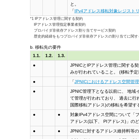
と。
「
IPv4アドレス移転対象レジスト
*1 IPアドレス管理に関する契約
IPアドレス管理指定事業者契約
プロバイダ非依存アドレス割り当てサービス契約
歴史的経緯をもつプロバイダ非依存アドレスの割り当てに関す
b. 移転先の要件
1.1.
1.2.
1.3.
●
JPNICとIPアドレス管理に関する
みが行われていること。 (移転予
●
「
JPNICにおけるアドレス空間管
●
JPNIC管理下となる以前に、 地
て管理が行われており、 過去に行われ
国際移転アドレス)の移転を希望する
●
●
対象IPv4アドレス空間について「
アドレス(以下、 PIアドレス)」
●
●
JPNICに対するアドレス維持料等