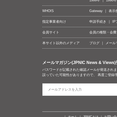
1999年
1998年
WHOIS
Gateway
表示
指定事業者向け
申請手続き
I
会員サイト
会員の種類・会費
本サイト以外のメディア
ブログ
メール
メールマガジン(JPNIC News & Views)
パスワードが記載された確認メールが発送されま
誤っていた可能性がありますので、 再度ご登録
ホーム
JPNICとは
お問い合