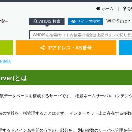
ホーム
Q
WHOISとは？
WHOIS 検索
サイト内検索
IPアドレス・AS番号
分解説
erver)とは
)とは、 DNSの分散データベースを構成するサーバです。 権威ネームサーバやコンテ
ン名の情報を一括管理することはせず、 インターネット上に存在する多数
理するドメイン名空間のうちの一部分を、 別の複数のサーバへ管理を任