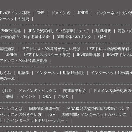
IPv4アドレス移転
DNS
ドメイン名
JPIRR
インターネットガバ
ターネットの歴史
JPNICの理念
JPNICが実施している事業について
組織概要
定款・
反社会的勢力に対する基本方針
関連団体へのリンク
Q&A
の基礎知識
IPアドレス・AS番号が欲しい時は
IPアドレス登録管理業務
JPIRR
IPアドレスポリシーの策定
IPv6関連情報
IPv4アドレ
Pアドレス・AS番号管理業務
しくみ
用語集
インターネット用語1分解説
インターネット10分講
史の一幕
gTLD
ドメイン名トピックス
関連事業紹介
ドメイン名紛争処理方針
統計
イベント
Q&A
ご意見
バナンスとは
国際関係組織一覧
IANA機能の監督権限の移管について
バナンスとの付き合い方
IGF
国際機関とインターネットガバナンス
としたインターネットポリシーレポート