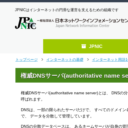
JPNICはインターネットの円滑な運営を支えるための組織です
JPNIC
メ
トップページ
インターネットの基礎
インターネット用語1
>
>
イ
ン
権威DNSサーバ(authoritative name s
コ
ン
テ
権威DNSサーバ(authoritative name server
ン
ツ
呼ばれます。
へ
DNSは、一部の限られたサーバだけで、 すべてのドメイ
ジ
で、 データを分散して管理しています。
ャ
ン
DNSの分散データベースは、 あるネームサーバが自身の管
プ