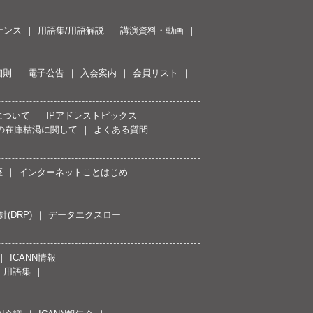
ナンス
用語集/用語解説
講演資料・動画
細則
電子公告
入会案内
会員リスト
について
IPアドレストピックス
スの在庫枯渇に関して
よくある質問
座
インターネットことはじめ
(DRP)
データエクスロー
ICANN情報
用語集