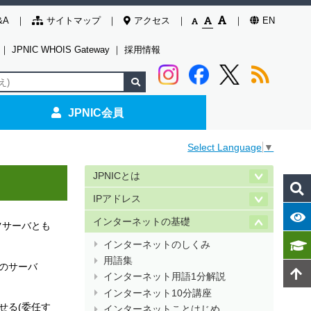
&A
サイトマップ
アクセス
EN
｜
JPNIC WHOIS Gateway
｜
採用情報
JPNIC会員
Select Language
▼
JPNICとは
IPアドレス
インターネットの基礎
ンツサーバとも
インターネットのしくみ
用語集
のサーバ
インターネット用語1分解説
インターネット10分講座
せる(委任す
インターネットことはじめ