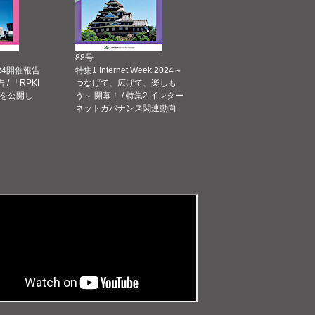
88号
 2024開催報告
特集1 Internet Week 2024～
告 / 「RPKI
つなげて、広げて、楽しも
を公開し
う～ 開幕！ / 特集2 インター
ネットガバナンス関連動向