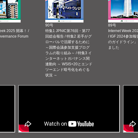
90号
89号
Week 2025 開幕！ /
特集1 JPNIC第76回・第77
Internet Week
Governance Forum
回総会報告 / 特集2 若手がグ
/ IGF 2024参加報
ローバルで活躍するために
のガイドライン」
～国際会議参加支援プログ
ました
ラムの取り組み～ / 特集3 イ
ンターネットガバナンス関
連動向 ～ WSIS+20とエンド
ツーエンド暗号化をめぐる
状況 ～