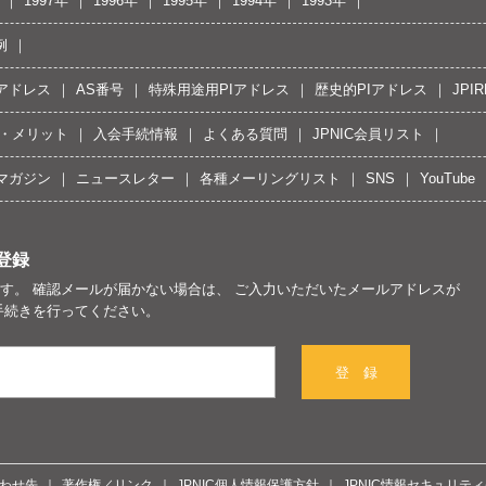
1997年
1996年
1995年
1994年
1993年
例
Pアドレス
AS番号
特殊用途用PIアドレス
歴史的PIアドレス
JPIR
・メリット
入会手続情報
よくある質問
JPNIC会員リスト
マガジン
ニュースレター
各種メーリングリスト
SNS
YouTube
登録
す。 確認メールが届かない場合は、 ご入力いただいたメールアドレスが
手続きを行ってください。
登 録
わせ先
著作権／リンク
JPNIC個人情報保護方針
JPNIC情報セキュリテ