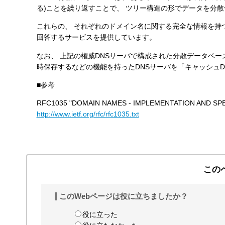
る)ことを繰り返すことで、 ツリー構造の形でデータを分
す
る
これらの、 それぞれのドメイン名に関する完全な情報を持
回答するサービスを提供しています。
なお、 上記の権威DNSサーバで構成された分散データベ
時保存するなどの機能を持ったDNSサーバを「キャッシュD
■参考
RFC1035 "DOMAIN NAMES - IMPLEMENTATION AND SPE
http://www.ietf.org/rfc/rfc1035.txt
この
このWebページは役に立ちましたか？
役に立った