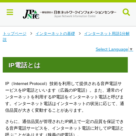
メ
トップページ
インターネットの基礎
インターネット用語1分解
>
>
イ
説
ン
Select Language
▼
コ
ン
テ
IP電話とは
ン
ツ
へ
IP（Internet Protocol）技術を利用して提供される音声電話サ
ジ
ービスをIP電話といいます（広義のIP電話）。また、通常のイ
ャ
ンターネットを利用するIP電話をインターネット電話と呼びま
ン
す。インターネット電話はインターネットの状況に応じて、通
プ
信品質が大きく変動することがあります。
す
る
さらに、通信品質が管理されたIP網上で一定の品質を保証でき
る音声電話サービスを、インターネット電話に対してIP電話と
呼ぶことがあります（狭義のIP電話）。