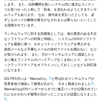
します。 また、法的機関を装いシステム内に違法なコンテン
ツが見つかったと称して「罰金」を支払わせようとするランサ
ムウェアもあります。 なお、身代金を支払ったとしても、必
ずしもロックの解除や復元がなされるとは限らないということ
も指摘されています。
ランサムウェアに対する回避策としては、他の悪意のある不正
なソフトウェアへの対策と同様に、 システムのOSやソフトウ
ェアを最新に保つ、セキュリティソフトウェアを導入する、
迷惑メールなど不審なメールの添付ファイルを開かない、など
が挙げられます。 また、万が一ランサムウェアに感染したと
きに備えてシステムのバックアップをこまめにとり、 かつバ
ックアップメディアをオフラインにしておくことなども対応策
になります。
*1
2017年5月には「WannaCry」
と呼ばれるランサムウェアが
*2
世界各地で感染して被害が広がり、 大きく報道されました
。
WannaCryはOSベンダーからすでに修正パッチが公開されてい
たにもかかわらず被害が広がったことなどが話題になりました
*3
。