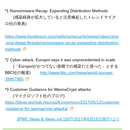
*1 Ransomware Recap: Expanding Distribution Methods
(感染経路が拡大していると注意喚起したトレンドマイク
ロ社の発表)
https://www.trendmicro.com/vinfo/us/security/news/cybercrime
-and-digital-threats/ransomware-recap-expanding-distribution-
methods
*2 Cyber-attack: Europol says it was unprecedented in scale
(「Europolがかつてない規模での感染だと述べた」とする
BBC社の報道)
http://www.bbc.com/news/world-europe-
39907965
*3 Customer Guidance for WannaCrypt attacks
(マイクロソフト社のブログ)
https://blogs.technet.microsoft.com/msrc/2017/05/12/customer
-guidance-for-wannacrypt-attacks/
JPNIC News & Views vol.1507(2017年6月15日発行)より