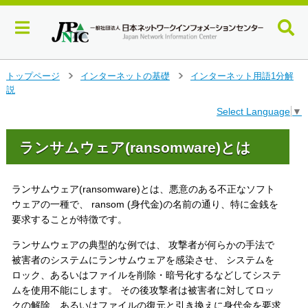
メ
トップページ
インターネットの基礎
インターネット用語1分解
>
>
イ
説
ン
Select Language
▼
コ
ン
テ
ランサムウェア(ransomware)とは
ン
ツ
へ
ランサムウェア(ransomware)とは、悪意のある不正なソフト
ジ
ウェアの一種で、 ransom (身代金)の名前の通り、特に金銭を
ャ
要求することが特徴です。
ン
プ
ランサムウェアの典型的な例では、 攻撃者が何らかの手法で
す
被害者のシステムにランサムウェアを感染させ、 システムを
る
ロック、あるいはファイルを削除・暗号化するなどしてシステ
ムを使用不能にします。 その後攻撃者は被害者に対してロッ
クの解除、あるいはファイルの復元と引き換えに身代金を要求