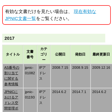
有効な文書だけを見たい場合は、
現在有効な
JPNIC文書一覧
をご覧ください。
2017
カテ
文書
タイトル
ゴリ
公開日
発効日
最終更新日
番号
ー
AS番号の
jpnic-
IPア
2008.7.15
2008.9.15
2009.12.16
割り当て
01082
ドレ
に関する
ス
参考情報
JPNICに
jpnic-
IPア
2014.6.2
2014.7.1
2014.6.2
おけるア
01193
ドレ
ドレス空
ス
間管理ポ