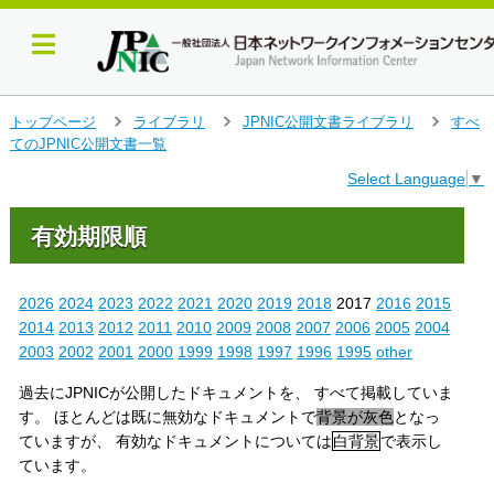
メ
トップページ
ライブラリ
JPNIC公開文書ライブラリ
すべ
＞
＞
＞
イ
てのJPNIC公開文書一覧
ン
Select Language
▼
コ
ン
テ
有効期限順
ン
ツ
へ
2026
2024
2023
2022
2021
2020
2019
2018
2017
2016
2015
ジ
2014
2013
2012
2011
2010
2009
2008
2007
2006
2005
2004
ャ
2003
2002
2001
2000
1999
1998
1997
1996
1995
other
ン
プ
過去にJPNICが公開したドキュメントを、 すべて掲載していま
す
す。 ほとんどは既に無効なドキュメントで
背景が灰色
となっ
る
ていますが、 有効なドキュメントについては
白背景
で表示し
ています。