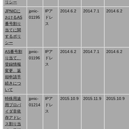
リシー
JPNICに
jpnic-
IPア
2014.6.2
2014.7.1
2014.6.2
おけるAS
01195
ドレ
番号割り
ス
当てに関
するポリ
シー
AS番号割
jpnic-
IPア
2014.6.2
2014.7.1
2014.6.2
り当て、
01196
ドレ
登録情報
ス
変更、返
却申請手
続きにつ
いて
特殊用途
jpnic-
IPア
2015.10.9
2015.11.9
2015.10.9
用プロバ
01214
ドレ
イダ非依
ス
存アドレ
ス割り当