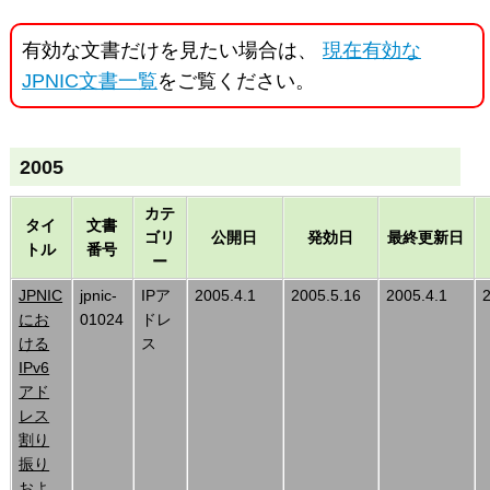
有効な文書だけを見たい場合は、
現在有効な
JPNIC文書一覧
をご覧ください。
2005
カテ
タイ
文書
ゴリ
公開日
発効日
最終更新日
トル
番号
ー
JPNIC
jpnic-
IPア
2005.4.1
2005.5.16
2005.4.1
にお
01024
ドレ
ける
ス
IPv6
アド
レス
割り
振り
およ