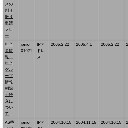
スの
割り
振り
申請
フロ
ー
担当
jpnic-
IPア
2005.2.22
2005.4.1
2005.2.22
者情
01021
ドレ
報・
ス
担当
グル
ープ
情報
削除
手続
きに
つい
て
AS番
jpnic-
IPア
2004.10.15
2004.11.15
2004.10.15