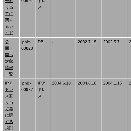
号割
00991
ドレ
り当
ス
てに
関す
るガ
イド
公
jpnic-
DB
-
2002.7.15
2002.5.7
開・
00820
開示
対象
情報
一覧
IPア
jpnic-
IPア
2004.6.18
2004.8.18
2004.1.15
ドレ
00937
ドレ
ス割
ス
り当
て等
に関
する
規則