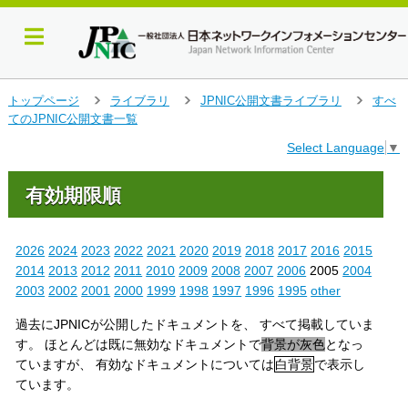
メ
トップページ
ライブラリ
JPNIC公開文書ライブラリ
すべ
＞
＞
＞
イ
てのJPNIC公開文書一覧
ン
Select Language
▼
コ
ン
テ
有効期限順
ン
ツ
へ
2026
2024
2023
2022
2021
2020
2019
2018
2017
2016
2015
ジ
2014
2013
2012
2011
2010
2009
2008
2007
2006
2005
2004
ャ
2003
2002
2001
2000
1999
1998
1997
1996
1995
other
ン
プ
過去にJPNICが公開したドキュメントを、 すべて掲載していま
す
す。 ほとんどは既に無効なドキュメントで
背景が灰色
となっ
る
ていますが、 有効なドキュメントについては
白背景
で表示し
ています。