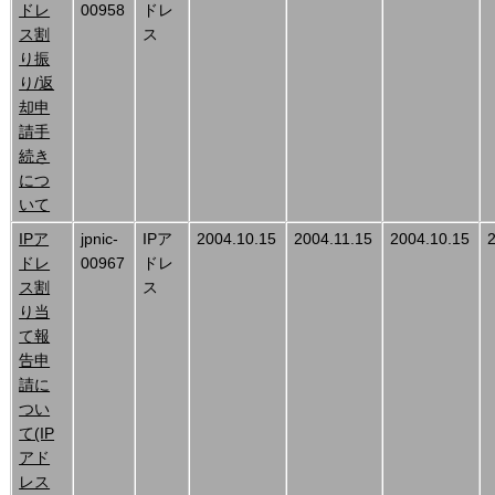
ドレ
00958
ドレ
ス割
ス
り振
り/返
却申
請手
続き
につ
いて
IPア
jpnic-
IPア
2004.10.15
2004.11.15
2004.10.15
ドレ
00967
ドレ
ス割
ス
り当
て報
告申
請に
つい
て(IP
アド
レス