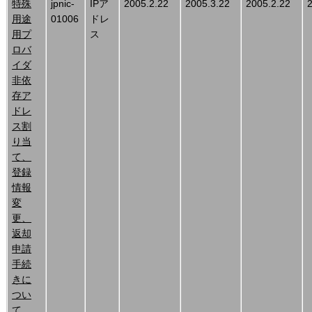
特殊
jpnic-
IPア
2005.2.22
2005.3.22
2005.2.22
用途
01006
ドレ
用プ
ス
ロバ
イダ
非依
存ア
ドレ
ス割
り当
て、
登録
情報
変
更、
返却
申請
手続
きに
つい
て