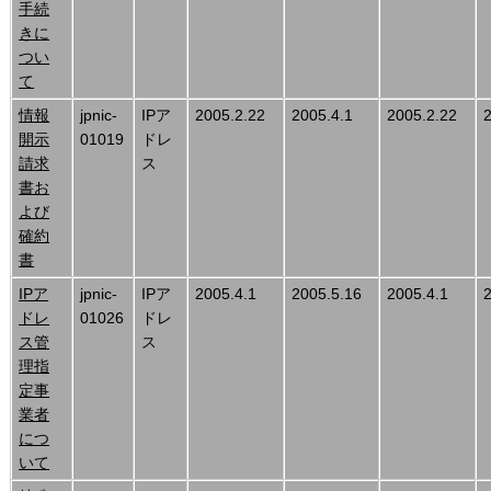
手続
きに
つい
て
情報
jpnic-
IPア
2005.2.22
2005.4.1
2005.2.22
開示
01019
ドレ
請求
ス
書お
よび
確約
書
IPア
jpnic-
IPア
2005.4.1
2005.5.16
2005.4.1
ドレ
01026
ドレ
ス管
ス
理指
定事
業者
につ
いて