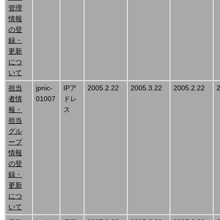
管理
情報
の登
録・
更新
につ
いて
担当
jpnic-
IPア
2005.2.22
2005.3.22
2005.2.22
者情
01007
ドレ
報・
ス
担当
グル
ープ
情報
の登
録・
更新
につ
いて