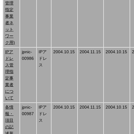
管理
指定
事業
者ネ
ット
ワー
ク用)
IPア
jpnic-
IPア
2004.10.15
2004.11.15
2004.10.15
ドレ
00986
ドレ
ス管
ス
理指
定事
業者
につ
いて
各情
jpnic-
IPア
2004.10.15
2004.11.15
2004.10.15
報・
00987
ドレ
項目
ス
の記
述形