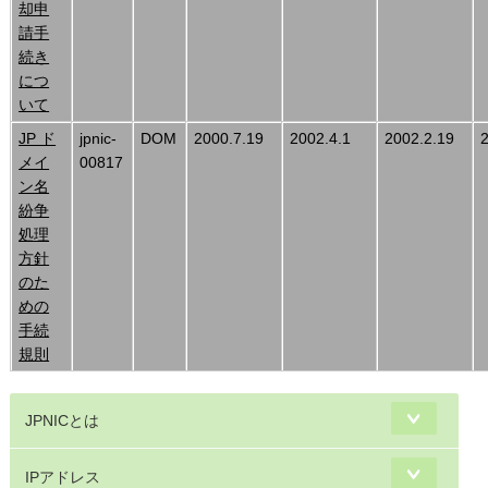
却申
請手
続き
につ
いて
JP ド
jpnic-
DOM
2000.7.19
2002.4.1
2002.2.19
メイ
00817
ン名
紛争
処理
方針
のた
めの
手続
規則
JPNICとは
IPアドレス