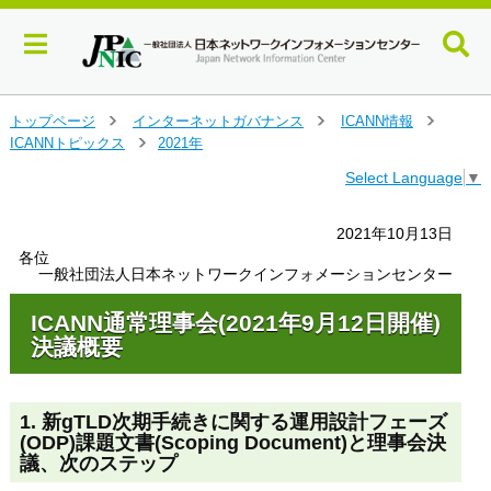
メ
トップページ
インターネットガバナンス
ICANN情報
＞
＞
＞
イ
ICANNトピックス
2021年
＞
ン
Select Language
▼
コ
ン
テ
2021年10月13日
ン
各位
ツ
一般社団法人日本ネットワークインフォメーションセンター
へ
ジ
ICANN通常理事会(2021年9月12日開催)
ャ
決議概要
ン
プ
す
1. 新gTLD次期手続きに関する運用設計フェーズ
る
(ODP)課題文書(Scoping Document)と理事会決
議、次のステップ