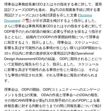
理事会は事務総長兼CEOまたはその指名する者に対して、運用
設計フェーズ(ODP)を進め、 新gTLD次期募集手続に関する運
用設計フェーズにおける検討課題を示した文書 (
Scoping
Document
) が示す課題を検討するよう指示しました。
さらに理事会は事務局長兼CEOまたはその指名する者に対して
ODP着手のための財源の確保に必要な手続きを採るよう指示す
るとともに、 組織内でのODPの作業開始時期について理事会
に助言するよう、指示しました。 理事会は、スケジュールに
影響を及ぼす可能性のある事情が生じない限りはODP開始から
10ヶ月以内に作業の進捗状況や運用設計評価(Operational
Design Assessment/ODA)の結論、 ODPに期待されることにつ
いて定期的な報告を行うよう、指示しました。 スケジュール
に影響を及ぼす可能性のある事情が生じた場合には、 そのよ
うな事情が特定され次第、それも理事会に報告が求められま
す。
理事会は、ODPの開始、ODP(コミュニティーへのエンゲージ
メントを含む)の実施、 ODAの作成と理事会へのODAの報告、
その他ICANN理事会が新gTLD次期手続のためのPDPによる最
終報告書に対する判断を行うまでの間に同報告書について検討