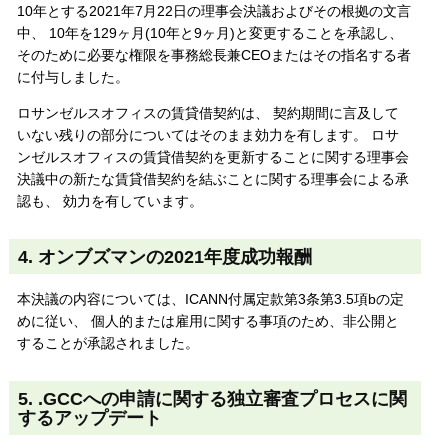
10年とする2021年7月22日の理事会決議およびその根拠の文言
中、 10年を129ヶ月(10年と9ヶ月)と変更することを承認し、
そのために必要な権限を事務総長兼CEOまたはその指名する者
に付与しました。
ロサンゼルスオフィスの賃貸借契約は、 契約期間に言及して
いない残りの部分についてはそのまま効力を有します。 ロサ
ンゼルスオフィスの賃貸借契約を更新することに関する理事会
決議中の新たな賃貸借契約を結ぶことに関する理事会による承
認も、 効力を有しています。
4. オンブズマンの2021年度成功報酬
本決議の内容については、ICANN付属定款第3条第3.5項bの定
めに従い、 個人的または雇用に関する事項のため、非公開と
することが承認されました。
5. .GCCへの申請に関する独立審査プロセスに関
するアップデート