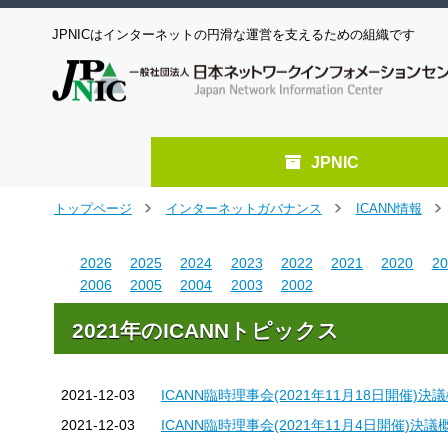
JPNICはインターネットの円滑な運営を支えるための組織です
JPNIC
メ
トップページ
インターネットガバナンス
ICANN情報
＞
＞
＞
イ
ン
2026
2025
2024
2023
2022
2021
2020
20
コ
2006
2005
2004
2003
2002
ン
テ
2021年のICANNトピックス
ン
ツ
へ
ジ
2021-12-03
ICANN臨時理事会(2021年11月18日開催)決
ャ
2021-12-03
ICANN臨時理事会(2021年11月4日開催)決議
ン
プ