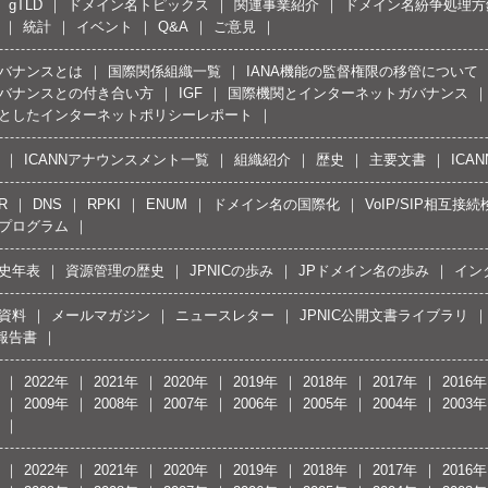
gTLD
ドメイン名トピックス
関連事業紹介
ドメイン名紛争処理方針
統計
イベント
Q&A
ご意見
バナンスとは
国際関係組織一覧
IANA機能の監督権限の移管について
バナンスとの付き合い方
IGF
国際機関とインターネットガバナンス
としたインターネットポリシーレポート
ICANNアナウンスメント一覧
組織紹介
歴史
主要文書
ICA
R
DNS
RPKI
ENUM
ドメイン名の国際化
VoIP/SIP相互
プログラム
史年表
資源管理の歴史
JPNICの歩み
JPドメイン名の歩み
イン
資料
メールマガジン
ニュースレター
JPNIC公開文書ライブラリ
報告書
2022年
2021年
2020年
2019年
2018年
2017年
2016年
2009年
2008年
2007年
2006年
2005年
2004年
2003年
2022年
2021年
2020年
2019年
2018年
2017年
2016年