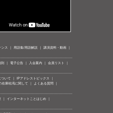
ナンス
用語集/用語解説
講演資料・動画
細則
電子公告
入会案内
会員リスト
について
IPアドレストピックス
スの在庫枯渇に関して
よくある質問
座
インターネットことはじめ