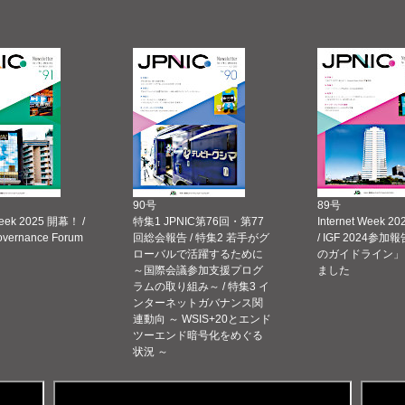
90号
89号
Week 2025 開幕！ /
特集1 JPNIC第76回・第77
Internet Week
Governance Forum
回総会報告 / 特集2 若手がグ
/ IGF 2024参加報
ローバルで活躍するために
のガイドライン」
～国際会議参加支援プログ
ました
ラムの取り組み～ / 特集3 イ
ンターネットガバナンス関
連動向 ～ WSIS+20とエンド
ツーエンド暗号化をめぐる
状況 ～