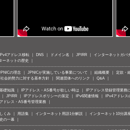
IPv4アドレス移転
DNS
ドメイン名
JPIRR
インターネットガバ
ターネットの歴史
JPNICの理念
JPNICが実施している事業について
組織概要
定款・
反社会的勢力に対する基本方針
関連団体へのリンク
Q&A
の基礎知識
IPアドレス・AS番号が欲しい時は
IPアドレス登録管理業務
JPIRR
IPアドレスポリシーの策定
IPv6関連情報
IPv4アドレ
Pアドレス・AS番号管理業務
しくみ
用語集
インターネット用語1分解説
インターネット10分講
史の一幕