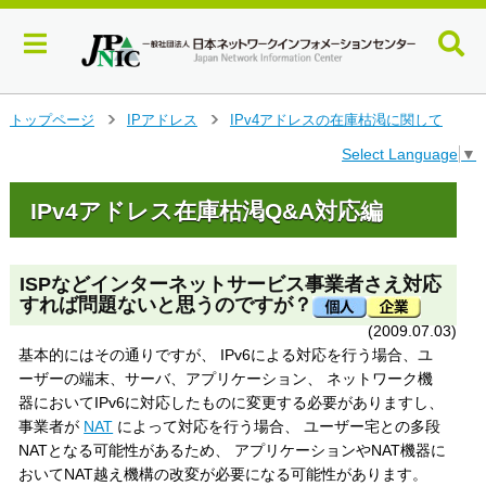
メ
トップページ
IPアドレス
IPv4アドレスの在庫枯渇に関して
>
>
イ
Select Language
▼
ン
コ
ン
IPv4アドレス在庫枯渇Q&A対応編
テ
ン
ツ
ISPなどインターネットサービス事業者さえ対応
へ
すれば問題ないと思うのですが？
ジ
(2009.07.03)
ャ
基本的にはその通りですが、 IPv6による対応を行う場合、ユ
ン
プ
ーザーの端末、サーバ、アプリケーション、 ネットワーク機
す
器においてIPv6に対応したものに変更する必要がありますし、
る
事業者が
NAT
によって対応を行う場合、 ユーザー宅との多段
NATとなる可能性があるため、 アプリケーションやNAT機器に
おいてNAT越え機構の改変が必要になる可能性があります。