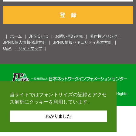
登 録
ホーム
JPNICとは
お問い合わせ先
著作権／リンク
JPNIC個人情報保護方針
JPNIC情報セキュリティ基本方針
Q&A
サイトマップ
Copyright© 1996-2026 Japan Network Information Center. All Rights
当サイトではフォントサイズの記録とアクセ
Reserved.
ス解析にクッキーを利用しています。
わかりました