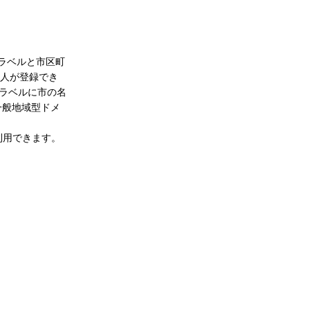
県ラベルと市区町
個人が登録でき
府県ラベルに市の名
の一般地域型ドメ
利用できます。