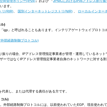
空間管理ポリシー(IPv4)
』および 『
JPNICにおけるIPv6アドレス割り
しています。
(RIR)
、
国別インターネットレジストリ(NIR)
、
ローカルインター
ル)
「igp」と呼ばれることもあります。インテリアゲートウェイプロトコル
(外部経路制御プロトコル)
り振りの場合、IPアドレス管理指定事業者が管理・運用しているネット
ーザーではなくIPアドレス管理指定事業者自身のネットワークに対する
織を代表し、または代理する責任がある方です。
コル)
。外部経路制御プロトコルには、以前使われていたEGP、現在使われて