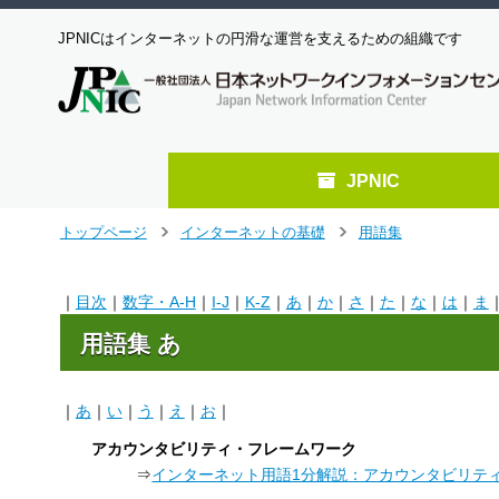
JPNICはインターネットの円滑な運営を支えるための組織です
JPNIC
メ
トップページ
インターネットの基礎
用語集
＞
＞
イ
ン
コ
｜
目次
｜
数字・A-H
｜
I-J
｜
K-Z
｜
あ
｜
か
｜
さ
｜
た
｜
な
｜
は
｜
ま
ン
用語集 あ
テ
ン
ツ
へ
｜
あ
｜
い
｜
う
｜
え
｜
お
｜
ジ
アカウンタビリティ・フレームワーク
ャ
⇒
インターネット用語1分解説：アカウンタビリテ
ン
プ