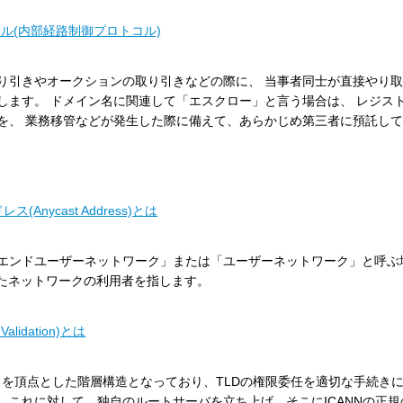
ル(内部経路制御プロトコル)
り引きやオークションの取り引きなどの際に、 当事者同士が直接やり取
します。 ドメイン名に関連して「エスクロー」と言う場合は、 レジス
を、 業務移管などが発生した際に備えて、あらかじめ第三者に預託し
ycast Address)とは
エンドユーザーネットワーク」または「ユーザーネットワーク」と呼ぶ場
れたネットワークの利用者を指します。
lidation)とは
ルートを頂点とした階層構造となっており、TLDの権限委任を適切な手続き
。これに対して、独自のルートサーバを立ち上げ、そこにICANNの正