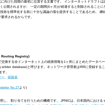
C化に向けた段階の最初に位置する文書です。 インターネットドラフトは
く公開されますが、 一定の期間(6ヶ月)が経過すると削除されることに
規技術を標準化する前に十分な議論の場を提供することであるため、 継
とが要求されるからです。
ting Registry)
)を用いてルータ間で交換する全インターネット上の経路情報を1ヶ所にまとめたデータ
g arbiter database)と呼びます。ネットワーク管理者はIRRに登録す
ます。
ター
、
経路表
letter No.27
より)
理し、 割り当てを行うための機構です。 JPNICは、日本国内における