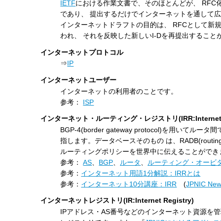
IETF
における作業文書で、そのほとんどが、 RF
であり、 提出するだけでインターネットを通して広
インターネットドラフトの目的は、 RFCとして新
われ、 それを反映した新しいI-Dを再提出するこ
インターネットプロトコル
⇒
IP
インターネットユーザー
インターネットの利用者のことです。
参考：
ISP
インターネット・ルーティング・レジストリ(IRR:Internet Rou
BGP-4(border gateway protocol
指します。データベースそのもの は、RADB(routin
ルーティングポリシーを世界中に伝えることができ
参考：
AS
、
BGP
、
ルータ
、
ルーティング・オービ
参考：
インターネット用語1分解説：IRRとは
参考：
インターネット10分講座：IRR
(
JPNIC News
インターネットレジストリ(IR:Internet Registry)
IPアドレス・AS番号などのインターネット資源を管