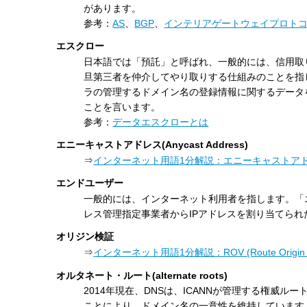
があります。
参考：
AS
、
BGP
、
インテリアゲートウェイプロトコ
エスクロー
日本語では「預託」と呼ばれ、一般的には、信用取
旦第三者を仲介してやり取りする仕組みのことを指
ラの管理するドメイン名の登録情報に関するデータ
ことを言います。
参考：
データエスクローとは
エニーキャストアドレス(Anycast Address)
⇒
インターネット用語1分解説：エニーキャストアドレス(An
エンドユーザー
一般的には、インターネット利用者を指します。「
レス管理指定事業者からIPアドレスを割り当てら
オリジン検証
⇒
インターネット用語1分解説：ROV (Route Origin Va
オルタネート・ルート(alternate roots)
2014年現在、DNSは、ICANNが管理する権威
ことにより、ドメイン名の一意性を維持しています