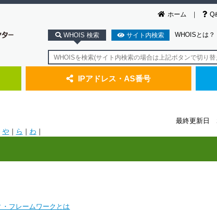
ホーム
Q
WHOISとは？
WHOIS 検索
サイト内検索
IPアドレス・AS番号
最終更新日 2
｜
や
｜
ら
｜
わ
｜
ィ・フレームワークとは