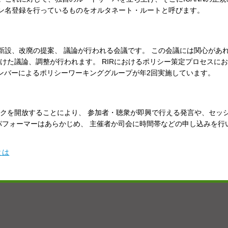
イン名登録を行っているものをオルタネート・ルートと呼びます。
)の新設、改廃の提案、 議論が行われる会議です。 この会議には関心があ
けた議論、調整が行われます。 RIRにおけるポリシー策定プロセスに
アメンバーによるポリシーワーキンググループが年2回実施しています。
イクを開放することにより、 参加者・聴衆が即興で行える発言や、セッ
パフォーマーはあらかじめ、 主催者か司会に時間帯などの申し込みを行
とは