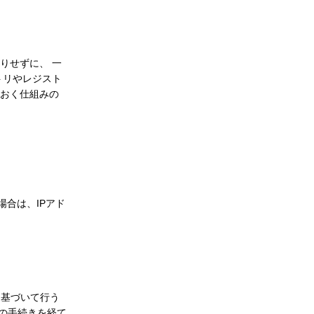
りせずに、 一
トリやレジスト
ておく仕組みの
合は、IPアド
に基づいて行う
規の手続きを経て