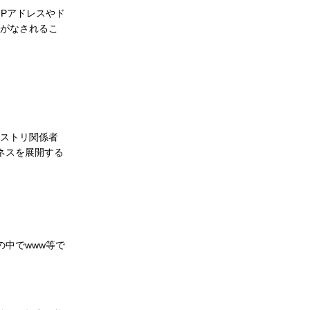
IPアドレスやド
定がなされるこ
ジストリ関係者
ネスを展開する
の中でwww等で