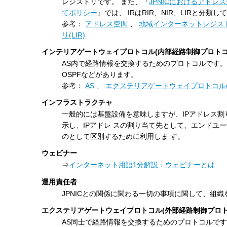
レジストリです。 また、『
JPNICにおけるアドレス
てポリシー
』では、 IRはRIR、NIR、LIRと分類
参考：
アドレス空間
、
地域インターネットレジストリ
リ(LIR)
インテリアゲートウェイプロトコル(内部経路制御プロトコ
AS内で経路情報を交換するためのプロトコルです。
OSPFなどがあります。
参考：
AS
、
エクステリアゲートウェイプロトコル
インフラストラクチャ
一般的には基盤設備を意味しますが、IPアドレス割
示し、IPアドレ スの割り当て先として、エンドユ
のとして区別するために利用しま す。
ウェビナー
⇒
インターネット用語1分解説：ウェビナーとは
運用責任者
JPNICとの関係に関わる一切の事項に関して、組
エクステリアゲートウェイプロトコル(外部経路制御プロト
AS同士で経路情報を交換するためのプロトコルです