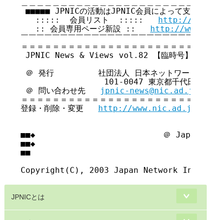
＿＿＿＿＿＿＿＿＿＿＿＿＿＿＿＿＿＿＿＿＿＿＿＿＿＿
 ■■■■■ JPNICの活動はJPNIC会員によって支えられて
   :::::  会員リスト  :::::   
http://www.n
   :: 会員専用ページ新設 ::   
http://www.nic
￣￣￣￣￣￣￣￣￣￣￣￣￣￣￣￣￣￣￣￣￣￣￣￣￣￣
＝＝＝＝＝＝＝＝＝＝＝＝＝＝＝＝＝＝＝＝＝＝＝＝＝＝
 JPNIC News & Views vol.82 【臨時号】 

 ＠ 発行         社団法人 日本ネットワークイン
                 101-0047 東京都千代田区内
 ＠ 問い合わせ先   
jpnic-news@nic.ad.jp
＝＝＝＝＝＝＝＝＝＝＝＝＝＝＝＝＝＝＝＝＝＝＝＝＝＝
登録・削除・変更   
http://www.nic.ad.jp/ja/
■■◆                          ＠ Japan Net
■■◆                                     
■■

JPNICとは