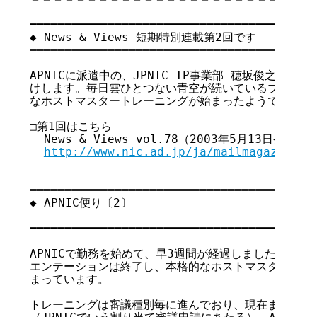
━━━━━━━━━━━━━━━━━━━━━━━━━━━━━━━━━━━

◆ News & Views 短期特別連載第2回です

━━━━━━━━━━━━━━━━━━━━━━━━━━━━━━━━━━━

APNICに派遣中の、JPNIC IP事業部 穂坂俊之からの「
けします。毎日雲ひとつない青空が続いているブリスベン
なホストマスタートレーニングが始まったようです。

□第1回はこちら

  News & Views vol.78（2003年5月13日発行）

http://www.nic.ad.jp/ja/mailmagazine/b
━━━━━━━━━━━━━━━━━━━━━━━━━━━━━━━━━━━

◆ APNIC便り〔2〕

                                      
━━━━━━━━━━━━━━━━━━━━━━━━━━━━━━━━━━━

APNICで勤務を始めて、早3週間が経過しました。これ
エンテーションは終了し、本格的なホストマスターとして
まっています。

トレーニングは審議種別毎に進んでおり、現在までにセカ