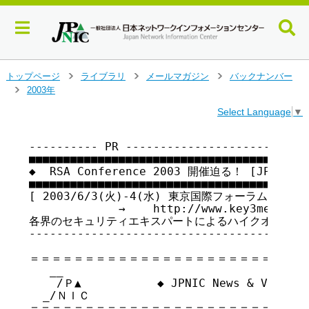
メ
トップページ
ライブラリ
メールマガジン
バックナンバー
>
>
>
イ
2003年
>
ン
Select Language
▼
コ
ン
テ
---------- PR ---------------------------
■■■■■■■■■■■■■■■■■■■■■■■■■■■■■■■■■■■

ン
◆  RSA Conference 2003 開催迫る！ [JPNI
ツ
■■■■■■■■■■■■■■■■■■■■■■■■■■■■■■■■■■■

へ
[ 2003/6/3(火)-4(水) 東京国際フォーラム]    
ジ
             →    http://www.key3media.co
ャ
各界のセキュリティエキスパートによるハイクオリティなCon
ン
-----------------------------------------
プ
す
＝＝＝＝＝＝＝＝＝＝＝＝＝＝＝＝＝＝＝＝＝＝＝＝＝＝
る
   __

    /Ｐ▲           ◆ JPNIC News & Views
  _/ＮＩＣ

＝＝＝＝＝＝＝＝＝＝＝＝＝＝＝＝＝＝＝＝＝＝＝＝＝＝