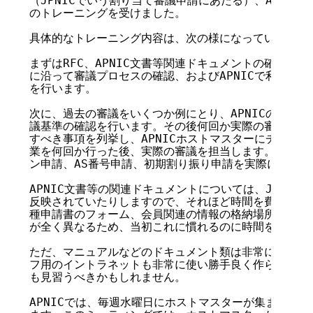
（JPNICでいう割り当て審議申請にあたる）、AS番号
のトレーニングを受けました。

具体的なトレーニング内容は、次の様になっています。

まずはRFC、APNIC文書等関連ドキュメントの確認を行
に沿って審議プロセスの確認、およびAPNICで利用する
を行います。

次に、過去の審議をいくつか例にとり、APNICのホスト
議基準の確認を行います。その後何回か実際の審議申請に
すべき事項を列挙し、APNICホストマスターにチェック
業を何回か行った後、実際の審議を担当します。現在では
ン申請、AS番号申請、初期割り振り申請を実際に審議し
APNIC文書等の関連ドキュメントについては、JPNIC
反映されていたりしますので、それほど時間を費やすこと
種申請書のフォーム、会員関連の情報の格納場所、審議時
が全く異なるため、当初これに慣れるのに時間を要しまし
ただ、マニュアルなどのドキュメント類は非常によく整備
フ用のイントラネットも非常に使い勝手良く作られています
も見習うべきかもしれません。

APNICでは、毎週水曜日にホストマスターが集まってミ