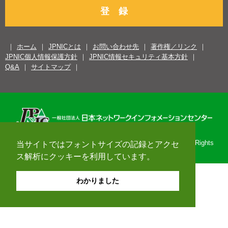
登 録
ホーム
JPNICとは
お問い合わせ先
著作権／リンク
JPNIC個人情報保護方針
JPNIC情報セキュリティ基本方針
Q&A
サイトマップ
Copyright© 1996-2026 Japan Network Information Center. All Rights
当サイトではフォントサイズの記録とアクセ
Reserved.
ス解析にクッキーを利用しています。
わかりました