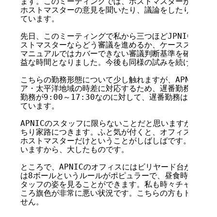
ます。このミーティングでは、ホストマスターが判断に迷
ホストマスターの意見を聞いたり、議論をしたりして重要
ています。

先日、このミーティングで私から三つほどJPNICの審議例
ストマスターならどう審議を進めるか、ケーススタディを
マニュアルではカバーできない審議判断基準を確認するこ
益な時間となりました。今後も同様の試みを続けていくつ
こちらの勤務形態について少し触れますが、APNICのホ
ア・太平洋地域の時差に対応するため、遅番勤務という形
勤務が9:00～17:30なのに対して、遅番勤務は10:30
ています。

APNICのスタッフに限らないことだと思いますが、こち
ちり家路につきます。ふと気が付くと、オフィスに残って
ホストマスターだけということがしばしばです。それで仕
いますから、大したものです。

ところで、APNICのオフィスにはビリヤード台がありま
は8ボールというルールがポピュラーで、昼食時には8ボー
タッフの姿を見ることができます。私も時々チャレンジす
ころ旗色が非常に悪い状況です。こちらの方もトレーニン
せん。
