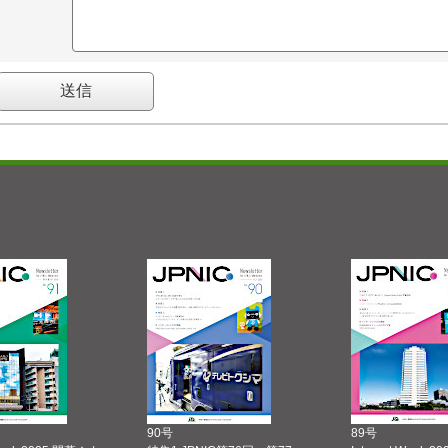
90号
89号