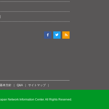
ィ基本方針
Q&A
サイトマップ
pan Network Information Center. All Rights Reserved.