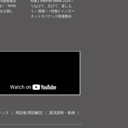
 2024開催報告
特集1 Internet Week 2024～
告 / 「RPKI
つなげて、広げて、楽しも
を公開し
う～ 開幕！ / 特集2 インター
ネットガバナンス関連動向
ナンス
用語集/用語解説
講演資料・動画