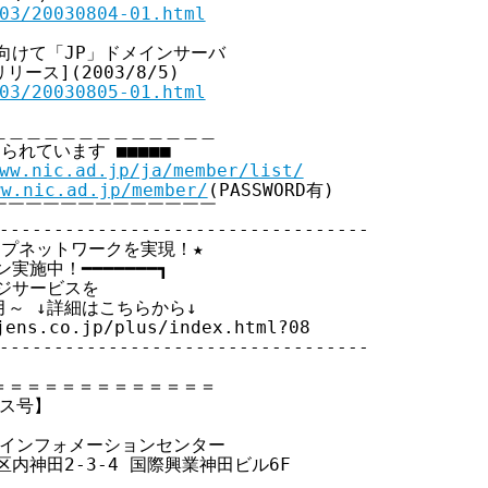
03/20030804-01.html
向けて「JP」ドメインサーバ

ス](2003/8/5)

03/20030805-01.html
＿＿＿＿＿＿＿＿＿＿＿＿

られています ■■■■■

ww.nic.ad.jp/ja/member/list/
ww.nic.ad.jp/member/
(PASSWORD有)

￣￣￣￣￣￣￣￣￣￣￣￣

----------------------------------

プネットワークを実現！★

施中！━━━━━━━┓

ジサービスを

～ ↓詳細はこちらから↓

ens.co.jp/plus/index.html?08

----------------------------------

＝＝＝＝＝＝＝＝＝＝＝＝

クス号】 

クインフォメーションセンター

代田区内神田2-3-4 国際興業神田ビル6F 

p