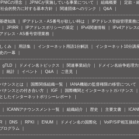
JPNICの理念
JPNICが実施している事業について
組織概要
定款・
反社会的勢力に対する基本方針
関連団体へのリンク
Q&A
の基礎知識
IPアドレス・AS番号が欲しい時は
IPアドレス登録管理業務
JPIRR
IPアドレスポリシーの策定
IPv6関連情報
IPv4アドレ
Pアドレス・AS番号管理業務
しくみ
用語集
インターネット用語1分解説
インターネット10分講
史の一幕
gTLD
ドメイン名トピックス
関連事業紹介
ドメイン名紛争処理方針
統計
イベント
Q&A
ご意見
バナンスとは
国際関係組織一覧
IANA機能の監督権限の移管について
バナンスとの付き合い方
IGF
国際機関とインターネットガバナンス
としたインターネットポリシーレポート
ICANNアナウンスメント一覧
組織紹介
歴史
主要文書
ICA
R
DNS
RPKI
ENUM
ドメイン名の国際化
VoIP/SIP相互
プログラム