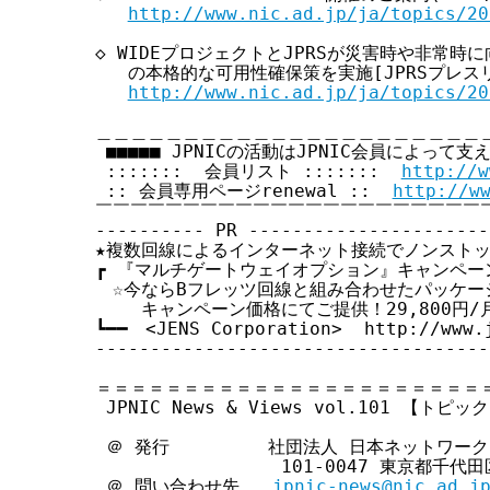
http://www.nic.ad.jp/ja/topics/20
す
る
◇ WIDEプロジェクトとJPRSが災害時や非常時に
   の本格的な可用性確保策を実施[JPRSプレスリリー
http://www.nic.ad.jp/ja/topics/20
＿＿＿＿＿＿＿＿＿＿＿＿＿＿＿＿＿＿＿＿＿＿＿
 ■■■■■ JPNICの活動はJPNIC会員によって支え
 :::::::  会員リスト :::::::  
http://w
 :: 会員専用ページrenewal ::  
http://w
￣￣￣￣￣￣￣￣￣￣￣￣￣￣￣￣￣￣￣￣￣￣￣
---------- PR ----------------------
★複数回線によるインターネット接続でノンストッ
┏ 『マルチゲートウェイオプション』キャンペーン実
　☆今ならBフレッツ回線と組み合わせたパッケー
　　 キャンペーン価格にてご提供！29,800円/月
┗━━　<JENS Corporation>  http://www.j
------------------------------------
＝＝＝＝＝＝＝＝＝＝＝＝＝＝＝＝＝＝＝＝＝＝＝
 JPNIC News & Views vol.101 【トピッ
 ＠ 発行         社団法人 日本ネットワー
                 101-0047 東京都千
 ＠ 問い合わせ先   
jpnic-news@nic.ad.j