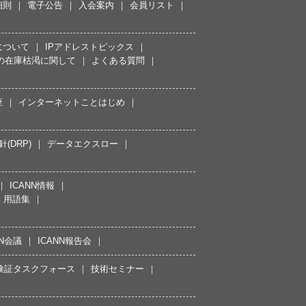
細則
電子公告
入会案内
会員リスト
について
IPアドレストピックス
スの在庫枯渇に関して
よくある質問
座
インターネットことはじめ
(DRP)
データエクスロー
ICANN情報
用語集
NN会議
ICANN報告会
接続検証タスクフォース
技術セミナー