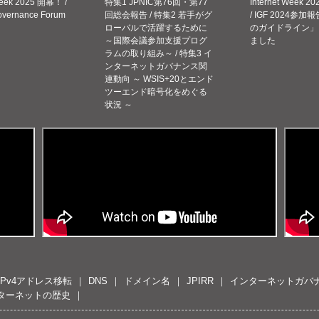
Week 2025 開幕！ /
特集1 JPNIC第76回・第77
Internet Week
Governance Forum
回総会報告 / 特集2 若手がグ
/ IGF 2024参加報
ローバルで活躍するために
のガイドライン」
～国際会議参加支援プログ
ました
ラムの取り組み～ / 特集3 イ
ンターネットガバナンス関
連動向 ～ WSIS+20とエンド
ツーエンド暗号化をめぐる
状況 ～
IPv4アドレス移転
DNS
ドメイン名
JPIRR
インターネットガバ
ターネットの歴史