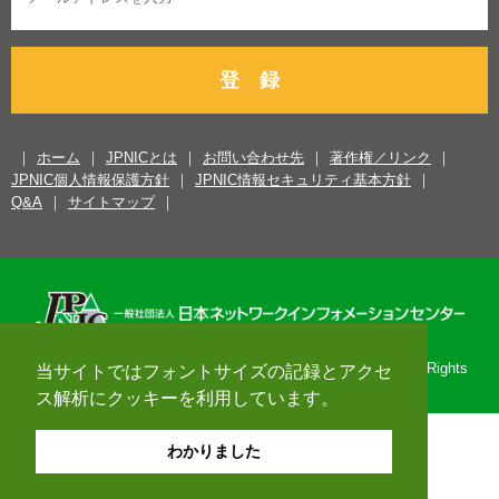
登 録
ホーム
JPNICとは
お問い合わせ先
著作権／リンク
JPNIC個人情報保護方針
JPNIC情報セキュリティ基本方針
Q&A
サイトマップ
Copyright© 1996-2026 Japan Network Information Center. All Rights
当サイトではフォントサイズの記録とアクセ
Reserved.
ス解析にクッキーを利用しています。
わかりました