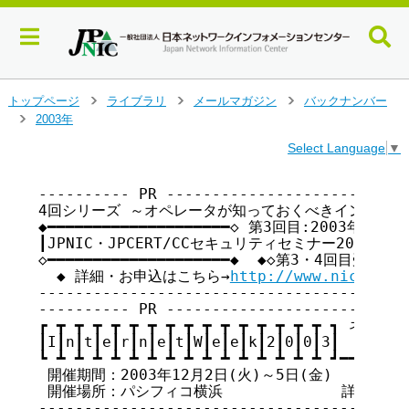
メ
トップページ
ライブラリ
メールマガジン
バックナンバー
>
>
>
イ
2003年
>
ン
Select Language
▼
コ
ン
テ
---------- PR ---------------------------
4回シリーズ ～オペレータが知っておくべきインシデン
ン
◆━━━━━━━━━━━━━━━━━━━━◇ 第3回目:2003年11月5
ツ
┃JPNIC・JPCERT/CCセキュリティセミナー2003┃
へ
◇━━━━━━━━━━━━━━━━━━━━◆  ◆◇第3・4回目受付中◆◇
ジ
  ◆ 詳細・お申込はこちら→
http://www.nic.ad.j
ャ
-----------------------------------------
ン
---------- PR ---------------------------
プ
┏ ┳ ┳ ┳ ┳ ┳ ┳ ┳ ┳ ┳ ┳ ┳ ┳ ┳ ┳ ┳ ┓ ネットワ
す
┃I┃n┃t┃e┃r┃n┃e┃t┃W┃e┃e┃k┃2┃0┃0┃3┃     
る
┗ ┻ ┻ ┻ ┻ ┻ ┻ ┻ ┻ ┻ ┻ ┻ ┻ ┻ ┻ ┻ ┛━━━━━━━━
 開催期間：2003年12月2日(火)～5日(金)        
 開催場所：パシフィコ横浜             詳細 -->
-----------------------------------------