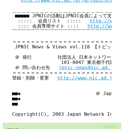
http://www.nic.ad.jp/ja/topics/2003/2
＿＿＿＿＿＿＿＿＿＿＿＿＿＿＿＿＿＿＿＿＿＿＿＿＿＿
 ■■■■■ JPNICの活動はJPNIC会員によって支えられて
  :::::  会員リスト  :::::   
http://www.ni
  :::: 会員専用サイト ::::   
http://www.nic
￣￣￣￣￣￣￣￣￣￣￣￣￣￣￣￣￣￣￣￣￣￣￣￣￣￣
＝＝＝＝＝＝＝＝＝＝＝＝＝＝＝＝＝＝＝＝＝＝＝＝＝＝
 JPNIC News & Views vol.118 【トピックス号】
 ＠ 発行         社団法人 日本ネットワークイン
                 101-0047 東京都千代田区内
 ＠ 問い合わせ先   
jpnic-news@nic.ad.jp
＝＝＝＝＝＝＝＝＝＝＝＝＝＝＝＝＝＝＝＝＝＝＝＝＝＝
登録・削除・変更   
http://www.nic.ad.jp/ja/
■■◆                          ＠ Japan Net
■■◆                                     
■■
