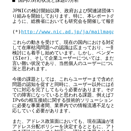
■ 国内の対応状況と課題の分析

JPNICの検討開始以降、政府および関連諸団体でも在庫
り組みを開始しております。特に、本レポートの[第11回
ように、総務省においても研究会を開催して報告書を公開
(*)
http://www.nic.ad.jp/ja/mailmagazine/
これらの動きを受けて、現在の国内における対応状況とし
して在庫枯渇問題への認識は広まっており、一部の事業者
検討にも着手し始めています。しかし、ベンダーやシステ
(SIer)、そして企業ユーザーについては、まだ問題を
言い難い状況であり、当然個人のユーザーについては、さ
況と思われます。

今後の課題としては、これらユーザーまで含めた各ステー
問題の認知を促すと同時に、ユーザー以外には在庫枯渇時期
でに対応を完了してもらう必要があります。そのためには
ての障害になっていると思われる課題、例えばアクセス網のI
IPv6の相互接続に関する技術的ソリューション、またそ
に必要な事業者間、業界内での情報流通不足などを全て洗
応していく必要があります。

また、アドレス政策面においても、現在議論が進められて
アドレス分配ポリシーを決定するとともに、アドレス移転