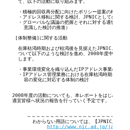
  て、以下の活動に取り組みます。

  ・積極的回収再分配に向けたポリシー提案の検討と実施
  ・アドレス移転に関する検討、JPNICとしての姿勢の
  ・グローバルな議論の把握とそれに対する適切な対応
    意識した検討の推進）

 [体制整備]に関する活動

  在庫枯渇時期および枯渇後を見据えたJPNIC、特にI
  ついて以下のような検討を進め、2008年度中での整
  します。

  ・事業環境変化を織り込んだIPアドレス事業の中期的
  ・IPアドレス管理業務における在庫枯渇時期に想定さ
    容の変化に対応する体制の検討

2008年度の活動についても、本レポートをはじめさまざ
適宜皆様へ状況の報告を行っていく予定です。

     ～～～～～～～～～～～～～～～～～～～～～～
       わからない用語については、【JPNIC用語集
http://www.nic.ad.jp/ja/tech