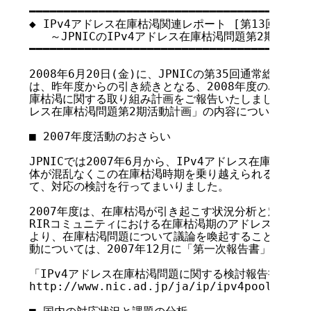
━━━━━━━━━━━━━━━━━━━━━━━━━━━━━━━━━━━

◆ IPv4アドレス在庫枯渇関連レポート [第13回]

   ～JPNICのIPv4アドレス在庫枯渇問題第2期活動計
━━━━━━━━━━━━━━━━━━━━━━━━━━━━━━━━━━━

2008年6月20日(金)に、JPNICの第35回通常総会が
は、昨年度からの引き続きとなる、2008年度のJPNICと
庫枯渇に関する取り組み計画をご報告いたしました。今回は
レス在庫枯渇問題第2期活動計画」の内容についてご紹介
■ 2007年度活動のおさらい

JPNICでは2007年6月から、IPv4アドレス在庫枯渇
体が混乱なくこの在庫枯渇時期を乗り越えられるようにす
て、対応の検討を行ってまいりました。

2007年度は、在庫枯渇が引き起こす状況分析と対応策の
RIRコミュニティにおける在庫枯渇期のアドレスポリシ
より、在庫枯渇問題について議論を喚起することができまし
動については、2007年12月に「第一次報告書」という
「IPv4アドレス在庫枯渇問題に関する検討報告書(第一次)
http://www.nic.ad.jp/ja/ip/ipv4pool/ipv4e