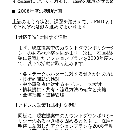
する議論についても対応し、議論を進展させる必要があり
■ 2008年度の活動計画

上記のような状況、課題を踏まえて、JPNICとしては下
でそれぞれ活動を進めてまいります。

 [対応促進]に関する活動

  まず、現在提案中のカウントダウンポリシーの成立を
  シーのあるべき姿を固めます。次に、在庫枯渇時点ま
  確に意識したアクションプランを2008年度末までに
  て、以下の活動に取り組みます。

  ・各ステークホルダーに対する働きかけの方法論検討
  ・技術的課題の検討

  ・中小事業者に対するモデルケース検討

  ・情報提供・共有・流通方法の確立と実施

  ・全体把握・進捗管理

 [アドレス政策]に関する活動

  同様に、現在提案中のカウントダウンポリシーの成立
  リシーのあるべき姿を固めるとともに、在庫枯渇時点
  明確に意識したアクションプランを2008年度末まで