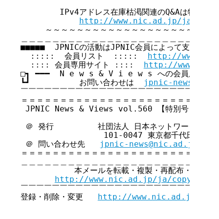
        IPv4アドレス在庫枯渇関連のQ&Aは特集ペ
http://www.nic.ad.jp/ja/ip/i
     ～～～～～～～～～～～～～～～～～～～～～～
＿＿＿＿＿＿＿＿＿＿＿＿＿＿＿＿＿＿＿＿＿＿＿＿＿＿
■■■■■  JPNICの活動はJPNIC会員によって支えられてい
  :::::  会員リスト  :::::  
http://www.nic
  :::: 会員専用サイト ::::  
http://www.nic.
□┓ ━━━  N e w s & V i e w s への会員広告無
┗┛          お問い合わせは  
jpnic-news@nic.
￣￣￣￣￣￣￣￣￣￣￣￣￣￣￣￣￣￣￣￣￣￣￣￣￣￣
＝＝＝＝＝＝＝＝＝＝＝＝＝＝＝＝＝＝＝＝＝＝＝＝＝＝
 JPNIC News & Views vol.560 【特別号】

 ＠ 発行         社団法人 日本ネットワークイン
                 101-0047 東京都千代田区内
 ＠ 問い合わせ先   
jpnic-news@nic.ad.jp
＝＝＝＝＝＝＝＝＝＝＝＝＝＝＝＝＝＝＝＝＝＝＝＝＝＝
＿＿＿＿＿＿＿＿＿＿＿＿＿＿＿＿＿＿＿＿＿＿＿＿＿＿
           本メールを転載・複製・再配布・引用さ
http://www.nic.ad.jp/ja/copyright
￣￣￣￣￣￣￣￣￣￣￣￣￣￣￣￣￣￣￣￣￣￣￣￣￣￣
登録・削除・変更   
http://www.nic.ad.jp/ja/