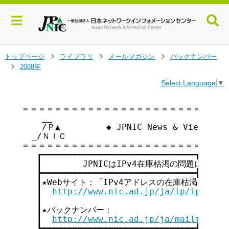
メ
トップページ
ライブラリ
メールマガジン
バックナンバー
>
>
>
イ
2008年
>
ン
Select Language
▼
コ
ン
テ
＝＝＝＝＝＝＝＝＝＝＝＝＝＝＝＝＝＝＝＝＝＝＝＝＝＝
    __

ン
    /Ｐ▲         ◆ JPNIC News & Views v
ツ
  _/ＮＩＣ

へ
＝＝＝＝＝＝＝＝＝＝＝＝＝＝＝＝＝＝＝＝＝＝＝＝＝＝
ジ
   ┏━━━━━━━━━━━━━━━━━━━━━━━━━━━━━━┓

ャ
   ┃        JPNICはIPv4在庫枯渇の問題に取り組ん
ン
   ┣━━━━━━━━━━━━━━━━━━━━━━━━━━━━━━┫

プ
   ┃★Webサイト：「IPv4アドレスの在庫枯渇に関して」  
す
   ┃  
http://www.nic.ad.jp/ja/ip/ipv4poo
る
   ┃                                     
   ┃★バックナンバー：                         
   ┃  
http://www.nic.ad.jp/ja/mailmagazi
   ┗━━━━━━━━━━━━━━━━━━━━━━━━━━━━━━┛
