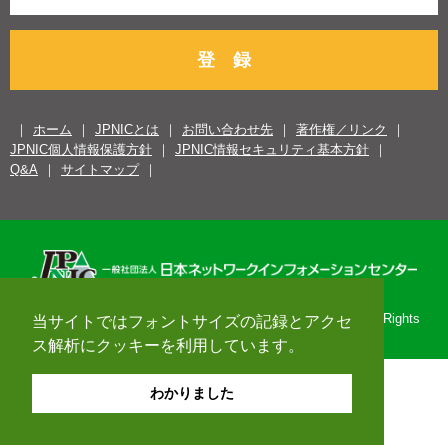
登 録
ホーム
JPNICとは
お問い合わせ先
著作権／リンク
JPNIC個人情報保護方針
JPNIC情報セキュリティ基本方針
Q&A
サイトマップ
Copyright© 1996-2026 Japan Network Information Center. All Rights
当サイトではフォントサイズの記録とアクセ
Reserved.
ス解析にクッキーを利用しています。
わかりました