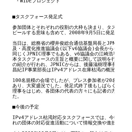
 ・WIDEプロジェクト

■タスクフォース発足式

参加団体とそれぞれの役割の大枠も決まり、タスクフォー
ピールする意味も含めて、2008年9月5日に発足式を開
当日は、総務省の櫻井俊総合通信基盤局長とJPNIC理事で
及・高度化推進協議会(以下v6協議会)会長からそれぞれ
同じくJPNIC理事でもある、v6協議会の江崎浩専務理
本タスクフォースの主旨と概要に関して説明を行いました
の紹介が行われ、JPNICからは、後藤滋樹理事長が組織
昌紀IP事業部長はIPv4アドレス在庫枯渇の概況説明を行
100名規模の会場でしたが、プレス参加者が20名以上、
あり、大変盛況でした。発足式終了後もしばらくの間、江
理事をはじめ、各団体の代表の方々にも記者の方からの質
た。

■今後の予定

IPv4アドレス枯渇対応タスクフォースでは、今後定期的
れの団体の対応促進活動について情報交換や進捗確認を行