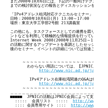
また2008年10月6日には、下記の一般向けテクニカル
までの検討状況などの報告とディスカッションを行う予定
「IPv4アドレス枯渇対応テクニカルセミナー」

日時：2008年10月6日(月) 13:00～17:00

場所：東京大学工学部2号館 213講義室

この他にも、タスクフォースとしての連携を図りながら、
ントなどを利用して積極的な情報提供を行っていく予定で
Internet Week 2008(2008年11月25日～11
の活動に関するアップデートを基調としたセッションを開
後のセミナー、イベントの詳細については別途ご案内させ
     ～～～～～～～～～～～～～～～～～～～～～～
       わからない用語については、【JPNIC用語集
http://www.nic.ad.jp/ja/tech
        IPv4アドレス在庫枯渇関連のQ&Aは特集ペ
http://www.nic.ad.jp/ja/ip/i
     ～～～～～～～～～～～～～～～～～～～～～～
＿＿＿＿＿＿＿＿＿＿＿＿＿＿＿＿＿＿＿＿＿＿＿＿＿＿
■■■■■  JPNICの活動はJPNIC会員によって支えられてい
  :::::  会員リスト  :::::  
http://www.nic
  :::: 会員専用サイト ::::  
http://www.nic.