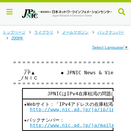
メ
トップページ
ライブラリ
メールマガジン
バックナンバー
>
>
>
イ
2008年
>
ン
Select Language
▼
コ
ン
テ
＝＝＝＝＝＝＝＝＝＝＝＝＝＝＝＝＝＝＝＝＝＝＝＝＝＝
    __

ン
    /Ｐ▲         ◆ JPNIC News & Views v
ツ
  _/ＮＩＣ

へ
＝＝＝＝＝＝＝＝＝＝＝＝＝＝＝＝＝＝＝＝＝＝＝＝＝＝
ジ
   ┏━━━━━━━━━━━━━━━━━━━━━━━━━━━━━━┓

ャ
   ┃        JPNICはIPv4在庫枯渇の問題に取り組ん
ン
   ┣━━━━━━━━━━━━━━━━━━━━━━━━━━━━━━┫

プ
   ┃★Webサイト：「IPv4アドレスの在庫枯渇に関して」  
す
   ┃  
http://www.nic.ad.jp/ja/ip/ipv4poo
る
   ┃                                     
   ┃★バックナンバー：                         
   ┃  
http://www.nic.ad.jp/ja/mailmagazi
   ┗━━━━━━━━━━━━━━━━━━━━━━━━━━━━━━┛
