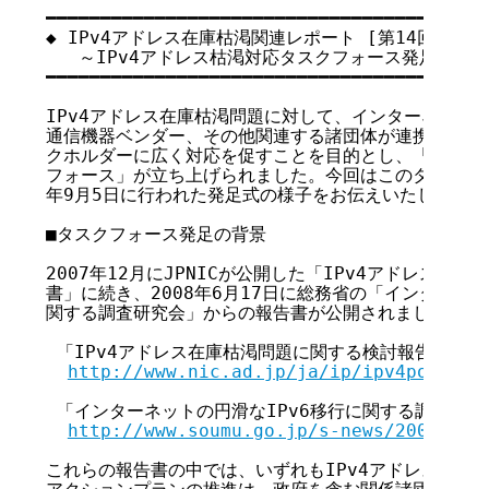
━━━━━━━━━━━━━━━━━━━━━━━━━━━━━━━━━━━

◆ IPv4アドレス在庫枯渇関連レポート [第14回]

   ～IPv4アドレス枯渇対応タスクフォース発足！！～

━━━━━━━━━━━━━━━━━━━━━━━━━━━━━━━━━━━

IPv4アドレス在庫枯渇問題に対して、インターネット/
通信機器ベンダー、その他関連する諸団体が連携し、イン
クホルダーに広く対応を促すことを目的とし、「IPv4ア
フォース」が立ち上げられました。今回はこのタスクフォー
年9月5日に行われた発足式の様子をお伝えいたします。

■タスクフォース発足の背景

2007年12月にJPNICが公開した「IPv4アドレス在庫
書」に続き、2008年6月17日に総務省の「インターネット
関する調査研究会」からの報告書が公開されました。

 「IPv4アドレス在庫枯渇問題に関する検討報告書」(pdf)
http://www.nic.ad.jp/ja/ip/ipv4pool/ip
 「インターネットの円滑なIPv6移行に関する調査研究会」報
http://www.soumu.go.jp/s-news/2008/pdf
これらの報告書の中では、いずれもIPv4アドレス在庫枯