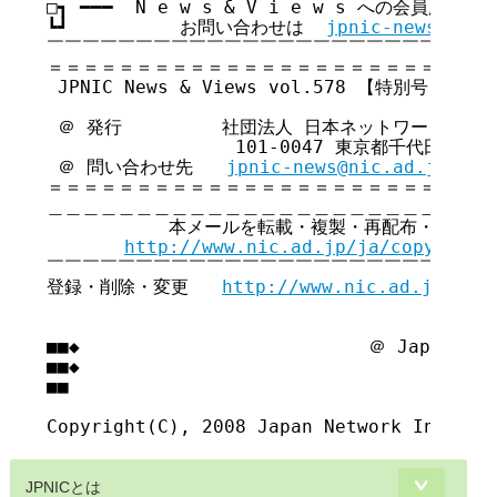
□┓ ━━━  N e w s & V i e w s への会員広告無
┗┛          お問い合わせは  
jpnic-news@nic.
￣￣￣￣￣￣￣￣￣￣￣￣￣￣￣￣￣￣￣￣￣￣￣￣￣￣
＝＝＝＝＝＝＝＝＝＝＝＝＝＝＝＝＝＝＝＝＝＝＝＝＝＝
 JPNIC News & Views vol.578 【特別号】

 ＠ 発行         社団法人 日本ネットワークイン
                 101-0047 東京都千代田区内
 ＠ 問い合わせ先   
jpnic-news@nic.ad.jp
＝＝＝＝＝＝＝＝＝＝＝＝＝＝＝＝＝＝＝＝＝＝＝＝＝＝
＿＿＿＿＿＿＿＿＿＿＿＿＿＿＿＿＿＿＿＿＿＿＿＿＿＿
           本メールを転載・複製・再配布・引用さ
http://www.nic.ad.jp/ja/copyright
￣￣￣￣￣￣￣￣￣￣￣￣￣￣￣￣￣￣￣￣￣￣￣￣￣￣
登録・削除・変更   
http://www.nic.ad.jp/ja/
■■◆                          ＠ Japan Net
■■◆                                     
■■

JPNICとは