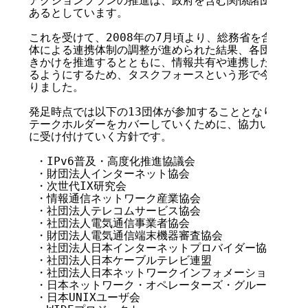
アクションプランの推進は、政府を含む関係諸団体が連携
あるとしています。

これを受けて、2008年の7月頃より、総務省を含むイン
体による連携体制の調整が進められた結果、各団体が構成
きかけを推進するとともに、情報共有や連携したアクショ
るようにするため、タスクフォースという形で今後活動を
りました。

発足時点では以下の13団体が参加することとなりました
テークホルダーをカバーしていくために、協力いただける
に受け付けていく方針です。

 ・IPv6普及・高度化推進協議会

 ・財団法人インターネット協会

 ・次世代IX研究会

 ・情報通信ネットワーク産業協会

 ・社団法人テレコムサービス協会

 ・社団法人電気通信事業者協会

 ・財団法人電気通信端末機器審査協会

 ・社団法人日本インターネットプロバイダー協会

 ・社団法人日本ケーブルテレビ連盟

 ・社団法人日本ネットワークインフォメーションセンタ
 ・日本ネットワーク・オペレーターズ・グループ

 ・日本UNIXユーザ会
