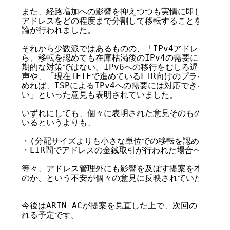
また、経路増加への影響を抑えつつも実情に即した移転方
アドレスをどの程度まで分割して移転することを認めるべ
論が行われました。

それから少数派ではあるものの、「IPv4アドレスの数に
ら、移転を認めても在庫枯渇後のIPv4の需要には暫定的
期的な対策ではない。IPv6への移行をむしろ遅らせる」
声や、「現在IETFで進めているLIR向けのプライベー
めれば、ISPによるIPv4への需要には対応できるため
い」といった意見も表明されていました。

いずれにしても、個々に表明された意見そのものが特筆す
いるというよりも、

・(分配サイズよりも小さな単位での移転を認めた場合の
・LIR間でアドレスの金銭取引が行われた場合への影響

等々、アドレス管理外にも影響を及ぼす提案を本当に認め
のか、という不安が個々の意見に反映されていたと考えて
今後はARIN ACが提案を見直した上で、次回のミーテ
れる予定です。
