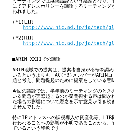
ミーティングでは継続議論という結論となり、その後10月に
にてアドレスポリシーを議論するミーティングがそれぞれ
われました。

(*1)LIR

http://www.nic.ad.jp/ja/tech/glos-ra.
(*2)RIR

http://www.nic.ad.jp/ja/tech/glos-ta.
■ARIN XXIIでの議論

ARIN地域での提案は、提案者自身が移転を認める必要性
いるというよりも、AC(*3)メンバーがARINコミュニ
題と考え、問題提起のために提案をしている意味合いが強
今回の議論では、半年前のミーティングのときのように、
いる問題が実際起こるのか疑問視する声は聞かれなかった
た場合の影響について懸念を示す意見が引き続き強く、コ
ませんでした。

特にIPアドレスへの課税導入や資産化等、LIR間でアド
行われることへの影響が不明であることから、それらへの
ているという印象です。
