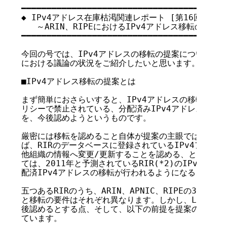
━━━━━━━━━━━━━━━━━━━━━━━━━━━━━━━━━━━

◆ IPv4アドレス在庫枯渇関連レポート [第16回]

   ～ARIN、RIPEにおけるIPv4アドレス移転の議論状
━━━━━━━━━━━━━━━━━━━━━━━━━━━━━━━━━━━

今回の号では、IPv4アドレスの移転の提案について、ARI
における議論の状況をご紹介したいと思います。

■IPv4アドレス移転の提案とは

まず簡単におさらいすると、IPv4アドレスの移転の提案
リシーで禁止されている、分配済みIPv4アドレスをLIR(
を、今後認めようというものです。

厳密には移転を認めること自体が提案の主眼ではなく、当
ば、RIRのデータベースに登録されているIPv4アドレ
他組織の情報へ変更/更新することを認める、とする内容
ては、2011年と予測されているRIR(*2)のIPv4アド
配済IPv4アドレスの移転が行われるようになることを前
五つあるRIRのうち、ARIN、APNIC、RIPEの3RIR
と移転の要件はそれぞれ異なります。しかし、LIR間のI
後認めるとする点、そして、以下の前提を提案の背景とし
ています。
