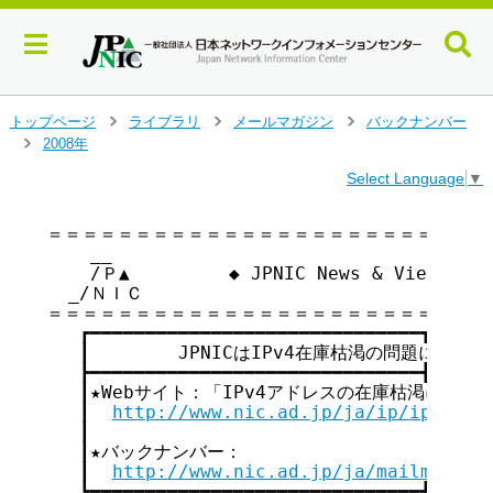
メ
トップページ
ライブラリ
メールマガジン
バックナンバー
>
>
>
イ
2008年
>
ン
Select Language
▼
コ
ン
テ
＝＝＝＝＝＝＝＝＝＝＝＝＝＝＝＝＝＝＝＝＝＝＝＝＝＝
    __

ン
    /Ｐ▲         ◆ JPNIC News & Views v
ツ
  _/ＮＩＣ

へ
＝＝＝＝＝＝＝＝＝＝＝＝＝＝＝＝＝＝＝＝＝＝＝＝＝＝
ジ
   ┏━━━━━━━━━━━━━━━━━━━━━━━━━━━━━━┓

ャ
   ┃        JPNICはIPv4在庫枯渇の問題に取り組ん
ン
   ┣━━━━━━━━━━━━━━━━━━━━━━━━━━━━━━┫

プ
   ┃★Webサイト：「IPv4アドレスの在庫枯渇に関して」  
す
   ┃  
http://www.nic.ad.jp/ja/ip/ipv4poo
る
   ┃                                     
   ┃★バックナンバー：                         
   ┃  
http://www.nic.ad.jp/ja/mailmagazi
   ┗━━━━━━━━━━━━━━━━━━━━━━━━━━━━━━┛
