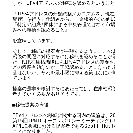
すが、IPv4アドレスの移転を認めるということは、

『IPv4アドレスの分配調整メカニズムを、現在の「需要
配管理を行う」仕組みから、「金銭的/その他LIR間で合
「特定の組織/団体による中央管理ではなく市場のメカニ
みへの転換を認めること』

を意味しています。

そして、移転の提案者が主張するように、このような変換
渇後の問題に対応するには移転を認めることが最も有効な
た、RIR在庫枯渇後にもIPv4アドレスの需要を満たす
どの程度有効なのか、実際認めることになった場合、移転
乱はないか、それを最小限に抑える策はなにか等、検討課
ています。

提案の是非を検討するにあたっては、在庫枯渇後のインタ
考えていく必要がありそうです。

■移転提案の今後

IPv4アドレスの移転に関する国内の議論は、2008年11
第15回JPNICオープンポリシーミーティング(JPOPM1
APNIC地域における提案者であるGeoff Huston氏
ことになりました。
