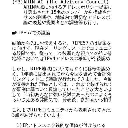
(*3)ARIN AC (The Advisory Council)

    ARIN地域におけるアドレスポリシー提案に関する諮
    り選出された15名のメンバーから構成されており
    サスの判断や、地域内で適切なアドレスポリシー検
    論の喚起や提案者との調整等も行う。

■RIPE57での議論

結論から先にお伝えすると、RIPE57では提案を支持す
に向けて、現在メーリングリスト上でコミュニティへの最
る段階です。従って、今後新たな視点での強い懸念が表明さ
地域においてはIPv4アドレスの移転が今後認められるこ
しかし、RIPE地域においてもすぐに移転を認める考えが
く、1年前に提出されてから今回を含めて合計3回のミー
リングリストにて議論が行われてきました。今回のミーテ
が支持された理由としては、これまであげられてきた主な
が事例に基づいて反論していったことが大きいようです。
して「当初あんなに強い反対にあったのによくぞここまで
らいさえある雰囲気で、発表後、参加者から拍手を受けて
これまでRIPEコミュニティから表明されてきた主な懸念
3点があげられています。

　1)IPアドレスに金銭的な価値が付けられる
