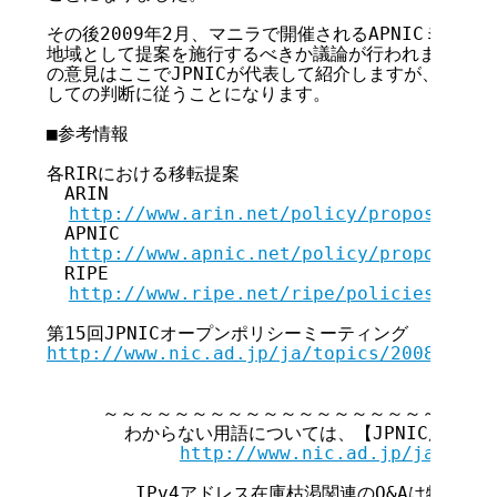
その後2009年2月、マニラで開催されるAPNICミーテ
地域として提案を施行するべきか議論が行われます。国内
の意見はここでJPNICが代表して紹介しますが、最終的
しての判断に従うことになります。

■参考情報

各RIRにおける移転提案

　ARIN

http://www.arin.net/policy/proposals/2
　APNIC

http://www.apnic.net/policy/proposals/
　RIPE

http://www.ripe.net/ripe/policies/prop
http://www.nic.ad.jp/ja/topics/2008/2008
     ～～～～～～～～～～～～～～～～～～～～～～
       わからない用語については、【JPNIC用語集
http://www.nic.ad.jp/ja/tech
        IPv4アドレス在庫枯渇関連のQ&Aは特集ペ