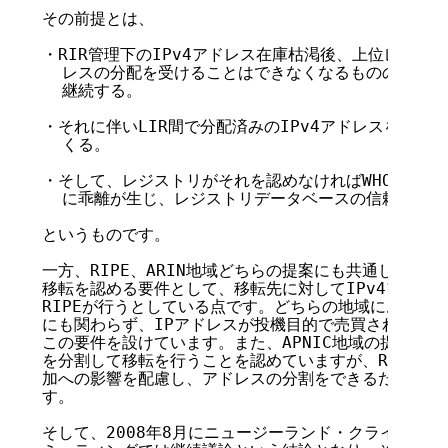
その前提とは、

・RIR管理下のIPv4アドレス在庫枯渇後、上位レジストリ
  レスの分配を受けることはできなくなるものの、IPv
  継続する。

・それに伴いLIR間で分配済みのIPv4アドレスを移転
  くる。

・そして、レジストリがそれを認めなければWHOIS上の
  に乖離が生じ、レジストリデータベースの信頼性低下
というものです。

一方、RIPE、ARIN地域どちらの提案にも共通し、APN
移転を認める要件として、移転先に対してIPv4アドレスの
RIPEが行うとしている点です。どちらの地域においても
にも関わらず、IPアドレスが投機目的で売買されること
この要件を設けています。また、APNIC地域の提案では、
を分割して移転を行うことを認めていますが、RIPE、AR
加への影響を配慮し、アドレスの分割をできるだけ抑える
す。

そして、2008年8月にニュージーランド・クライストチャ