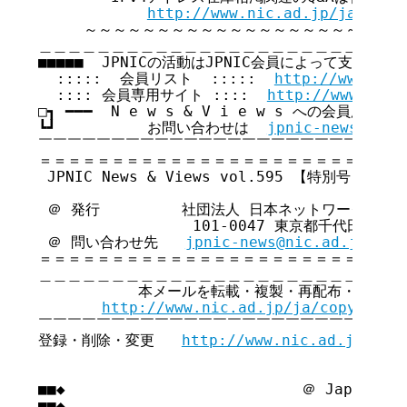
http://www.nic.ad.jp/ja/ip/i
     ～～～～～～～～～～～～～～～～～～～～～～
＿＿＿＿＿＿＿＿＿＿＿＿＿＿＿＿＿＿＿＿＿＿＿＿＿＿
■■■■■  JPNICの活動はJPNIC会員によって支えられてい
  :::::  会員リスト  :::::  
http://www.nic
  :::: 会員専用サイト ::::  
http://www.nic.
□┓ ━━━  N e w s & V i e w s への会員広告無
┗┛          お問い合わせは  
jpnic-news@nic.
￣￣￣￣￣￣￣￣￣￣￣￣￣￣￣￣￣￣￣￣￣￣￣￣￣￣
＝＝＝＝＝＝＝＝＝＝＝＝＝＝＝＝＝＝＝＝＝＝＝＝＝＝
 JPNIC News & Views vol.595 【特別号】

 ＠ 発行         社団法人 日本ネットワークイン
                 101-0047 東京都千代田区内
 ＠ 問い合わせ先   
jpnic-news@nic.ad.jp
＝＝＝＝＝＝＝＝＝＝＝＝＝＝＝＝＝＝＝＝＝＝＝＝＝＝
＿＿＿＿＿＿＿＿＿＿＿＿＿＿＿＿＿＿＿＿＿＿＿＿＿＿
           本メールを転載・複製・再配布・引用さ
http://www.nic.ad.jp/ja/copyright
￣￣￣￣￣￣￣￣￣￣￣￣￣￣￣￣￣￣￣￣￣￣￣￣￣￣
登録・削除・変更   
http://www.nic.ad.jp/ja/
■■◆                          ＠ Japan Net
■■◆                                     