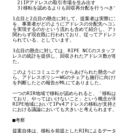
　2)IPアドレスの取引市場を生み出す

　3)移転を認めるよりも回収再分配を行うべきである

1点目と2点目の懸念に対して、提案者は実際にアドレス
を、事業者がどのようにアドレスの分配先へコンタクトを
を実現するのかという流れも含めて紹介し、アドレスの売
関わらず現在既に行われており、従ってアドレスに金銭的
られている、としています。

3点目の懸念に対しては、RIPE NCCのスタッフがこれま
レスの統計を提供し、回収されたアドレス数が微量である
た。

このようにコミュニティからあげられた懸念への対策を提
ら、アドレスポリシーWGのチェアも施行に向けた最終確
を判断したとの報告がMLにてありました。

一つのRIR地域で移転が認められると、「移転はアドレ
ており、やってはいけないこと」という概念が薄れていく
RIPE地域においてIPv4アドレスの移転が支持された影響は
における議論においても大きいと考えられます。

■考察

提案自体は、移転を前提としたRIRによるデータベース