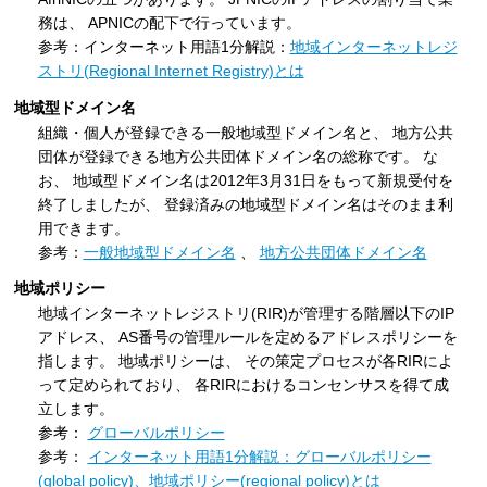
務は、 APNICの配下で行っています。
参考：インターネット用語1分解説：
地域インターネットレジ
ストリ(Regional Internet Registry)とは
地域型ドメイン名
組織・個人が登録できる一般地域型ドメイン名と、 地方公共
団体が登録できる地方公共団体ドメイン名の総称です。 な
お、 地域型ドメイン名は2012年3月31日をもって新規受付を
終了しましたが、 登録済みの地域型ドメイン名はそのまま利
用できます。
参考：
一般地域型ドメイン名
、
地方公共団体ドメイン名
地域ポリシー
地域インターネットレジストリ(RIR)が管理する階層以下のIP
アドレス、 AS番号の管理ルールを定めるアドレスポリシーを
指します。 地域ポリシーは、 その策定プロセスが各RIRによ
って定められており、 各RIRにおけるコンセンサスを得て成
立します。
参考：
グローバルポリシー
参考：
インターネット用語1分解説：グローバルポリシー
(global policy)、地域ポリシー(regional policy)とは