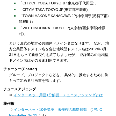
「CITY.CHIYODA.TOKYO.JP(東京都千代田区)」
「CITY.MITAKA.TOKYO.JP(東京都三鷹市)」
「TOWN.HAKONE.KANAGAWA.JP(神奈川県(足柄下郡)
箱根町)」
「VILL.HINOHARA.TOKYO.JP(東京都(西多摩郡)檜原
村)」
という形式の地方公共団体ドメイン名になります。 なお、 地
方公共団体ドメイン名を含む地域型ドメイン名は2012年3月
31日をもって新規受付を終了しましたが、 登録済みの地域型
ドメイン名はそのまま利用できます。
チャーター(Charter)
グループ、プロジェクトなどを、 具体的に推進するために前
もって定める計画書を指します。
チュニスアジェンダ
⇒
インターネット用語1分解説：チュニスアジェンダとは
著作権
⇒
インターネット10分講座：著作権の基礎知識
(
JPNIC
Newsletter No.39
より)