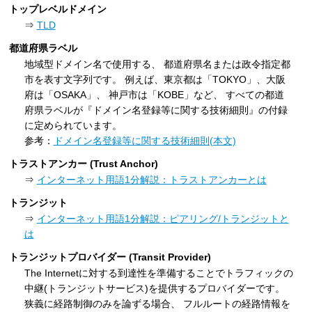
トップレベルドメイン
⇒
TLD
都道府県ラベル
地域型ドメイン名で使用する、 都道府県名または政令指定都
市を表す文字列です。 例えば、東京都は「TOKYO」、大阪
府は「OSAKA」、 神戸市は「KOBE」など、 すべての都道
府県ラベルが『ドメイン名登録等に関する技術細則』の付録
に定められています。
参考：
ドメイン名登録等に関する技術細則(本文)
トラストアンカー (Trust Anchor)
⇒
インターネット用語1分解説：トラストアンカーとは
トランジット
⇒
インターネット用語1分解説：ピアリング/トランジットと
は
トランジットプロバイダー (Transit Provider)
The Internetに対する到達性を準備することでトラフィックの
中継(トランジットサービス)を提供するプロバイダーです。
狭義に経路制御のみを論ずる場合、 フルルートの経路情報を