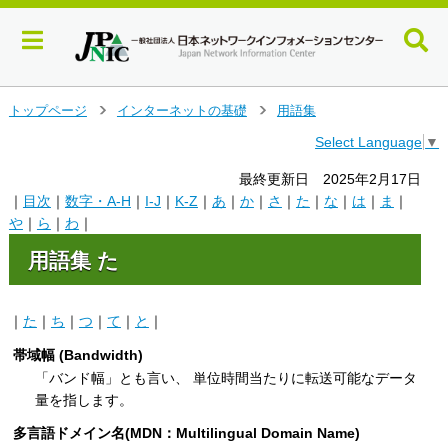
メ
トップページ
インターネットの基礎
用語集
＞
＞
イ
Select Language
▼
ン
コ
最終更新日 2025年2月17日
ン
｜
目次
｜
数字・A-H
｜
I-J
｜
K-Z
｜
あ
｜
か
｜
さ
｜
た
｜
な
｜
は
｜
ま
｜
テ
や
｜
ら
｜
わ
｜
ン
ツ
用語集 た
へ
ジ
ャ
｜
た
｜
ち
｜
つ
｜
て
｜
と
｜
ン
プ
帯域幅 (Bandwidth)
す
「バンド幅」とも言い、 単位時間当たりに転送可能なデータ
る
量を指します。
多言語ドメイン名(MDN：Multilingual Domain Name)