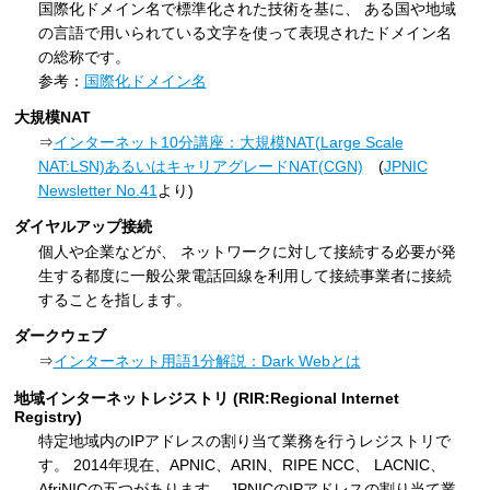
国際化ドメイン名で標準化された技術を基に、 ある国や地域
の言語で用いられている文字を使って表現されたドメイン名
の総称です。
参考：
国際化ドメイン名
大規模NAT
⇒
インターネット10分講座：大規模NAT(Large Scale
NAT:LSN)あるいはキャリアグレードNAT(CGN)
(
JPNIC
Newsletter No.41
より)
ダイヤルアップ接続
個人や企業などが、 ネットワークに対して接続する必要が発
生する都度に一般公衆電話回線を利用して接続事業者に接続
することを指します。
ダークウェブ
⇒
インターネット用語1分解説：Dark Webとは
地域インターネットレジストリ (RIR:Regional Internet
Registry)
特定地域内のIPアドレスの割り当て業務を行うレジストリで
す。 2014年現在、APNIC、ARIN、RIPE NCC、 LACNIC、
AfriNICの五つがあります。 JPNICのIPアドレスの割り当て業