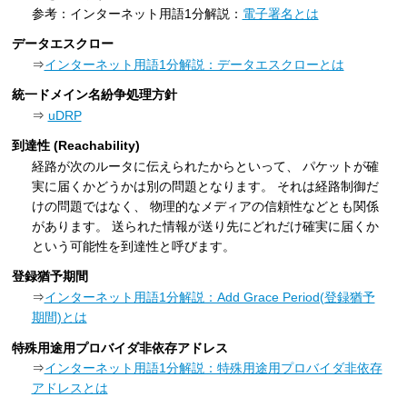
参考：インターネット用語1分解説：
電子署名とは
データエスクロー
⇒
インターネット用語1分解説：データエスクローとは
統一ドメイン名紛争処理方針
⇒
uDRP
到達性 (Reachability)
経路が次のルータに伝えられたからといって、 パケットが確
実に届くかどうかは別の問題となります。 それは経路制御だ
けの問題ではなく、 物理的なメディアの信頼性などとも関係
があります。 送られた情報が送り先にどれだけ確実に届くか
という可能性を到達性と呼びます。
登録猶予期間
⇒
インターネット用語1分解説：Add Grace Period(登録猶予
期間)とは
特殊用途用プロバイダ非依存アドレス
⇒
インターネット用語1分解説：特殊用途用プロバイダ非依存
アドレスとは