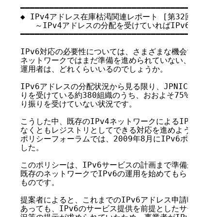
━━━━━━━━━━━━━━━━━━━━━━━━━━━━━━━━━━━

◆ IPv4アドレス在庫枯渇関連レポート [第32回]

   ～IPv4アドレスの分配を受けていればIPv6の取得
━━━━━━━━━━━━━━━━━━━━━━━━━━━━━━━━━━━

IPv6対応の必要性については、さまざまな機会で話を聞
ネットワークではまだ準備を進められていない、と感じて
運用者は、どれくらいいるのでしょうか。

IPv6アドレスの分配状況から見る限り、JPNICから直接
りを受けている約380組織のうち、おおよそ75%の事業者
り振りを受けていない状況です。

こうした中、既存のIPv4ネットワークによるIPv6の運
なくともレジストリとしてできる対応を進めよう」と、AP
ポリシーフォーラムでは、2009年8月にIPv6ポリシー
した。

このポリシーは、IPv6サービスの計画まで準備が至って
既存のネットワークでIPv6の運用を始めてもらうことを
ものです。

提案者によると、これまでのIPv6アドレス申請時には、
あっても、IPv6のサービス提供を前提としたサービス提