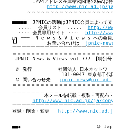
       IPv4アドレス在庫枯渇関連のQ&Aは特集ペー
http://www.nic.ad.jp/ja/ip/i
     ～～～～～～～～～～～～～～～～～～～～～～
＿＿＿＿＿＿＿＿＿＿＿＿＿＿＿＿＿＿＿＿＿＿＿＿＿＿
■■■■■  JPNICの活動はJPNIC会員によって支えられてい
  :::::  会員リスト  :::::  
http://www.nic
  :::: 会員専用サイト ::::  
http://www.nic.
□┓ ━━━  N e w s & V i e w s への会員広告無
┗┛          お問い合わせは  
jpnic-news@nic.
￣￣￣￣￣￣￣￣￣￣￣￣￣￣￣￣￣￣￣￣￣￣￣￣￣￣
＝＝＝＝＝＝＝＝＝＝＝＝＝＝＝＝＝＝＝＝＝＝＝＝＝＝
 JPNIC News & Views vol.777 【特別号】

 ＠ 発行         社団法人 日本ネットワークイン
                 101-0047 東京都千代田区内
 ＠ 問い合わせ先   
jpnic-news@nic.ad.jp
＝＝＝＝＝＝＝＝＝＝＝＝＝＝＝＝＝＝＝＝＝＝＝＝＝＝
＿＿＿＿＿＿＿＿＿＿＿＿＿＿＿＿＿＿＿＿＿＿＿＿＿＿
           本メールを転載・複製・再配布・引用さ
http://www.nic.ad.jp/ja/copyright
￣￣￣￣￣￣￣￣￣￣￣￣￣￣￣￣￣￣￣￣￣￣￣￣￣￣
登録・削除・変更   
http://www.nic.ad.jp/ja/
■■◆                          ＠ Japan Net