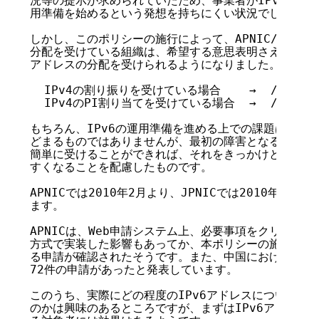
況等の提示が求められていたため、事業者がIPv6アドレ
用準備を始めるという発想を持ちにくい状況でした。

しかし、このポリシーの施行によって、APNIC/JPNICか
分配を受けている組織は、希望する意思表明さえ行えば、最
アドレスの分配を受けられるようになりました。

  IPv4の割り振りを受けている場合    →  /32のIP
  IPv4のPI割り当てを受けている場合  →  /48のIP
もちろん、IPv6の運用準備を進める上での課題は、アド
どまるものではありませんが、最初の障害となるであろう
簡単に受けることができれば、それをきっかけとしてIPv
すくなることを配慮したものです。

APNICでは2010年2月より、JPNICでは2010年7月
ます。

APNICは、Web申請システム上、必要事項をクリックす
方式で実装した影響もあってか、本ポリシーの施行後、1週
る申請が確認されたそうです。また、中国におけるNIRであ
72件の申請があったと発表しています。

このうち、実際にどの程度のIPv6アドレスについて経路
のかは興味のあるところですが、まずはIPv6アドレスを