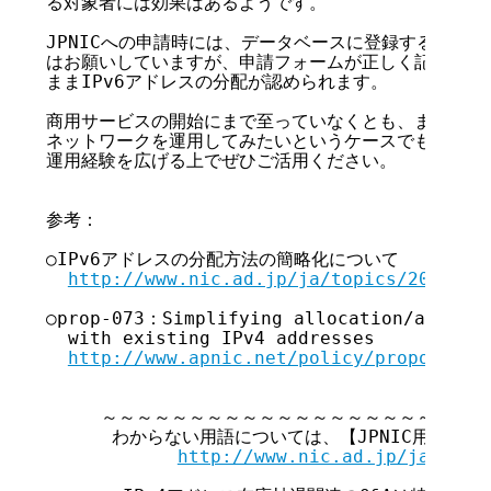
る対象者には効果はあるようです。

JPNICへの申請時には、データベースに登録するために
はお願いしていますが、申請フォームが正しく記入さえさ
ままIPv6アドレスの分配が認められます。

商用サービスの開始にまで至っていなくとも、まずはアドレ
ネットワークを運用してみたいというケースでも申請可能で
運用経験を広げる上でぜひご活用ください。

参考：

○IPv6アドレスの分配方法の簡略化について

http://www.nic.ad.jp/ja/topics/2010/20
○prop-073：Simplifying allocation/assignm
  with existing IPv4 addresses

http://www.apnic.net/policy/proposals/
     ～～～～～～～～～～～～～～～～～～～～～～
      わからない用語については、【JPNIC用語集】
http://www.nic.ad.jp/ja/tech