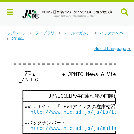
メ
トップページ
ライブラリ
メールマガジン
バックナンバー
>
>
>
イ
2010年
>
ン
Select Language
▼
コ
ン
テ
＝＝＝＝＝＝＝＝＝＝＝＝＝＝＝＝＝＝＝＝＝＝＝＝＝＝
    __

ン
    /Ｐ▲         ◆ JPNIC News & Views v
ツ
  _/ＮＩＣ

へ
＝＝＝＝＝＝＝＝＝＝＝＝＝＝＝＝＝＝＝＝＝＝＝＝＝＝
ジ
   ┏━━━━━━━━━━━━━━━━━━━━━━━━━━━━━━┓

ャ
   ┃        JPNICはIPv4在庫枯渇の問題に取り組ん
ン
   ┣━━━━━━━━━━━━━━━━━━━━━━━━━━━━━━┫

プ
   ┃★Webサイト：「IPv4アドレスの在庫枯渇に関して」  
す
   ┃  
http://www.nic.ad.jp/ja/ip/ipv4poo
る
   ┃                                     
   ┃★バックナンバー：                         
   ┃  
http://www.nic.ad.jp/ja/mailmagazi
   ┗━━━━━━━━━━━━━━━━━━━━━━━━━━━━━━┛
