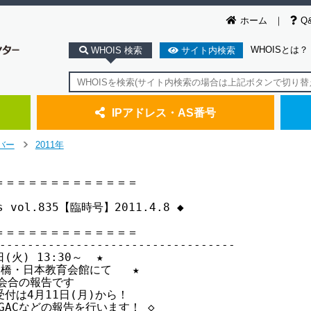
ホーム
Q
WHOISとは？
WHOIS 検索
サイト内検索
IPアドレス・AS番号
バー
2011年
>
＝＝＝＝＝＝＝＝＝＝＝＝

ws vol.835【臨時号】2011.4.8 ◆

＝＝＝＝＝＝＝＝＝＝＝＝

----------------------------------

日(火) 13:30～  ★

一ツ橋・日本教育会館にて   ★

コ会合の報告です

録受付は4月11日(月)から！

、GACなどの報告を行います！ ◇
