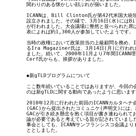
関わりのある懐かしい顔ぶれが揃いました。

ICANNは、Bill Clinton氏が第42代米国大
設立されました。その縁で、3月16日(水)にはBill
が行われました。大会議場に整然と並べられた席は聴
表によれば約1,300人が参加していたようです。

当時の政権において政策担当の上級顧問を務め、IC
るIra Magaziner氏は、3月14日(月)に行
ました。続いて、2000年11月より7年間ICANN理
Cerf氏からも、挨拶がありました。

◆新gTLDプログラムについて

ここ数年続いていることではありますが、今回の会
のは新gTLDに関する動向であったように思います
2010年12月に行われた前回のICANNカルタヘ
(GAC)から提出されたコミュニケ(声明文)には、
GACが引き続き懸念を抱く項目が書き連ねられて
論が必要であると考えている旨が記されていました(
事会としても、ICANNサンフランシスコ会議よりも
ととしました。
