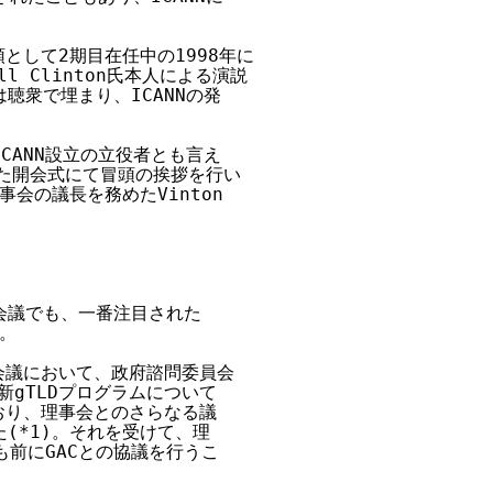
統領として2期目在任中の1998年に

 Clinton氏本人による演説

衆で埋まり、ICANNの発

ANN設立の立役者とも言え

われた開会式にて冒頭の挨拶を行い

事会の議長を務めたVinton 

議でも、一番注目された

。

ナ会議において、政府諮問委員会

新gTLDプログラムについて

おり、理事会とのさらなる議

*1)。それを受けて、理

前にGACとの協議を行うこ
