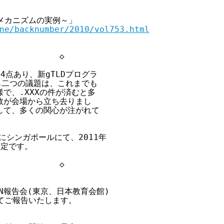
スメカニズムの実例～」

ne/backnumber/2010/vol753.html
            ◇

点あり、新gTLDプログラ

ら二つの議題は、これまでも

、.XXXの件が済むと多

が会場から立ち去りまし

して、多くの関心が注がれて

にシンガポールにて、2011年

定です。

            ◇

NN報告会(東京、日本教育会館)

てご報告いたします。
