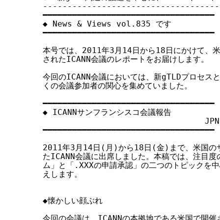
------------------------------------
す
━━━━━━━━━━━━━━━━━━━━━━━━━━━━━━━━━━━

る
◆ News & Views vol.835 です

━━━━━━━━━━━━━━━━━━━━━━━━━━━━━━━━━━━

本号では、2011年3月14日から18日にかけて、
されたICANN会議のレポートをお届けします。

今回のICANN会議においては、新gTLDプロセスと
くの会議参加者の関心を集めていました。

━━━━━━━━━━━━━━━━━━━━━━━━━━━━━━━━━━━

◆ ICANNサンフランシスコ会議報告

                               
━━━━━━━━━━━━━━━━━━━━━━━━━━━━━━━━━━━

2011年3月14日(月)から18日(金)まで、米国
たICANN会議に出席しました。本稿では、注目度の
ム」と「.XXXの申請承認」の二つのトピックを中
えします。

◆懐かしい顔ぶれ

今回の会議は、ICANNの本拠地である米国で開催さ