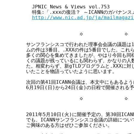
  JPNIC News & Views vol.753

  特集:「.xxxの復活？ ～ICANNのガバナン
http://www.nic.ad.jp/ja/mailmagazi
                  ◇              ◇  
サンフランシスコで行われた理事会会議の議題は14
ムの件は3番目、.XXXの件は5番目でした。これ
多くの関心を集めてきましたが、やはり今回も同様で
くの議題が残っているにも関わらず、かなりの人数
た。相変わらず、新gTLDプログラムと.XXXに対
いたことを物語っていたように思います。

次回の第41回ICANN会議は、本文中にもあるよう
6月19日(日)から24日(金)の日程で開催される予
                  ◇              ◇  
2011年5月10日(火)に開催予定の、第30回ICA
でも、ICANNサンフランシスコ会議の詳細につい
ご興味のある方はぜひご参加ください。
