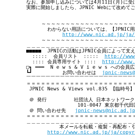
なお、参加申し込みについては4月11日(月)に受
実際に開始しましたら、JPNIC Webにて改めて
     ～～～～～～～～～～～～～～～～～～～
       わからない用語については、【JPNIC
http://www.nic.ad.jp/ja/
     ～～～～～～～～～～～～～～～～～～～
＿＿＿＿＿＿＿＿＿＿＿＿＿＿＿＿＿＿＿＿＿＿＿
■■■■■  JPNICの活動はJPNIC会員によって支え
  :::::  会員リスト  :::::  
http://www
  :::: 会員専用サイト ::::  
http://www
□┓ ━━━  N e w s & V i e w s への会
┗┛          お問い合わせは  
jpnic-news
￣￣￣￣￣￣￣￣￣￣￣￣￣￣￣￣￣￣￣￣￣￣￣
＝＝＝＝＝＝＝＝＝＝＝＝＝＝＝＝＝＝＝＝＝＝＝
 JPNIC News & Views vol.835 【臨時号】

 ＠ 発行         社団法人 日本ネットワー
                 101-0047 東京都千
 ＠ 問い合わせ先   
jpnic-news@nic.ad.j
＝＝＝＝＝＝＝＝＝＝＝＝＝＝＝＝＝＝＝＝＝＝＝
＿＿＿＿＿＿＿＿＿＿＿＿＿＿＿＿＿＿＿＿＿＿＿
           本メールを転載・複製・再配布・
http://www.nic.ad.jp/ja/copyr