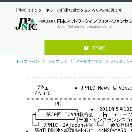
JPNICはインターネットの円滑な運営を支えるための組織です
JPNIC
メ
トップページ
ライブラリ
メールマガジン
バックナン
>
>
>
イ
ン
＝＝＝＝＝＝＝＝＝＝＝＝＝＝＝＝＝＝＝＝＝＝＝
コ
    __

ン
    /Ｐ▲         ◆ JPNIC News & Vie
テ
  _/ＮＩＣ

ン
＝＝＝＝＝＝＝＝＝＝＝＝＝＝＝＝＝＝＝＝＝＝＝
ツ
--------- PR -----------------------
へ
    ┏━━━━━━━━━━━━┓    ★  2011年5月10
  ┏┫   第30回 ICANN報告会   ┣┓  ★  
ジ
  ┃┗━━━━━━━━━━━━┛┃米国・サンフランシス
ャ
  ┗━┛ JPNIC・IAjapan共催 ┗━┛  参加登
ン
◇  新gTLD関連の話題を中心に、ccNSOやASO
プ