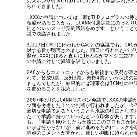
のスポンサ付きgTLD(sTLD)として申請された
られてきました。

.XXXの申請については、新gTLDプログラムの件
相違があることから、ICANN付属定款にのっとりG
社とのレジストリ契約締結をめざす、ということが前
議で決議されました。

3月17日(木)に行われたGACとの協議でも、GAC
対する旨が明言されました。同日に行われたパブリ
題が.XXXに移ると直ちに10人程がマイクに並び、最
の申請に対して異議を唱えていました。

GACからもコミュニティからも最後まで反発が示
れて、賛成9票、反対3票、棄権4票という採決の
ませんでしたが、結果的には理事会はICM社の申
を進めることを認めました。

2007年3月のICANNリスボン会議で.XXXの申
ツ面を考慮した上での判断が行われましたが、今回
適切な申請であるということを承認の理由としてお
た上で承認に持っていったという印象があります。
も、「申請をNOとしたら永遠にこのプロセスが続
いかは分からないが、前に進めるためにリスクを取
内容のコメントが聞かれ、難しい判断に迫られた様