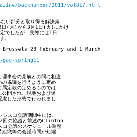
azine/backnumber/2011/vol817.html
いない部分と取り得る解決策

日(月)から3月1日(火)にかけ

定でしたが、実際には1日

す。

 Brussels 28 February and 1 March 

-gac-spring11
と理事会の見解との間に相違

の協議を行うように定め

属定款の定めるものでは

公開され、現地および遠

慮した形態で行われまし

ンシスコ会議期間中には、

の協議と前述のClinton

スコ会議のスケジュール調整

組織等の会議時間が短縮
