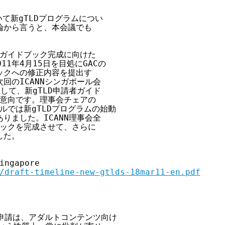
て新gTLDプログラムについ

から言うと、本会議でも

ガイドブック完成に向けた

1年4月15日を目処にGACの

クへの修正内容を提出す

のICANNシンガポール会

して、新gTLD申請者ガイド

意向です。理事会チェアの

ポールでは新gTLDプログラムの始動

ました。ICANN理事会全

ックを完成させて、さらに

た。

ingapore

/draft-timeline-new-gtlds-18mar11-en.pdf
XXの申請は、アダルトコンテンツ向け
