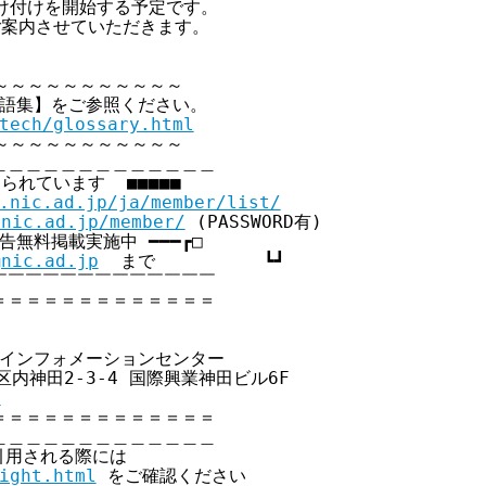
け付けを開始する予定です。

ご案内させていただきます。

～～～～～～～～～～～

用語集】をご参照ください。

tech/glossary.html
～～～～～～～～～～～

＿＿＿＿＿＿＿＿＿＿＿＿

られています  ■■■■■

.nic.ad.jp/ja/member/list/
.nic.ad.jp/member/
 (PASSWORD有)

員広告無料掲載実施中 ━━━┏□

@nic.ad.jp
  まで          ┗┛

￣￣￣￣￣￣￣￣￣￣￣￣

＝＝＝＝＝＝＝＝＝＝＝＝

クインフォメーションセンター

代田区内神田2-3-4 国際興業神田ビル6F

p
＝＝＝＝＝＝＝＝＝＝＝＝

＿＿＿＿＿＿＿＿＿＿＿＿

引用される際には

ight.html
 をご確認ください
