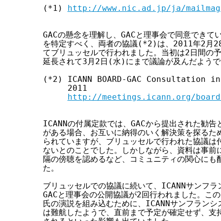
(*1) 
http://www.nic.ad.jp/ja/mailmag
GACの懸念を理解し、GACと理事会で同意できて
を特定すべく、両者の協議(*2)は、2011年2月28
てブリュッセルで行われました。当初は2日間の予
延長されて3月2日(水)にまで議論が及んだようで
(*2) ICANN BOARD-GAC Consultation in
     2011

http://meetings.icann.org/board
ICANNの付属定款では、GACから提出された勧告
がある場合、お互いに納得のいく解決策を探るため
られていますが、ブリュッセルで行われた協議は付
ないとのことでした。しかしながら、資料は事前に
隔の傍聴を認めるなど、コミュニティの関心にも配
た。

ブリュッセルでの協議に続いて、ICANNサンフラ
GACと理事会の公開協議が2回行われました。この2回
氏の演説を組み込むために、ICANNサンフランシ
は難航したようで、直前まで予定が確定せず、支持