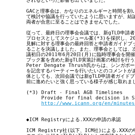
されるといった影響も出ていました。

GACと理事会は、かなりのエネルギーと時間を割い
て検討や協議を行っていたように思いますが、結論
両者が合意に至ることはできませんでした。

従って、最終日の理事会会議では、新gTLD申請者
プロセスとしてスケジュール案(*3)を採択し、201
見解に対する理事会の最終回答と申請者ガイドブッ
ることを決議しました。また、理事会としては、次回
議初日の2011年6月20日(月)に臨時理事会を開催
ブック案を含めた新gTLD実装計画案の検討を行う
Peter Dengate Thrush氏からは、シンガ
を記念するパーティーを行いたいとのコメントがあり
体としても、次回会議では新gTLD申請者ガイドブ
前に進めたいと強く思っている様子が感じ取れまし
(*3) Draft - Final AGB Timelines

     Provide for final decision in S
http://www.icann.org/en/minutes
◆ICM Registryによる.XXXの申請の承認

ICM Registry社(以下、ICM社)による.X