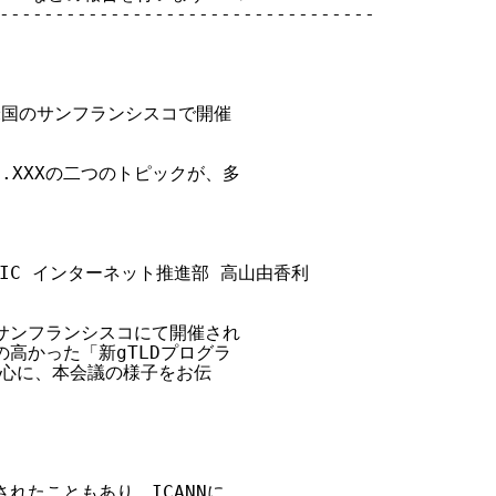
----------------------------------

米国のサンフランシスコで開催

.XXXの二つのトピックが、多

  JPNIC インターネット推進部 高山由香利

のサンフランシスコにて開催され

高かった「新gTLDプログラ

心に、本会議の様子をお伝

れたこともあり、ICANNに
