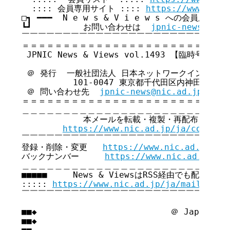
  :::: 会員専用サイト :::: 
https://www.nic.
□┓ ━━━  N e w s & V i e w s への会員広告無
┗┛          お問い合わせは  
jpnic-news@nic.
￣￣￣￣￣￣￣￣￣￣￣￣￣￣￣￣￣￣￣￣￣￣￣￣￣￣
＝＝＝＝＝＝＝＝＝＝＝＝＝＝＝＝＝＝＝＝＝＝＝＝＝＝
 JPNIC News & Views vol.1493 【臨時号】

 ＠ 発行  一般社団法人 日本ネットワークインフォメ
          101-0047 東京都千代田区内神田3-6
 ＠ 問い合わせ先  
jpnic-news@nic.ad.jp
＝＝＝＝＝＝＝＝＝＝＝＝＝＝＝＝＝＝＝＝＝＝＝＝＝＝
＿＿＿＿＿＿＿＿＿＿＿＿＿＿＿＿＿＿＿＿＿＿＿＿＿＿
            本メールを転載・複製・再配布・引用
https://www.nic.ad.jp/ja/copyrig
￣￣￣￣￣￣￣￣￣￣￣￣￣￣￣￣￣￣￣￣￣￣￣￣￣￣
登録・削除・変更   
https://www.nic.ad.jp/ja
バックナンバー     
https://www.nic.ad.jp/ja
＿＿＿＿＿＿＿＿＿＿＿＿＿＿＿＿＿＿＿＿＿＿＿＿＿＿
■■■■■     News & ViewsはRSS経由でも配信してい
::::: 
https://www.nic.ad.jp/ja/mailmagaz
￣￣￣￣￣￣￣￣￣￣￣￣￣￣￣￣￣￣￣￣￣￣￣￣￣￣
■■◆                          ＠ Japan Net
■■◆                                     