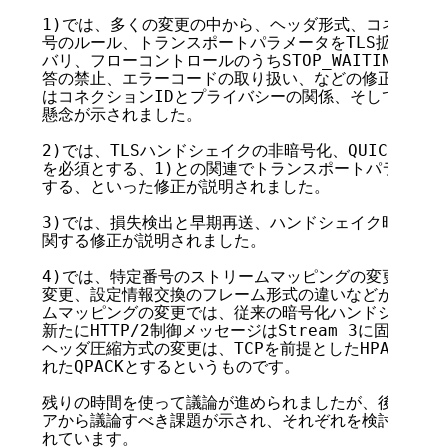
1)では、多くの変更の中から、ヘッダ形式、コネクション
号のルール、トランスポートパラメータをTLS拡張として
バリ、フローコントロールのうちSTOP_WAITINGの廃
答の禁止、エラーコードの取り扱い、などの修正が説明さ
はコネクションIDとプライバシーの関係、そしてハード
懸念が示されました。

2)では、TLSハンドシェイクの非暗号化、QUICヘッダの整
を必須とする、1)との関連でトランスポートパラメータを
する、といった修正が説明されました。

3)では、損失検出と早期再送、ハンドシェイク時の損失回
関する修正が説明されました。

4)では、特定番号のストリームマッピングの変更、HTTP
変更、設定情報交換のフレーム形式の違いなどが説明され
ムマッピングの変更では、従来の暗号化ハンドシェイクのSt
新たにHTTP/2制御メッセージはStream 3に固定すると
ヘッダ圧縮方式の変更は、TCPを前提としたHPACKから、
れたQPACKとするというものです。

残りの時間を使って議論が進められましたが、後述するGi
アから議論すべき課題が示され、それぞれを検討するとい
れています。
