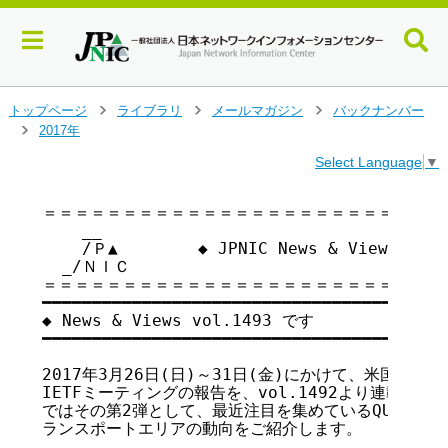
メ
トップページ
ライブラリ
メールマガジン
バックナンバー
>
>
>
イ
2017年
>
ン
Select Language
▼
コ
ン
テ
＝＝＝＝＝＝＝＝＝＝＝＝＝＝＝＝＝＝＝＝＝＝＝＝＝＝
    __

ン
    /Ｐ▲        ◆ JPNIC News & Views vo
ツ
  _/ＮＩＣ

へ
＝＝＝＝＝＝＝＝＝＝＝＝＝＝＝＝＝＝＝＝＝＝＝＝＝＝
ジ
━━━━━━━━━━━━━━━━━━━━━━━━━━━━━━━━━━━

ャ
◆ News & Views vol.1493 です

ン
━━━━━━━━━━━━━━━━━━━━━━━━━━━━━━━━━━━

プ
す
2017年3月26日(日)～31日(金)にかけて、米国のシカ
る
IETFミーティングの報告を、vol.1492より連載にて
ではその第2弾として、最近注目を集めているQUICに関
ランスポートエリアの動向をご紹介します。
