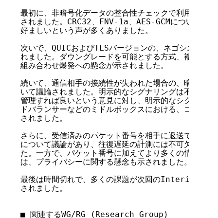
最初に、非暗号化データの整合性チェックで利用する、ア
されました。CRC32、FNV-1a、AES-GCMについて議論
好ましいという声が多くありました。

次いで、QUICおよびTLSバージョンの、ネゴシエーシ
れました。ダウングレードを可能とする方式、複数プロト
組み合わせ爆発への懸念が示されました。

続いて、通信相手の接続性が失われた場合の、暗黙のコネ
いて議論されました。明示的なシグナリングは不要で、端
管理すれば良いという意見に対し、明示的なシグナリング
ドバランサーなどのミドルボックスにおける、コネクショ
されました。

さらに、受信済みのパケット番号を相手に返送できるよう
について議論があり、往復遅延の計測には不可欠というコ
た。一方で、パケット番号に加えてより多くの情報を返送
は、プライバシーに関する懸念も示されました。

最後は時間切れで、多くの課題が次回のInterim(パリ、
されました。

■ 関連するWG/RG (Research Group)
