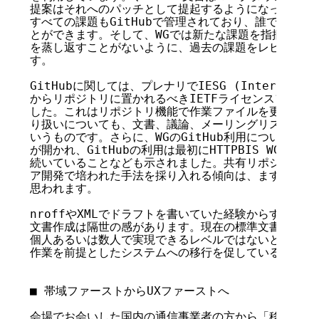
提案はそれへのパッチとして提起するようになっています
すべての課題もGitHubで管理されており、誰でも容易
とができます。そして、WGでは新たな課題を指摘する前
を蒸し返すことがないように、過去の課題をレビューする
す。

GitHubに関しては、プレナリでIESG (Internet Engin
からリポジトリに置かれるべきIETFライセンスファイル
した。これはリポジトリ機能で作業ファイルを更新した場
り扱いについても、文書、議論、メーリングリストでの貢
いうものです。さらに、WGのGitHub利用についてBoF (Bir
が開かれ、GitHubの利用は最初にHTTPBIS WGが採
続いていることなども示されました。共有リポジトリのよ
ア開発で培われた手法を採り入れる傾向は、ますます強く
思われます。

nroffやXMLでドラフトを書いていた経験からすると、G
文書作成は隔世の感があります。現在の標準文書では求め
個人あるいは数人で実現できるレベルではないという背景
作業を前提としたシステムへの移行を促しているというこ
■ 帯域ファーストからUXファーストへ

会場でお会いした国内の通信事業者の方から「移動網では