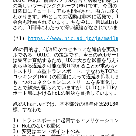
QUIC WGは、前回のソウル会合で活動を開始した(*1)
の新しいワーキンググループ(WG)です。今回のIETFで
日曜日にチュートリアルも開催され、両方に多くの参加が
わかります。WGとしての活動は非常に活発で、IETF会合に
会合も計画されています。ちなみに、第1回Interimは2
され、3日間にわたって深い議論がなされています。

(*1) 
https://www.nic.ad.jp/ja/mailmagazi
WGの目的は、低遅延かつセキュアな通信を実現するトラ
ルである「QUIC」の策定です。今日のWebサービスでは、
は集客に直結するため、UXに大きな影響を与える、ネッ
あらゆる遅延を可能な限り抑えることが求められています。
トストリーム型トランスポート、すなわちTCPに起因す
ロッキング(HoL)の回避によって遅延を抑制します。HoL
も一つのコネクションにストリームを多重化し、ストリー
ことで解決が図られていますが、QUICはHTTP/2では
ポート層におけるHoLの解決を目指しています。

WGのCharterでは、基本部分の標準化は2018年で完
標、すなわち

1) トランスポートに起因するアプリケーションの遅延の
2) HoLのない多重化

3) 変更はエンドポイントのみ
