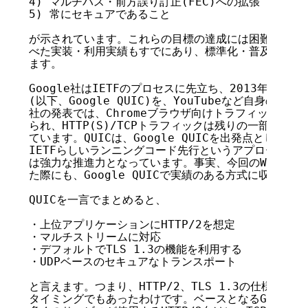
4) マルチパス・前方誤り訂正(FEC)への拡張

5) 常にセキュアであること

が示されています。これらの目標の達成には困難が予想さ
べた実装・利用実績もすでにあり、標準化・普及は意外と
ます。

Google社はIETFのプロセスに先立ち、2013年から実
(以下、Google QUIC)を、YouTubeなど自身のサ
社の発表では、Chromeブラウザ向けトラフィックの88%がG
られ、HTTP(S)/TCPトラフィックは残りの一部に過ぎ
ています。QUICは、Google QUICを出発点として標
IETFらしいランニングコード先行というアプローチに加え
は強力な推進力となっています。事実、今回のWGで複数
た際にも、Google QUICで実績のある方式に収束する
QUICを一言でまとめると、

・上位アプリケーションにHTTP/2を想定

・マルチストリームに対応

・デフォルトでTLS 1.3の機能を利用する

・UDPベースのセキュアなトランスポート

と言えます。つまり、HTTP/2、TLS 1.3の仕様が固
タイミングでもあったわけです。ベースとなるGoogle Q