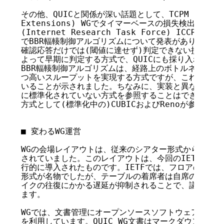
その他、QUICと関係が深い話題として、TCPM (TCP Main
Extensions) WGでタイマーベースの損失検出アルゴリ
(Internet Research Task Force) ICCRG (Int
でBBR輻輳制御アルゴリズムについて発表がありました。
確認応答だけでは(閾値に達せず)判定できない損失を、
よって早期に判定する方式で、QUICにも採り入れられる
BBR輻輳制御アルゴリズムは、経路上のボトルネックに
つ高いスループットを実現する方式ですが、これがGoogle
いることが示されました。ちなみに、実装と異なり標準文
に標準化されていない方式を参照することはできないので、
方式として(標準化中の)CUBICおよびRenoが参照され
■ 変わるWG運営

WGの会場レイアウトは、従来のシアター形式からU字型
されていました。このレイアウトは、今回のIETFにおい
行的に導入されたものです。IETFでは、フロアのマイク
形式が名物でしたが、テーブルの着席者は自席のマイクか
イクの往復にかかる遅延が抑制されることで、議論の効率
ます。

WGでは、文書管理にオープンソースソフトウェア開発向けリ
を利用しています。QUIC WG文書はマークダウン形式