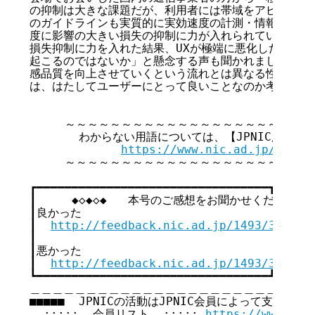
の抑制は大きな課題だが、利用者には帯域をアピールして
のガイドラインも実質的に実効速度の計測・情報提供とな
度に影響の大きい損失の抑制に力が入れられている。」「
損失抑制に力を入れた結果、UXが極端に悪化したBuffer
起こるのではないか」と懸念する声も聞かれました。遅延
感品質を向上させていくという流れとは異なる性能指標が
は、はたしてユーザーにとって良いことなのか考えさせら
     ～～～～～～～～～～～～～～～～～～～～～～
       わからない用語については、【JPNIC用語集
https://www.nic.ad.jp/ja/te
     ～～～～～～～～～～～～～～～～～～～～～～
┏━━━━━━━━━━━━━━━━━━━━━━━━━━━━━━━━━┓

┃     ◆◇◆◇◆   本号のご感想をお聞かせください   ◆◇
┃良かった                                  
┃  
http://feedback.nic.ad.jp/1493/3dc32b
┃                                        
┃悪かった                                  
┃  
http://feedback.nic.ad.jp/1493/33561f
┗━━━━━━━━━━━━━━━━━━━━━━━━━━━━━━━━━┛

＿＿＿＿＿＿＿＿＿＿＿＿＿＿＿＿＿＿＿＿＿＿＿＿＿＿
■■■■■  JPNICの活動はJPNIC会員によって支えられてい
  :::::  会員リスト  ::::: 
https://www.nic