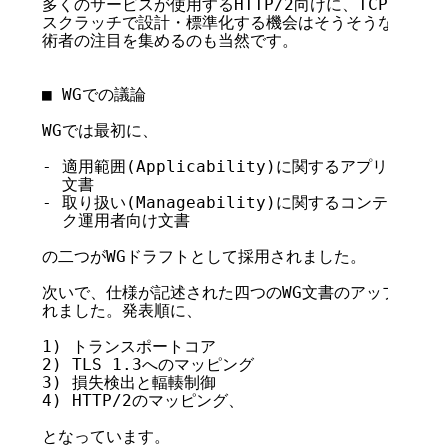
多くのサービスが使用するHTTP/2向けに、TCPに代わ
スクラッチで設計・標準化する機会はそうそうないわけで
術者の注目を集めるのも当然です。

■ WGでの議論

WGでは最初に、

- 適用範囲(Applicability)に関するアプリケー
  文書

- 取り扱い(Manageability)に関するコンテンツ
  ク運用者向け文書

の二つがWGドラフトとして採用されました。

次いで、仕様が記述された四つのWG文書のアップデート
れました。発表順に、

1) トランスポートコア

2) TLS 1.3へのマッピング

3) 損失検出と輻輳制御

4) HTTP/2のマッピング、

となっています。
