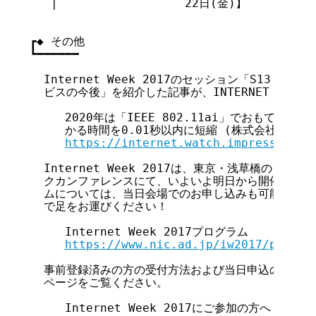
   |                  22日(金)】

┏◆ その他

┗━━━━━━

  Internet Week 2017のセッション「S13 国際
  ビスの今後」を紹介した記事が、INTERNET Watc
     2020年は「IEEE 802.11ai」でおもてなし!
     かる時間を0.01秒以内に短縮 (株式会社インプレス:I
https://internet.watch.impress.co.j
  Internet Week 2017は、東京・浅草橋のヒュ
  クカンファレンスにて、いよいよ明日から開催です。
  ムについては、当日会場でのお申し込みも可能ですの
  で足をお運びください！

     Internet Week 2017プログラム

https://www.nic.ad.jp/iw2017/progra
  事前登録済みの方の受付方法および当日申込の手続き
  ページをご覧ください。

     Internet Week 2017にご参加の方へ
