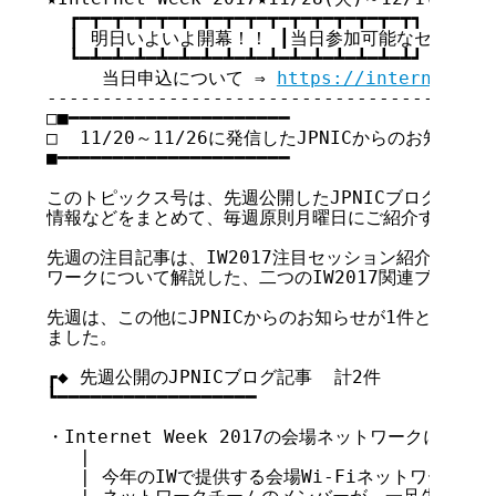
  ┏━┳━┳━┳━┳━┳━┳━┳━┳━┳━┳━┳━┳━┳━┳━┳┓

  ┃ 明日いよいよ開幕！！ ┃当日参加可能なセッション
  ┗━┻━┻━┻━┻━┻━┻━┻━┻━┻━┻━┻━┻━┻━┻━┻┛

     当日申込について ⇒ 
https://internetwee
-----------------------------------------
□■━━━━━━━━━━━━━━━━━━━━

□  11/20～11/26に発信したJPNICからのお知らせ

■━━━━━━━━━━━━━━━━━━━━━

このトピックス号は、先週公開したJPNICブログ記事、お
情報などをまとめて、毎週原則月曜日にご紹介するもので
先週の注目記事は、IW2017注目セッション紹介の第5回
ワークについて解説した、二つのIW2017関連ブログ記事
先週は、この他にJPNICからのお知らせが1件と、ICAN
ました。

┏◆ 先週公開のJPNICブログ記事  計2件

┗━━━━━━━━━━━━━━━━━━

・Internet Week 2017の会場ネットワークについて(2
   |

   | 今年のIWで提供する会場Wi-Fiネットワークに