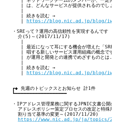
   | ネットワークチームのメンバーが、一足先にご紹
   | は、どんなサービスが提供されるのでしょうか...
   |

   | 続きを読む →

   | 
https://blog.nic.ad.jp/blog/iw2017_
・SREって？運用の高信頼性を実現するんです ～IW201
  介(5)～(2017/11/17)

   |

   | 最近になって耳にする機会が増えた「SRE」という
   | 唱する新しいサービス運用組織の概念です。DevO
   | が運用と開発との連携でめざすものとは...

   |

   | 続きを読む →

   | 
https://blog.nic.ad.jp/blog/iw2017-
┏◆ 先週のトピックスとお知らせ 計1件

┗━━━━━━━━━━━━━━━━━━

・IPアドレス管理業務に関するJPNIC文書公開のお知らせ 
  アドレスポリシー策定プロセスの改定と特殊用途用PI
  割り当て基準の変更～(2017/11/20)

https://www.nic.ad.jp/ja/topics/2017/2