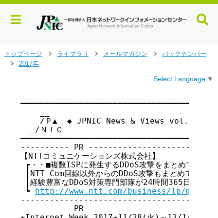
メ
トップページ
ライブラリ
メールマガジン
バックナンバー
>
>
>
イ
2017年
>
ン
Select Language
▼
コ
ン
テ
━━━━━━━━━━━━━━━━━━━━━━━━━━━━━━━━━━━

    __

ン
    /Ｐ▲  ◆ JPNIC News & Views vol.154
ツ
  _/ＮＩＣ

へ
━━━━━━━━━━━━━━━━━━━━━━━━━━━━━━━━━━━

ジ
---------- PR ---------------------------
ャ
【NTTコミュニケーションズ株式会社】

ン
 ┏・・■複数ISPに発生するDDoS攻撃をまとめて対策し
プ
 ┃NTT Com回線以外からのDDoS攻撃もまとめて対処

す
 ┃経験豊富なDDoS対策専門部隊が24時間365日対応！
る
 ┗ 
http://www.ntt.com/business/lp/m_ddos
-----------------------------------------
---------- PR ---------------------------
★Internet Week 2017★11/28(火)～12/1(