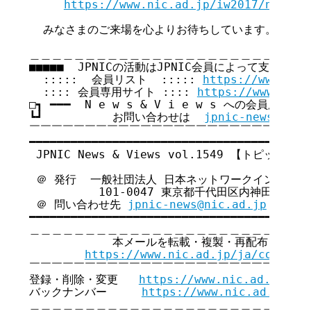
https://www.nic.ad.jp/iw2017/news.h
  みなさまのご来場を心よりお待ちしています。

＿＿＿＿＿＿＿＿＿＿＿＿＿＿＿＿＿＿＿＿＿＿＿＿＿＿
■■■■■  JPNICの活動はJPNIC会員によって支えられてい
  :::::  会員リスト  ::::: 
https://www.nic
  :::: 会員専用サイト :::: 
https://www.nic.
□┓ ━━━  N e w s & V i e w s への会員広告無
┗┛          お問い合わせは  
jpnic-news@nic.
￣￣￣￣￣￣￣￣￣￣￣￣￣￣￣￣￣￣￣￣￣￣￣￣￣￣
━━━━━━━━━━━━━━━━━━━━━━━━━━━━━━━━━━━

 JPNIC News & Views vol.1549 【トピックス号
 ＠ 発行  一般社団法人 日本ネットワークインフォメ
          101-0047 東京都千代田区内神田3-6
 ＠ 問い合わせ先 
jpnic-news@nic.ad.jp
━━━━━━━━━━━━━━━━━━━━━━━━━━━━━━━━━━━

＿＿＿＿＿＿＿＿＿＿＿＿＿＿＿＿＿＿＿＿＿＿＿＿＿＿
            本メールを転載・複製・再配布・引用
https://www.nic.ad.jp/ja/copyrig
￣￣￣￣￣￣￣￣￣￣￣￣￣￣￣￣￣￣￣￣￣￣￣￣￣￣
登録・削除・変更   
https://www.nic.ad.jp/ja
バックナンバー     
https://www.nic.ad.jp/ja
＿＿＿＿＿＿＿＿＿＿＿＿＿＿＿＿＿＿＿＿＿＿＿＿＿＿