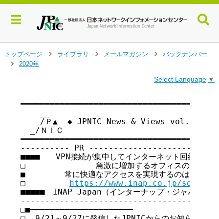
メ
トップページ
ライブラリ
メールマガジン
バックナンバー
>
>
>
イ
2020年
>
ン
Select Language
▼
コ
ン
テ
━━━━━━━━━━━━━━━━━━━━━━━━━━━━━━━━━━━

    __

ン
    /Ｐ▲  ◆ JPNIC News & Views vol.179
ツ
  _/ＮＩＣ

へ
━━━━━━━━━━━━━━━━━━━━━━━━━━━━━━━━━━━

ジ
---------- PR ---------------------------
ャ
■■■■　　VPN接続が集中してインターネット回線がひっ迫
ン
□　　　　　　　　　急激に増加するオフィスの通信量　
プ
■　　　　　常に快適なアクセスを実現するのは”帯域保証
す
□　　　　 　
https://www.inap.co.jp/solutio
る
■■■■■　INAP Japan（インターナップ・ジャパン株式会
-----------------------------------------
□■━━━━━━━━━━━━━━━━━━━━━

□  9/21～9/27に発信したJPNICからのお知らせ
