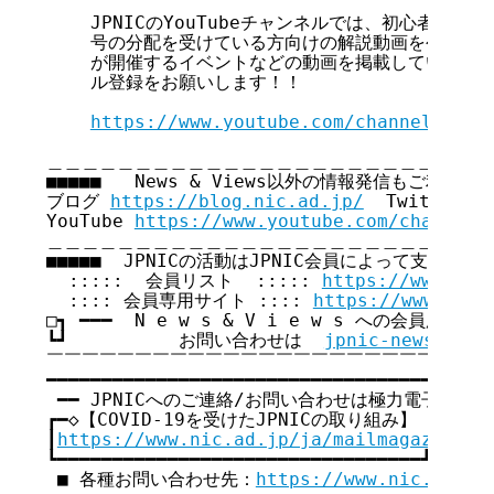
    JPNICのYouTubeチャンネルでは、初心者向け学
    号の分配を受けている方向けの解説動画を公開してい
    が開催するイベントなどの動画を掲載していきます
    ル登録をお願いします！！

https://www.youtube.com/channel/UC7B
＿＿＿＿＿＿＿＿＿＿＿＿＿＿＿＿＿＿＿＿＿＿＿＿＿＿
■■■■■   News & Views以外の情報発信もご利用くださ
ブログ 
https://blog.nic.ad.jp/
  Twitter 
h
YouTube 
https://www.youtube.com/channel/
＿＿＿＿＿＿＿＿＿＿＿＿＿＿＿＿＿＿＿＿＿＿＿＿＿＿
■■■■■  JPNICの活動はJPNIC会員によって支えられてい
  :::::  会員リスト  ::::: 
https://www.nic
  :::: 会員専用サイト :::: 
https://www.nic.
□┓ ━━━  N e w s & V i e w s への会員広告無
┗┛          お問い合わせは  
jpnic-news@nic.
￣￣￣￣￣￣￣￣￣￣￣￣￣￣￣￣￣￣￣￣￣￣￣￣￣￣
━━━━━━━━━━━━━━━━━━━━━━━━━━━━━━━━━━━

 ━━ JPNICへのご連絡/お問い合わせは極力電子メール
┏━◇【COVID-19を受けたJPNICの取り組み】 ◇━━━━━━
┃
https://www.nic.ad.jp/ja/mailmagazine/b
┗━━━━━━━━━━━━━━━━━━━━━━━━━━━━━━━━━┛

 ■ 各種お問い合わせ先：
https://www.nic.ad.jp