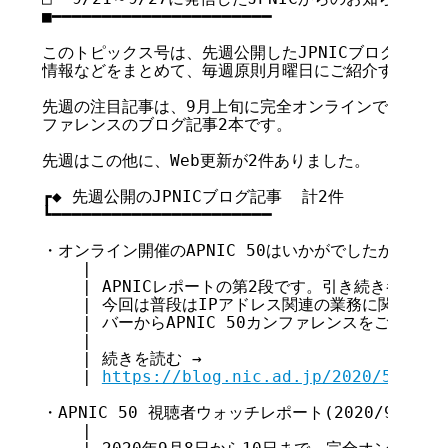
■━━━━━━━━━━━━━━━━━━━━━━

このトピックス号は、先週公開したJPNICブログ記事、お
情報などをまとめて、毎週原則月曜日にご紹介するもので
先週の注目記事は、9月上旬に完全オンラインで開催された、
ファレンスのブログ記事2本です。

先週はこの他に、Web更新が2件ありました。

┏◆ 先週公開のJPNICブログ記事  計2件

┗━━━━━━━━━━━━━━━━━━━━━━

・オンライン開催のAPNIC 50はいかがでしたか？(2020/
    |

    | APNICレポートの第2段です。引き続き参加者
    | 今回は普段はIPアドレス関連の業務に関わって
    | バーからAPNIC 50カンファレンスをご紹介しま
    |

    | 続きを読む →

    | 
https://blog.nic.ad.jp/2020/5238/
・APNIC 50 視聴者ウォッチレポート(2020/9/23)

    |
