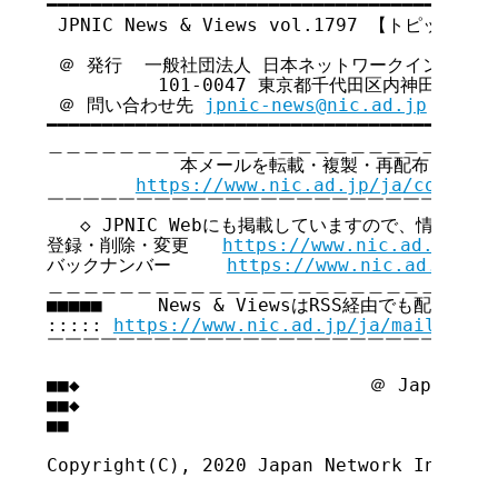
━━━━━━━━━━━━━━━━━━━━━━━━━━━━━━━━━━━

 JPNIC News & Views vol.1797 【トピックス号
 ＠ 発行  一般社団法人 日本ネットワークインフォメ
          101-0047 東京都千代田区内神田3-6
 ＠ 問い合わせ先 
jpnic-news@nic.ad.jp
━━━━━━━━━━━━━━━━━━━━━━━━━━━━━━━━━━━

＿＿＿＿＿＿＿＿＿＿＿＿＿＿＿＿＿＿＿＿＿＿＿＿＿＿
            本メールを転載・複製・再配布・引用
https://www.nic.ad.jp/ja/copyrig
￣￣￣￣￣￣￣￣￣￣￣￣￣￣￣￣￣￣￣￣￣￣￣￣￣￣
   ◇ JPNIC Webにも掲載していますので、情報共有
登録・削除・変更   
https://www.nic.ad.jp/ja
バックナンバー     
https://www.nic.ad.jp/ja
＿＿＿＿＿＿＿＿＿＿＿＿＿＿＿＿＿＿＿＿＿＿＿＿＿＿
■■■■■     News & ViewsはRSS経由でも配信してい
::::: 
https://www.nic.ad.jp/ja/mailmagaz
￣￣￣￣￣￣￣￣￣￣￣￣￣￣￣￣￣￣￣￣￣￣￣￣￣￣
■■◆                          ＠ Japan Net
■■◆                                     
■■

Copyright(C), 2020 Japan Network Informat