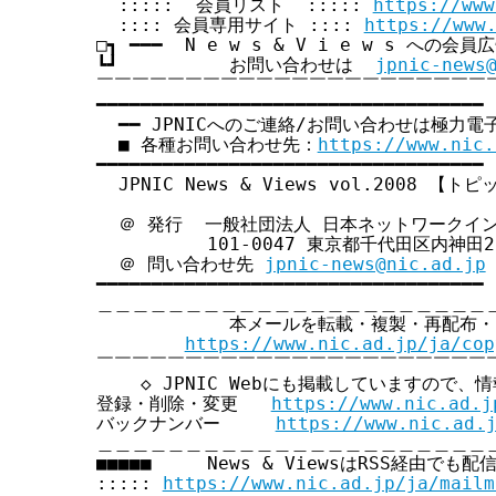
  :::::  会員リスト  ::::: 
https://www
  :::: 会員専用サイト :::: 
https://www
□┓ ━━━  N e w s & V i e w s への会
┗┛          お問い合わせは  
jpnic-news
￣￣￣￣￣￣￣￣￣￣￣￣￣￣￣￣￣￣￣￣￣￣￣
━━━━━━━━━━━━━━━━━━━━━━━━━━━━━━━━━━━

  ━━ JPNICへのご連絡/お問い合わせは極力電
  ■ 各種お問い合わせ先：
https://www.nic.
━━━━━━━━━━━━━━━━━━━━━━━━━━━━━━━━━━━

  JPNIC News & Views vol.2008 【ト
  ＠ 発行  一般社団法人 日本ネットワークイ
          101-0047 東京都千代田区内神田2
  ＠ 問い合わせ先 
jpnic-news@nic.ad.jp
━━━━━━━━━━━━━━━━━━━━━━━━━━━━━━━━━━━

＿＿＿＿＿＿＿＿＿＿＿＿＿＿＿＿＿＿＿＿＿＿＿
            本メールを転載・複製・再配布
https://www.nic.ad.jp/ja/cop
￣￣￣￣￣￣￣￣￣￣￣￣￣￣￣￣￣￣￣￣￣￣￣
    ◇ JPNIC Webにも掲載していますので、
登録・削除・変更   
https://www.nic.ad.j
バックナンバー     
https://www.nic.ad.
＿＿＿＿＿＿＿＿＿＿＿＿＿＿＿＿＿＿＿＿＿＿＿
■■■■■     News & ViewsはRSS経由でも配
::::: 
https://www.nic.ad.jp/ja/mailm