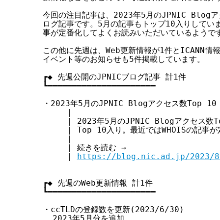
す
今回の注目記事は、2023年5月のJPNIC Blog
る
ログ記事です。5月の記事もトップ10入りしています
事が定番化してよくお読みいただいているようです
この他に先週は、Web更新情報が1件とICANN情
イベント等のお知らせも5件掲載しています。

┏◆ 先週公開のJPNICブログ記事 計1件

┗━━━━━━━━━━━━━━━━━━━━━━

・2023年5月のJPNIC Blogアクセス数Top 10 (
     |

     | 2023年5月のJPNIC Blogアクセス数
     | Top 10入り。最近ではWHOISの記事
     |

     | 続きを読む →

     | 
https://blog.nic.ad.jp/2023/8
┏◆ 先週のWeb更新情報 計1件

┗━━━━━━━━━━━━━━━━━━━━━━

・ccTLDの登録数を更新(2023/6/30)

  2023年5月分を追加
