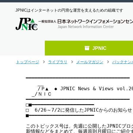
JPNICはインターネットの円滑な運営を支えるための組織です
JPNIC
メ
トップページ
ライブラリ
メールマガジン
バックナン
>
>
>
イ
ン
━━━━━━━━━━━━━━━━━━━━━━━━━━━━━━━━━━━

コ
    __

ン
    /Ｐ▲  ◆ JPNIC News & Views vol
テ
  _/ＮＩＣ

ン
━━━━━━━━━━━━━━━━━━━━━━━━━━━━━━━━━━━

ツ
□■━━━━━━━━━━━━━━━━━━━━━

へ
□  6/26～7/2に発信したJPNICからのお知らせ

■━━━━━━━━━━━━━━━━━━━━━━

ジ
ャ
このトピックス号は、先週に公開したJPNICブログ
ン
新情報などをまとめて、毎週原則月曜日にご紹介す
プ