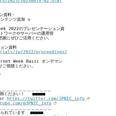
cs/2023/20230619-02.html
ョン資料・

ドコンテンツ追加 ◇

Week 2022のプレゼンテーション資

ットワークやサーバーの運用管

把握にぜひご活用ください。

ション資料

rials/iw/2022/proceedings/
et Week Basic オンデマン

ひご視聴ください。



＿＿＿＿＿＿＿＿＿＿＿＿

用ください！   ■■■■■

er 
https://twitter.com/JPNIC_info
tube.com/@JPNIC_info
＿＿＿＿＿＿＿＿＿＿＿＿

られています  ■■■■■
