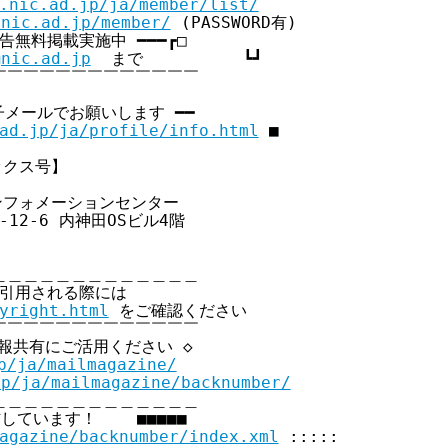
.nic.ad.jp/ja/member/list/
.nic.ad.jp/member/
 (PASSWORD有)

員広告無料掲載実施中 ━━━┏□

@nic.ad.jp
  まで          ┗┛

￣￣￣￣￣￣￣￣￣￣￣￣

子メールでお願いします ━━

ad.jp/ja/profile/info.html
 ■

ピックス号】

ンフォメーションセンター

-12-6 内神田OSビル4階

＿＿＿＿＿＿＿＿＿＿＿＿

・引用される際には

yright.html
 をご確認ください

￣￣￣￣￣￣￣￣￣￣￣￣

情報共有にご活用ください ◇

p/ja/mailmagazine/
jp/ja/mailmagazine/backnumber/
＿＿＿＿＿＿＿＿＿＿＿＿

信しています！    ■■■■■

agazine/backnumber/index.xml
 :::::
