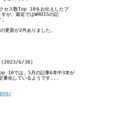
アクセス数Top 10をお伝えしたブ

が、最近ではWHOISの記

。

報の更新が2件ありました。

2023/6/30)

Top 10では、5月の記事6本中3本が

が定番化しているようです...

899/