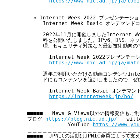
https://www.nic.ad.jp/ja/topi
  ◇ Internet Week 2022 プレゼンテーシ
     Internet Week Basic オンデマン
     2022年11月に開催しましたInternet 
     料を公開いたしました。IPv6、DNS、ネ
     理、セキュリティ対策など最新技術動向の
       Internet Week 2022プレゼンテー
https://www.nic.ad.jp/ja/mate
     通年ご利用いただける動画コンテンツIntern
     ドにもコンテンツを追加しましたので、ぜ
       Internet Week Basic オンデマンド
https://internetweek.jp/bo/
＿＿＿＿＿＿＿＿＿＿＿＿＿＿＿＿＿＿＿＿＿＿＿
■■■■■   News & Views以外の情報発信もご利
ブログ 
https://blog.nic.ad.jp/
  Twitt
             YouTube 
https://www.you
＿＿＿＿＿＿＿＿＿＿＿＿＿＿＿＿＿＿＿＿＿＿＿
■■■■■  JPNICの活動はJPNIC会員によって支え