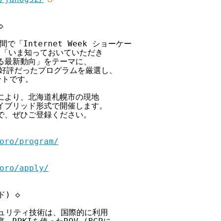


間で「Internet Week ショーケー

は「いま知っておいていただき

る最新動向」をテーマに、

ムから好評だったプログラムを厳選し、

トです。

により、北海道札幌市の現地

イブリッド形式で開催します。

で、ぜひご登録ください。

oro/program/
oro/apply/
) ◇

セキュリティ技術は、国際的に利用
