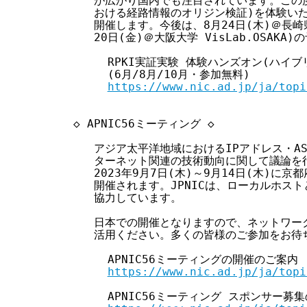
     が広がり国内でも注目されています。この度、R
     おける経路情報のオリジン検証)を体験い
     開催します。今後は、8月24日(木)＠長崎
     20日(金)＠大阪大学 VisLab.OSAKA)
       RPKI実証実験 体験ハンズオン(ハイブ
       (6月/8月/10月・参加無料)

https://www.nic.ad.jp/ja/topi
  ◇ APNIC56ミーティング ◇

     アジア太平洋地域におけるIPアドレス・A
     ターネット関連の技術動向に関して議論を行
     2023年9月7日(木)～9月14日(木)に
     開催されます。JPNICは、ローカルホス
     協力しています。

     日本での開催となりますので、ネットワー
     活用ください。多くの皆様のご参加をお待
       APNIC56ミーティングの開催のご案内

https://www.nic.ad.jp/ja/topi
       APNIC56ミーティング スポンサー募集