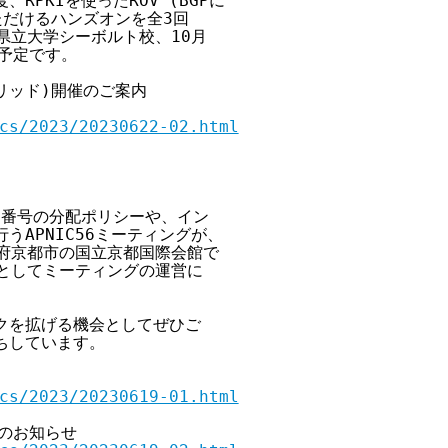
PKIを使ったROV (BGPに

ただけるハンズオンを全3回

県立大学シーボルト校、10月

の予定です。

リッド)開催のご案内

cs/2023/20230622-02.html
S番号の分配ポリシーや、イン

うAPNIC56ミーティングが、

京都府京都市の国立京都国際会館で

トとしてミーティングの運営に

クを拡げる機会としてぜひご

ちしています。

cs/2023/20230619-01.html
のお知らせ
