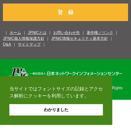
登 録
ホーム
JPNICとは
お問い合わせ先
著作権／リンク
JPNIC個人情報保護方針
JPNIC情報セキュリティ基本方針
Q&A
サイトマップ
Copyright© 1996-2026 Japan Network Information Center. All Rights
当サイトではフォントサイズの記録とアクセ
Reserved.
ス解析にクッキーを利用しています。
わかりました